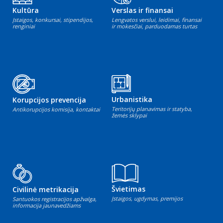
Kultūra
Verslas ir finansai
Įstaigos, konkursai, stipendijos,
Lengvatos verslui, leidimai, finansai
renginiai
ir mokesčiai, parduodamas turtas
Urbanistika
Korupcijos prevencija
Teritorijų planavimas ir statyba,
Antikorupcijos komisija, kontaktai
žemės sklypai
Švietimas
Civilinė metrikacija
Įstaigos, ugdymas, premijos
Santuokos registracijos apžvalga,
informacija jaunavedžiams