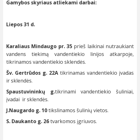
Gamybos skyriaus atliekami darbai:
Liepos 31 d.
Karaliaus Mindaugo pr. 35
prieš laikinai nutraukiant
vandens tiekimą vandentiekio linijos atkarpoje,
tikrinamos vandentiekio sklendės.
Šv. Gertrūdos g. 22A
tikrinamas vandentiekio įvadas
ir sklendės.
Spaustuvininkų g.
tikrinami vandentiekio šuliniai,
įvadai ir sklendės.
J.Naugardo g. 10
tikslinamos šulinių vietos.
S. Daukanto g. 26
tvarkomos įgriuvos.