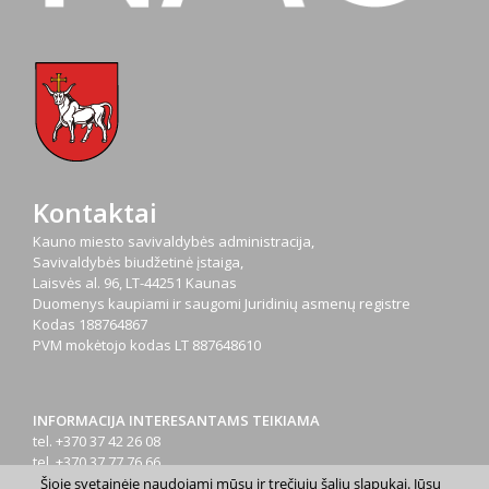
Kontaktai
Kauno miesto savivaldybės administracija,
Savivaldybės biudžetinė įstaiga,
Laisvės al. 96, LT-44251 Kaunas
Duomenys kaupiami ir saugomi Juridinių asmenų registre
Kodas
188764867
PVM mokėtojo kodas
LT 887648610
INFORMACIJA INTERESANTAMS TEIKIAMA
tel. +370 37 42 26 08
tel. +370 37 77 76 66
tel. +370 660 07000
Šioje svetainėje naudojami mūsų ir trečiųjų šalių slapukai. Jūsų