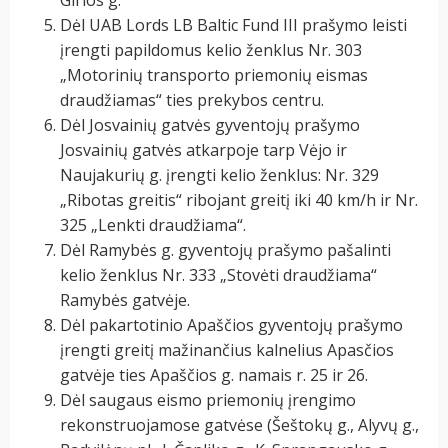
Girios g.
Dėl UAB Lords LB Baltic Fund III prašymo leisti
įrengti papildomus kelio ženklus Nr. 303
„Motorinių transporto priemonių eismas
draudžiamas“ ties prekybos centru.
Dėl Josvainių gatvės gyventojų prašymo
Josvainių gatvės atkarpoje tarp Vėjo ir
Naujakurių g. įrengti kelio ženklus: Nr. 329
„Ribotas greitis“ ribojant greitį iki 40 km/h ir Nr.
325 „Lenkti draudžiama“.
Dėl Ramybės g. gyventojų prašymo pašalinti
kelio ženklus Nr. 333 „Stovėti draudžiama“
Ramybės gatvėje.
Dėl pakartotinio Apaščios gyventojų prašymo
įrengti greitį mažinančius kalnelius Apasčios
gatvėje ties Apaščios g. namais r. 25 ir 26.
Dėl saugaus eismo priemonių įrengimo
rekonstruojamose gatvėse (Šeštokų g., Alyvų g.,