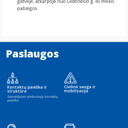
gatvėje, atkarpoje nuo Ledonešio g. iki miško
pabaigos.
Paslaugos
Civilinė sauga ir
Kontaktų paieška ir
mobilizacija
struktūra
Savivaldybės darbuotojų kontaktų
paieška