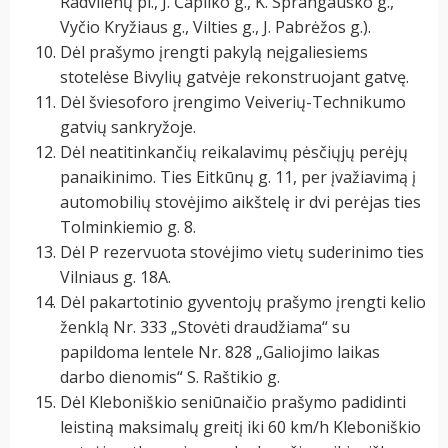
Radvilėnų pl., J. Čapliko g., K. Sprangausko g.,
Vyčio Kryžiaus g., Vilties g., J. Pabrėžos g.).
Dėl prašymo įrengti pakylą neįgaliesiems
stotelėse Bivylių gatvėje rekonstruojant gatvę.
Dėl šviesoforo įrengimo Veiverių-Technikumo
gatvių sankryžoje.
Dėl neatitinkančių reikalavimų pėsčiųjų perėjų
panaikinimo. Ties Eitkūnų g. 11, per įvažiavimą į
automobilių stovėjimo aikštelę ir dvi perėjas ties
Tolminkiemio g. 8.
Dėl P rezervuota stovėjimo vietų suderinimo ties
Vilniaus g. 18A.
Dėl pakartotinio gyventojų prašymo įrengti kelio
ženklą Nr. 333 „Stovėti draudžiama“ su
papildoma lentele Nr. 828 „Galiojimo laikas
darbo dienomis“ S. Raštikio g.
Dėl Kleboniškio seniūnaičio prašymo padidinti
leistiną maksimalų greitį iki 60 km/h Kleboniškio