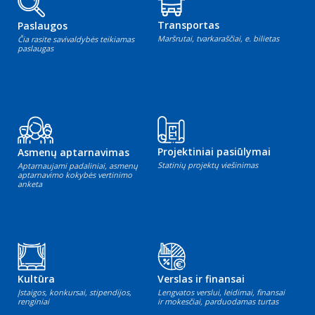
Transportas
Paslaugos
Maršrutai, tvarkaraščiai, e. bilietas
Čia rasite savivaldybės teikiamas
paslaugas
Projektiniai pasiūlymai
Asmenų aptarnavimas
Statinių projektų viešinimas
Aptarnaujami padaliniai, asmenų
aptarnavimo kokybės vertinimo
anketa
Kultūra
Verslas ir finansai
Įstaigos, konkursai, stipendijos,
Lengvatos verslui, leidimai, finansai
renginiai
ir mokesčiai, parduodamas turtas