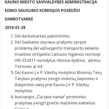
KAUNO MIESTO SAVIVALDYBĖS ADMINISTRACIJA
EISMO SAUGUMO KOMISIJOS POSĖDŽIO
DARBOTVARKĖ
2019-01-28
Dėl darbotvarkės patvirtinimo.
Dėl Sveikatos skyriaus prašymo spręsti
problemą dėl važiuojančio transporto keliamo
triukšmo viršijančio Lietuvos higienos normoje
HN 33:2011 nurodytus ribinius dydžius, adresu
Tvirtovės al. 64.
Dėl Kauno J.ir P. Vileišių mokyklos Mokinių Tėvų
Tarybos prašymo įrengti mokinių įlaipinimo ir
išlaipinimo vietą prie Kauno J.ir P. Vileišių
mokyklos.
Asociacijos „Čia tavo namai“ pirmininko
prašymas įrengti greičio mažinimo kalnelius