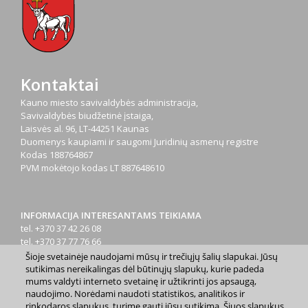
Kontaktai
Kauno miesto savivaldybės administracija,
Savivaldybės biudžetinė įstaiga,
Laisvės al. 96, LT-44251 Kaunas
Duomenys kaupiami ir saugomi Juridinių asmenų registre
Kodas
188764867
PVM mokėtojo kodas
LT 887648610
INFORMACIJA INTERESANTAMS TEIKIAMA
tel. +370 37 42 26 08
tel. +370 37 77 76 66
tel. +370 660 07000
Šioje svetainėje naudojami mūsų ir trečiųjų šalių slapukai. Jūsų
el. p.
info@kaunas.lt
sutikimas nereikalingas dėl būtinųjų slapukų, kurie padeda
mums valdyti interneto svetainę ir užtikrinti jos apsaugą,
naudojimo. Norėdami naudoti statistikos, analitikos ir
rinkodaros slapukus, turime gauti jūsų sutikimą. Šiuos slapukus