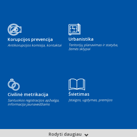
Urbanistika
Korupcijos prevencija
Teritorijų planavimas ir statyba,
Antikorupcijos komisija, kontaktai
žemės sklypai
Švietimas
Civilinė metrikacija
Įstaigos, ugdymas, premijos
Santuokos registracijos apžvalga,
informacija jaunavedžiams
Rodyti daugiau