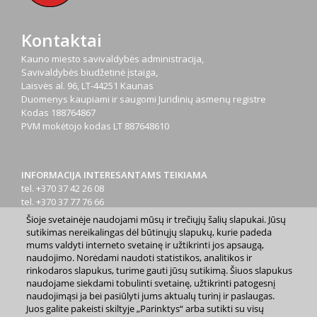
Kontaktai
Kauno miesto savivaldybės administracija,
Savivaldybės biudžetinė įstaiga,
Laisvės al. 96, LT-44251 Kaunas
Duomenys kaupiami ir saugomi Juridinių asmenų registre
Kodas
188764867
PVM mokėtojo kodas
LT 887648610
INFORMACIJA INTERESANTAMS TEIKIAMA
tel. +370 37 42 26 08
tel. +370 37 77 76 66
tel. +370 660 07000
Šioje svetainėje naudojami mūsų ir trečiųjų šalių slapukai. Jūsų
el. p.
info@kaunas.lt
sutikimas nereikalingas dėl būtinųjų slapukų, kurie padeda
mums valdyti interneto svetainę ir užtikrinti jos apsaugą,
naudojimo. Norėdami naudoti statistikos, analitikos ir
rinkodaros slapukus, turime gauti jūsų sutikimą. Šiuos slapukus
naudojame siekdami tobulinti svetainę, užtikrinti patogesnį
naudojimąsi ja bei pasiūlyti jums aktualų turinį ir paslaugas.
Juos galite pakeisti skiltyje „Parinktys“ arba sutikti su visų
2023 m. Kauno miesto savivaldybė. Kopijuoti ir platinti