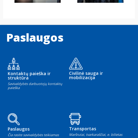
Paslaugos
Civilinė sauga ir
Kontaktų paieška ir
mobilizacija
struktūra
Savivaldybės darbuotojų kontaktų
paieška
Transportas
Paslaugos
Maršrutai, tvarkaraščiai, e. bilietas
Čia rasite savivaldybės teikiamas