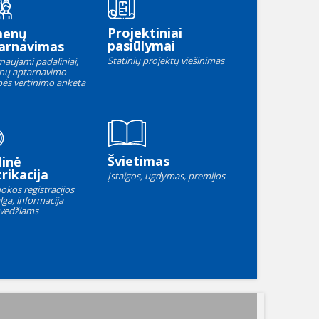
Projektiniai
menų
pasiūlymai
arnavimas
Statinių projektų viešinimas
naujami padaliniai,
nų aptarnavimo
ės vertinimo anketa
Švietimas
linė
rikacija
Įstaigos, ugdymas, premijos
okos registracijos
lga, informacija
vedžiams