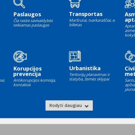
Transportas
Paslaugos
As
apt
Maršrutai, tvarkaraščiai, e.
Čia rasite savivaldybės
bilietas
teikiamas paslaugas
Aptar
asme
kokyb
Urbanistika
Korupcijos
Civi
prevencija
met
Teritorijų planavimas ir
statyba, žemės sklypai
ai,
Antikorupcijos komisija,
Santu
kontaktai
apžva
jauna
Rodyti daugiau