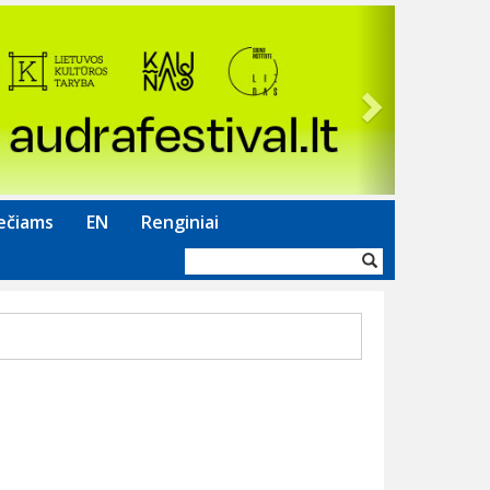
Next
ečiams
EN
Renginiai
Paieškos
forma