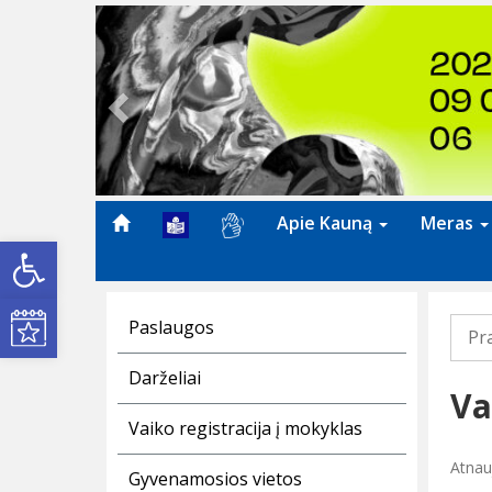
Previous
Apie Kauną
Meras
Open toolbar
Kultūros renginiai
Paslaugos
Pr
Darželiai
Va
Vaiko registracija į mokyklas
Atnau
Gyvenamosios vietos