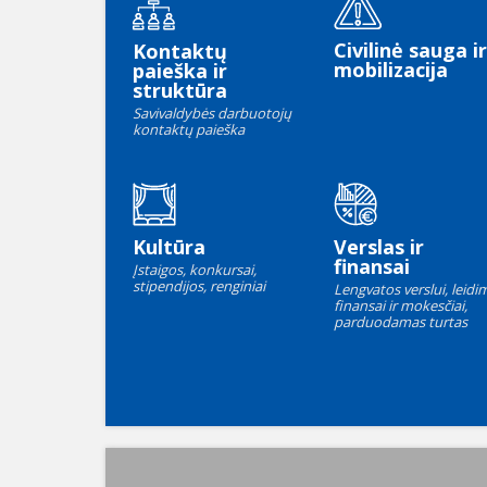
Civilinė sauga ir
Kontaktų
mobilizacija
paieška ir
struktūra
Savivaldybės darbuotojų
kontaktų paieška
Kultūra
Verslas ir
finansai
Įstaigos, konkursai,
stipendijos, renginiai
Lengvatos verslui, leidim
finansai ir mokesčiai,
parduodamas turtas