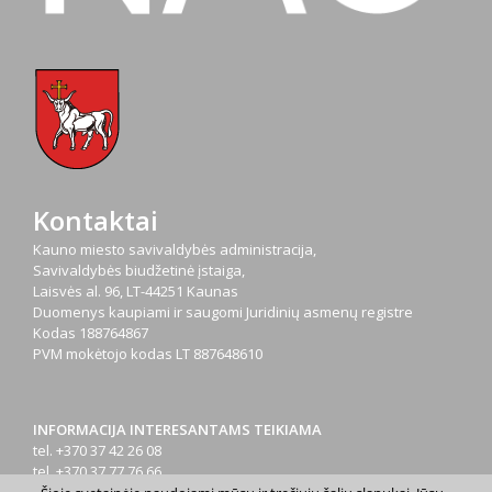
Kontaktai
Kauno miesto savivaldybės administracija,
Savivaldybės biudžetinė įstaiga,
Laisvės al. 96, LT-44251 Kaunas
Duomenys kaupiami ir saugomi Juridinių asmenų registre
Kodas
188764867
PVM mokėtojo kodas
LT 887648610
INFORMACIJA INTERESANTAMS TEIKIAMA
tel. +370 37 42 26 08
tel. +370 37 77 76 66