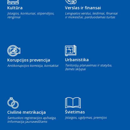
Kultūra
Verslas ir finansai
Įstaigos, konkursai, stipendijos,
Lengvatos verslui, leidimai, finansai
renginiai
ir mokesčiai, parduodamas turtas
Urbanistika
Korupcijos prevencija
Teritorijų planavimas ir statyba,
Antikorupcijos komisija, kontaktai
žemės sklypai
Švietimas
Civilinė metrikacija
Įstaigos, ugdymas, premijos
Santuokos registracijos apžvalga,
informacija jaunavedžiams