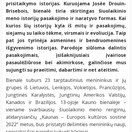
prisitaikymo istorijas. Kuruojama Josée Drouin-
Brisebois, bienalė tiria skirtingas šiuolaikinio
meno istorijų pasakojimo ir naratyvo formas. Kai
kurios šių istorijų kyla iš mitų ir pasakojimų,
siejamų su laiko tėkme, virsmais ir evoliucija. Taip
pat jos tyrinėja asmenines ir bendruomenines
išgyvenimo istorijas. Parodoje siūloma dalintis
pasakojimais, įsišaknijusiais įvairiose
pasaulėžiūrose bei akimirkose, galinčiose mus
sujungti su praeitimi, dabartimi ir net ateitimi.
Bienalė suburs 23 tarptautinius menininkus ir jų
grupes iš Lietuvos, Lenkijos, Vokietijos, Prancūzijos,
Jungtinės Karalystės, Jungtinių Amerikos Valstijų,
Kanados ir Brazilijos. 13-ojoje Kauno bienalėje –
viename svarbiausių šiuolaikinio meno renginių,
atidarysiančių „Kaunas – Europos kultūros sostinė
2022“ metus, bus pristatyti dešimties menininkų nauji,
specialiai šiai parodai sukurti kūriniai.