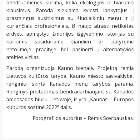
bendruomenės kūrimą, kelia ekologijos ir tvarumo
klausimus. Paroda siekiama kviesti lankytojus į
prasmingus susitikimus su šiuolaikiniu menu ir jį
kuriančiais profesionalais, iš naujo atrasti netikėtas
erdves, apmąstyti žmonijos išgyvenimo istorijas su
kuriomis susiduriame šiandien ar patyrėme
netolimoje praeityje bei pasinerti į alternatyvios
ateities vizijas.
Parodą organizuoja Kauno bienalė. Projektą remia
Lietuvos kultūros taryba, Kauno miesto savivaldybė,
renginiui skirta Kanados menų tarybos parama.
Renginys pristatomas bendradarbiaujant su Kanados
ambasados biuru Lietuvoje, ir yra „Kaunas – Europos
kultūros sostinė 2022“ dalis.
Fotografijos autorius – Remis Scerbauskas.