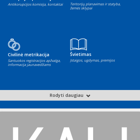
Teritorijų planavimas ir statyba,
Antikorupcijos komisija, kontaktai
žemės sklypai
Švietimas
Civilinė metrikacija
Įstaigos, ugdymas, premijos
Santuokos registracijos apžvalga,
informacija jaunavedžiams
Rodyti daugiau