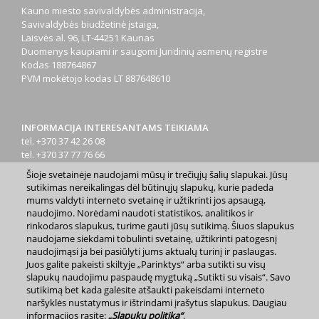
Kauno miesto savivaldybės administracija,
Savivaldybės biudžetinė įstaiga,
Laisvės al. 96, LT-44251 Kaunas
Duomenys kaupiami ir saugomi Juridinių asmenų registre
Kodas
188764867
PVM mokėtojo kodas
LT 887648610
INFORMACIJA INTERESANTAMS TEIKIAMA
tel. +370 37 42 26 08
tel. +370 37 77 76 66
tel. +370 660 07000
Šioje svetainėje naudojami mūsų ir trečiųjų šalių slapukai. Jūsų
el. p.
info@kaunas.lt
sutikimas nereikalingas dėl būtinųjų slapukų, kurie padeda
mums valdyti interneto svetainę ir užtikrinti jos apsaugą,
naudojimo. Norėdami naudoti statistikos, analitikos ir
rinkodaros slapukus, turime gauti jūsų sutikimą. Šiuos slapukus
naudojame siekdami tobulinti svetainę, užtikrinti patogesnį
naudojimąsi ja bei pasiūlyti jums aktualų turinį ir paslaugas.
Juos galite pakeisti skiltyje „Parinktys“ arba sutikti su visų
2023 m. Kauno miesto savivaldybė. Kopijuoti ir platinti
slapukų naudojimu paspaudę mygtuką „Sutikti su visais“. Savo
www.kaunas.lt skelbiamą informaciją be autorių sutikimo draudžiama.
sutikimą bet kada galėsite atšaukti pakeisdami interneto
|
Svetainės žemėlapis »
naršyklės nustatymus ir ištrindami įrašytus slapukus. Daugiau
informacijos rasite:
„Slapukų politika“
.