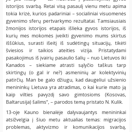
istorijos svarbą. Retai visą pasaulį vienu metu apima
tokia krizė, kurios padariniai – socialiniai visuomenės
gyvenimo sferų pertvarkymo rezultatai. Tamsiausiais
žmonijos istorijos etapais išlieka gyvos istorijos, iš
kurių mes mokomės įveikti gyvenimo mums skirtus
iššūkius, surasti išeitį iš sudėtingų situacijų, tikėti
šviesios ir taikios ateities vizija. Pristatydami
pasakojimus iš įvairių pasaulio šalių – nuo Lietuvos iki
Kanados – siekiame atrasti sąlyčio taškus tarp
skirtingų (o gal ir ne?) asmeninių ar kolektyvinių
patirčių. Man be galo džiugu, kad daugeliui užsienio
menininkų Lietuva yra atradimas, o kai kurie mato ją
kaip vilties pavyzdį savo gimtosioms (Kosovas,
Baltarusija) šalims“, – parodos temą pristato N. Kulik.
13-oje Kauno bienalėje dalyvaujantys menininkai
atsižvelgia į šiuo metu aktualias temas: migracijos
problemas, aktyvizmo ir komunikacijos svarbą,