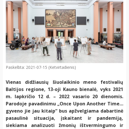
Paskelbta: 2021-07-15 (Ketvirtadienis)
Vienas didžiausių šiuolaikinio meno festivalių
Baltijos regione, 13-oji Kauno bienalė, vyks 2021
m. lapkričio 12 d. – 2022 vasario 20 dienomis.
Parodoje pavadinimu „Once Upon Another Time…
gyveno jie jau kitaip“ bus apžvelgiama dabartinė
pasaulinė situacija, įskaitant ir pandemiją,
siekiama analizuoti žmonių ištvermingumo ir