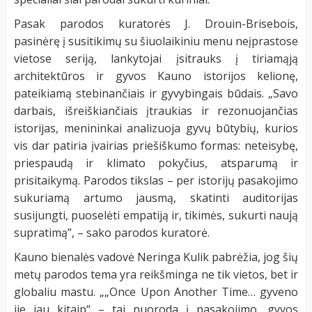
Pasak parodos kuratorės J. Drouin-Brisebois,
pasinėrę į susitikimų su šiuolaikiniu menu neįprastose
vietose seriją, lankytojai įsitrauks į tiriamąją
architektūros ir gyvos Kauno istorijos kelionę,
pateikiamą stebinančiais ir gyvybingais būdais. „Savo
darbais, išreiškiančiais įtraukias ir rezonuojančias
istorijas, menininkai analizuoja gyvų būtybių, kurios
vis dar patiria įvairias priešiškumo formas: neteisybę,
priespaudą ir klimato pokyčius, atsparumą ir
prisitaikymą. Parodos tikslas – per istorijų pasakojimo
sukuriamą artumo jausmą, skatinti auditorijas
susijungti, puoselėti empatiją ir, tikimės, sukurti naują
supratimą”, – sako parodos kuratorė.
Kauno bienalės vadovė Neringa Kulik pabrėžia, jog šių
metų parodos tema yra reikšminga ne tik vietos, bet ir
globaliu mastu. „„Once Upon Another Time… gyveno
jie jau kitaip“ – tai nuoroda į pasakojimo, gyvos