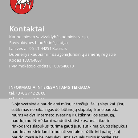
Kontaktai
Kauno miesto savivaldybės administracija,
Savivaldybės biudžetinė įstaiga,
Laisvės al. 96, LT-44251 Kaunas
Duomenys kaupiami ir saugomi Juridinių asmenų registre
Kodas
188764867
PVM mokėtojo kodas
LT 887648610
INFORMACIJA INTERESANTAMS TEIKIAMA
tel. +370 37 42 26 08
tel. +370 37 77 76 66
Šioje svetainėje naudojami mūsų ir trečiųjų šalių slapukai. Jūsų
tel. +370 660 07000
sutikimas nereikalingas dėl būtinųjų slapukų, kurie padeda
el. p.
info@kaunas.lt
mums valdyti interneto svetainę ir užtikrinti jos apsaugą,
naudojimo. Norėdami naudoti statistikos, analitikos ir
rinkodaros slapukus, turime gauti jūsų sutikimą. Šiuos slapukus
naudojame siekdami tobulinti svetainę, užtikrinti patogesnį
naudojimąsi ja bei pasiūlyti jums aktualų turinį ir paslaugas.