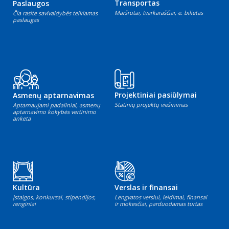
Transportas
Paslaugos
Maršrutai, tvarkaraščiai, e. bilietas
Čia rasite savivaldybės teikiamas
paslaugas
Projektiniai pasiūlymai
Asmenų aptarnavimas
Statinių projektų viešinimas
Aptarnaujami padaliniai, asmenų
aptarnavimo kokybės vertinimo
anketa
Kultūra
Verslas ir finansai
Įstaigos, konkursai, stipendijos,
Lengvatos verslui, leidimai, finansai
renginiai
ir mokesčiai, parduodamas turtas