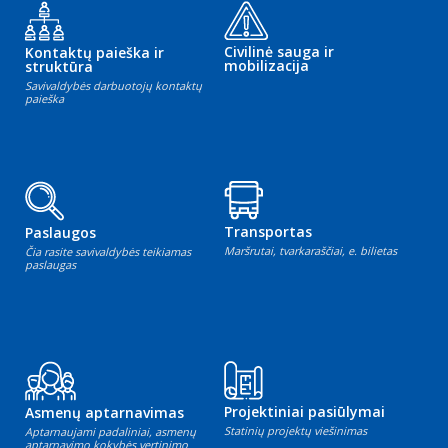
Civilinė sauga ir
Kontaktų paieška ir
mobilizacija
struktūra
Savivaldybės darbuotojų kontaktų
paieška
Transportas
Paslaugos
Maršrutai, tvarkaraščiai, e. bilietas
Čia rasite savivaldybės teikiamas
paslaugas
Projektiniai pasiūlymai
Asmenų aptarnavimas
Statinių projektų viešinimas
Aptarnaujami padaliniai, asmenų
aptarnavimo kokybės vertinimo