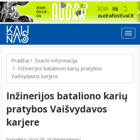
Previous
Pradžia
Svarbi informacija
Inžinerijos bataliono karių pratybos
Vaišvydavos karjere
Inžinerijos bataliono karių
pratybos Vaišvydavos
karjere
Paskelbta: 2024-08-23 (Penktadienis)