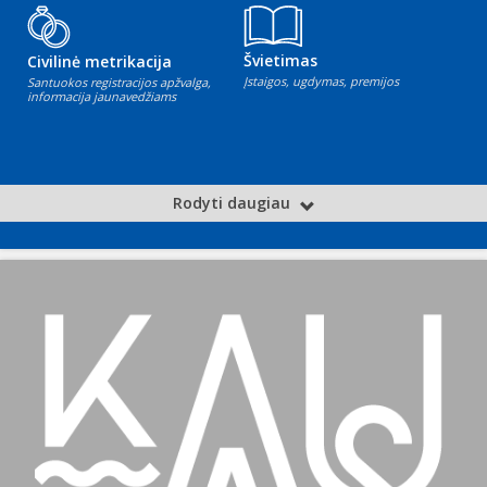
Švietimas
Civilinė metrikacija
Įstaigos, ugdymas, premijos
Santuokos registracijos apžvalga,
informacija jaunavedžiams
Rodyti daugiau