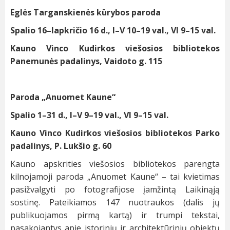
Eglės Targanskienės kūrybos paroda
Spalio 16–lapkričio 16 d., I–V 10–19 val., VI 9–15 val.
Kauno Vinco Kudirkos viešosios bibliotekos
Panemunės padalinys, Vaidoto g. 115
Paroda „Anuomet Kaune“
Spalio 1–31 d., I–V 9–19 val., VI 9–15 val.
Kauno Vinco Kudirkos viešosios bibliotekos Parko
padalinys, P. Lukšio g. 60
Kauno apskrities viešosios bibliotekos parengta
kilnojamoji paroda „Anuomet Kaune“ – tai kvietimas
pasižvalgyti po fotografijose įamžintą Laikinąją
sostinę. Pateikiamos 147 nuotraukos (dalis jų
publikuojamos pirmą kartą) ir trumpi tekstai,
pasakojantys apie istorinių ir architektūrinių objektų