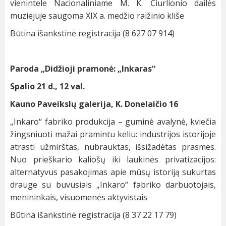
vienintele Nacionaliniame M. K. Čiurlionio dailės
muziejuje saugoma XIX a. medžio raižinio kliše
Būtina išankstinė registracija (8 627 07 914)
Paroda „Didžioji pramonė: „Inkaras“
Spalio 21 d., 12 val.
Kauno Paveikslų galerija, K. Donelaičio 16
„Inkaro“ fabriko produkcija – guminė avalynė, kviečia
žingsniuoti mažai pramintu keliu: industrijos istorijoje
atrasti užmirštas, nubrauktas, išsižadėtas prasmes.
Nuo prieškario kaliošų iki laukinės privatizacijos:
alternatyvus pasakojimas apie mūsų istoriją sukurtas
drauge su buvusiais „Inkaro“ fabriko darbuotojais,
menininkais, visuomenės aktyvistais
Būtina išankstinė registracija (8 37 22 17 79)