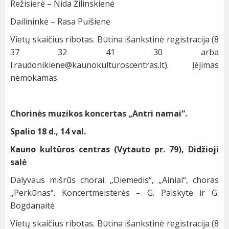
Režisierė – Nida Žilinskienė
Dailininkė – Rasa Puišienė
Vietų skaičius ribotas. Būtina išankstinė registracija (8
37 32 41 30 arba
l.raudonikiene@kaunokulturoscentras.lt
). Įėjimas
nemokamas
Chorinės muzikos koncertas „Antri namai“.
Spalio 18 d., 14 val.
Kauno kultūros centras (Vytauto pr. 79), Didžioji
salė
Dalyvaus mišrūs chorai: „Diemedis“, „Ainiai“, choras
„Perkūnas“. Koncertmeisterės – G. Palskytė ir G.
Bogdanaitė
Vietų skaičius ribotas. Būtina išankstinė registracija (8