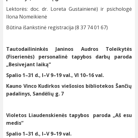
Lektorės: doc. dr. Loreta Gustainienė) ir psichologė
Ilona Nomeikienė
Būtina išankstinė registracija (8 37 74 01 67)
Tautodailininkės Janinos Audros Toleikytės
(Fiserienės) personalinė tapybos darbų paroda
„Besivejant laiką“
Spalio 1–31 d., I–V 9–19 val., VI 10–16 val.
Kauno Vinco Kudirkos viešosios bibliotekos Šančių
padalinys, Sandėlių g. 7
Violetos Liaudenskienės tapybos paroda „Aš esu
medis“
Spalio 1–31 d., I–V 9–19 val.