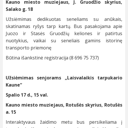
Kauno miesto muziejaus, J. Gruodžio skyrius,
Salako g. 18
Užsiėmimas dedikuotas seneliams su anūkais,
skatinamas ryšys tarp kartų. Bus pasakojama apie
Juozo ir Stasės Gruodžių keliones ir patirtus
nuotykius, vaikai su seneliais gamins istorinę
transporto priemonę
Būtina išankstinė registracija (8 696 75 737)
Užsiėmimas senjorams „Laisvalaikis tarpukario
Kaune“
Spalio 17 d., 15 val.
Kauno miesto muziejaus, Rotušės skyrius, Rotušės
a. 15
Interaktyvaus žaidimo metu bus persikeliama į