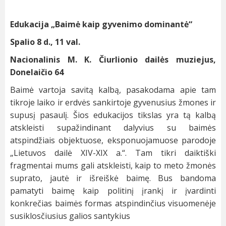
Edukacija „Baimė kaip gyvenimo dominantė“
Spalio 8 d., 11 val.
Nacionalinis M. K. Čiurlionio dailės muziejus,
Donelaičio 64
Baimė vartoja savitą kalbą, pasakodama apie tam
tikroje laiko ir erdvės sankirtoje gyvenusius žmones ir
supusį pasaulį. Šios edukacijos tikslas yra tą kalbą
atskleisti supažindinant dalyvius su baimės
atspindžiais objektuose, eksponuojamuose parodoje
„Lietuvos dailė XIV-XIX a.“. Tam tikri daiktiški
fragmentai mums gali atskleisti, kaip to meto žmonės
suprato, jautė ir išreiškė baimę. Bus bandoma
pamatyti baimę kaip politinį įrankį ir įvardinti
konkrečias baimės formas atspindinčius visuomenėje
susiklosčiusius galios santykius