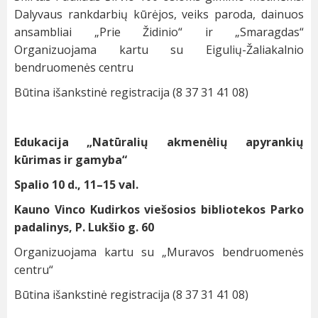
Dalyvaus rankdarbių kūrėjos, veiks paroda, dainuos
ansambliai „Prie Židinio“ ir „Smaragdas“
Organizuojama kartu su Eigulių-Žaliakalnio
bendruomenės centru
Būtina išankstinė registracija (8 37 31 41 08)
Edukacija „Natūralių akmenėlių apyrankių
kūrimas ir gamyba“
Spalio 10 d., 11–15 val.
Kauno Vinco Kudirkos viešosios bibliotekos Parko
padalinys, P. Lukšio g. 60
Organizuojama kartu su „Muravos bendruomenės
centru“
Būtina išankstinė registracija (8 37 31 41 08)