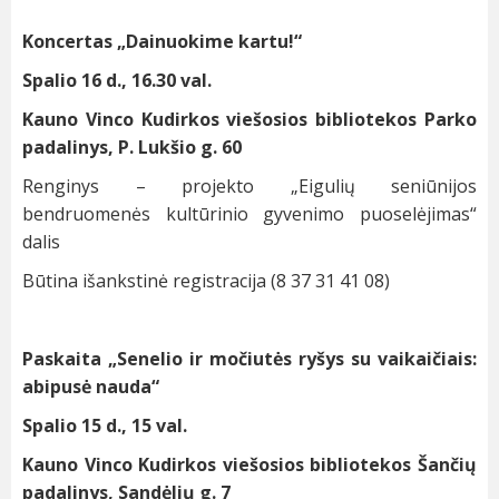
Koncertas „Dainuokime kartu!“
Spalio 16 d., 16.30 val.
Kauno Vinco Kudirkos viešosios bibliotekos Parko
padalinys, P. Lukšio g. 60
Renginys – projekto „Eigulių seniūnijos
bendruomenės kultūrinio gyvenimo puoselėjimas“
dalis
Būtina išankstinė registracija (8 37 31 41 08)
Paskaita „Senelio ir močiutės ryšys su vaikaičiais:
abipusė nauda“
Spalio 15 d., 15 val.
Kauno Vinco Kudirkos viešosios bibliotekos Šančių
padalinys, Sandėlių g. 7