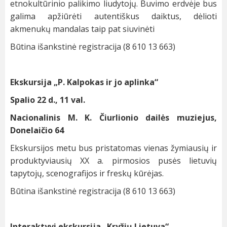
etnokultūrinio palikimo liudytojų. Buvimo erdvėje bus
galima apžiūrėti autentiškus daiktus, dėlioti
akmenukų mandalas taip pat siuvinėti
Būtina išankstinė registracija (8 610 13 663)
Ekskursija „P. Kalpokas ir jo aplinka“
Spalio 22 d., 11 val.
Nacionalinis M. K. Čiurlionio dailės muziejus,
Donelaičio 64
Ekskursijos metu bus pristatomas vienas žymiausių ir
produktyviausių XX a. pirmosios pusės lietuvių
tapytojų, scenografijos ir freskų kūrėjas.
Būtina išankstinė registracija (8 610 13 663)
Interaktyvi ekskursija „Kryžių Lietuva“