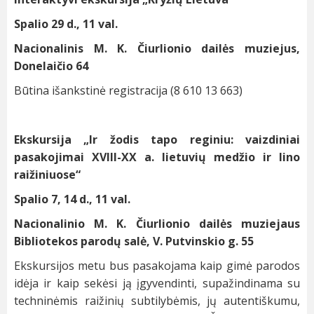
Spalio 29 d., 11 val.
Nacionalinis M. K. Čiurlionio dailės muziejus,
Donelaičio 64
Būtina išankstinė registracija (8 610 13 663)
Ekskursija „Ir žodis tapo reginiu: vaizdiniai
pasakojimai XVIII-XX a. lietuvių medžio ir lino
raižiniuose“
Spalio 7, 14 d., 11 val.
Nacionalinio M. K. Čiurlionio dailės muziejaus
Bibliotekos parodų salė, V. Putvinskio g. 55
Ekskursijos metu bus pasakojama kaip gimė parodos
idėja ir kaip sekėsi ją įgyvendinti, supažindinama su
techninėmis raižinių subtilybėmis, jų autentiškumu,