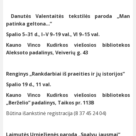
Danutės Valentaitės tekstilės paroda „Man
patinka geltona…“
Spalio 5–31 d., I–V 9–19 val., VI 9–15 val.
Kauno Vinco Kudirkos viešosios bibliotekos
Aleksoto padalinys, Veiverių g. 43
Renginys „Rankdarbiai iš praeities ir jų istorijos“
Spalio 19 d., 11 val.
Kauno Vinco Kudirkos viešosios bibliotekos
„Berželio“ padalinys, Taikos pr. 113B
Būtina išankstinė registracija (8 37 45 24 04)
Laimutės Urniežienės paroda „Spalvų jausmai“