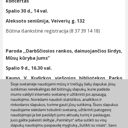
koncertas
Spalio 30 d., 14 val.
Aleksoto seniūnija, Veiverių g. 132
Būtina išankstinė registracija (8 37 39 14 18)
Paroda ,,Darbščiosios rankos, dainuojančios širdys,
Mūsų kūryba Jums”
Spalio
9 d., 16.30 val.
Kauno V. Kudirkos viešosios bibliotekos Parko
Šioje svetainėje naudojami mūsų ir trečiųjų šalių slapukai. Jūsų
padalinys, P. Lukšio g. 60
sutikimas nereikalingas dėl būtinųjų slapukų, kurie padeda
mums valdyti interneto svetainę ir užtikrinti jos apsaugą,
Parodoje bus demonstruojami rankdarbiai ir
naudojimo. Norėdami naudoti statistikos, analitikos ir
atliekamos dainos
rinkodaros slapukus, turime gauti jūsų sutikimą. Šiuos slapukus
naudojame siekdami tobulinti svetainę, užtikrinti patogesnį
Dalyvaus ansambliai: „Prie Židinio“ ir „Smaragdas“
naudojimąsi ja bei pasiūlyti jums aktualų turinį ir paslaugas.
Juos galite pakeisti skiltyje „Parinktys“ arba sutikti su visų
Būtina išankstinė registracija (8 687 31 377)
slapukų naudojimu paspaudę mygtuką „Sutikti su visais“. Savo