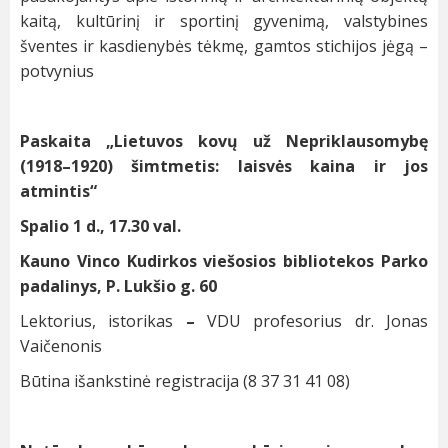
kaitą, kultūrinį ir sportinį gyvenimą, valstybines
šventes ir kasdienybės tėkmę, gamtos stichijos jėgą –
potvynius
Paskaita „Lietuvos kovų už Nepriklausomybę
(1918–1920) šimtmetis: laisvės kaina ir jos
atmintis“
Spalio 1 d., 17.30 val.
Kauno Vinco Kudirkos viešosios bibliotekos Parko
padalinys, P. Lukšio g. 60
Lektorius, istorikas
–
VDU profesorius dr. Jonas
Vaičenonis
Būtina išankstinė registracija (8 37 31 41 08)