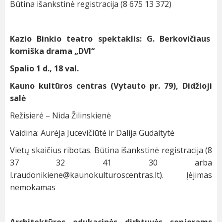
Būtina išankstinė registracija (8 675 13 372)
Kazio Binkio teatro spektaklis: G. Berkovičiaus
komiška drama „DVI“
Spalio 1 d., 18 val.
Kauno kultūros centras (Vytauto pr. 79), Didžioji
salė
Režisierė – Nida Žilinskienė
Vaidina: Aurėja Jucevičiūtė ir Dalija Gudaitytė
Vietų skaičius ribotas. Būtina išankstinė registracija (8
37 32 41 30 arba
l.raudonikiene@kaunokulturoscentras.lt
). Įėjimas
nemokamas