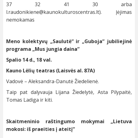
37 32 41 30 arba
l.raudonikiene@kaunokulturoscentras.lt
). Įėjimas
nemokamas
Meno kolektyvų „Saulutė“ ir „Guboja“ jubiliejinė
programa „
Mus jungia daina“
Spalio 14 d., 18 val.
Kauno Lėlių teatras (Laisvės al. 87A)
Vadovė – Aleksandra-Danutė Žiedelienė.
Taip pat dalyvauja Lijana Žiedelytė, Asta Pilypaitė,
Tomas Ladiga ir kiti.
Skaitmeninio raštingumo mokymai „Lietuva
mokosi: iš praeities į ateitį“