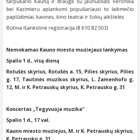
tarpukario Kauną ir drauge su jaunuoliais Veronika
bei Kazimieru aplankomi populiariausi to laikmečio
paplūdimiai, kavinės, kino teatrai ir šokių aikštelės
Būtina išankstinė registracija (8 610 82 503)
Nemokamas Kauno miesto muziejaus lankymas
Spalio 1 d., visą dieną
Rotušės skyrius, Rotušės a. 15, Pilies skyrius, Pilies
g. 17, Tautinės muzikos skyrius, L. Zamenhofo g.
12, M. ir K. Petrauskų skyrius, K. Petrausko g. 31
Koncertas „Tegyvuoja muzika“
Spalio 1 d., 17 val.
Kauno miesto muziejus, M. ir K. Petrauskų skyrius,
K. Petrausko g. 31