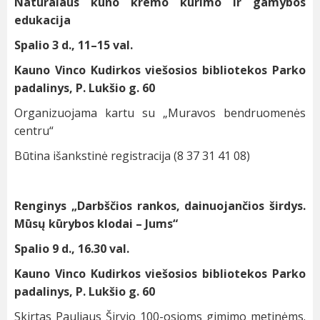
Natūralaus kūno kremo kūrimo ir gamybos
edukacija
Spalio 3 d., 11–15 val.
Kauno Vinco Kudirkos viešosios bibliotekos Parko
padalinys, P. Lukšio g. 60
Organizuojama kartu su „Muravos bendruomenės
centru“
Būtina išankstinė registracija (8 37 31 41 08)
Renginys „Darbščios rankos, dainuojančios širdys.
Mūsų kūrybos klodai – Jums“
Spalio 9 d., 16.30 val.
Kauno Vinco Kudirkos viešosios bibliotekos Parko
padalinys, P. Lukšio g. 60
Skirtas Pauliaus Širvio 100-osioms gimimo metinėms.