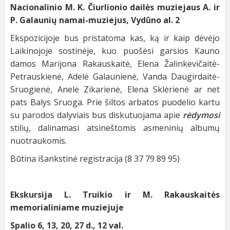
Nacionalinio M. K. Čiurlionio dailės muziejaus A. ir
P. Galaunių namai-muziejus, Vydūno al. 2
Ekspozicijoje bus pristatoma kas, ką ir kaip dėvėjo
Laikinojoje sostinėje, kuo puošėsi garsios Kauno
damos Marijona Rakauskaitė, Elena Žalinkevičaitė-
Petrauskienė, Adelė Galaunienė, Vanda Daugirdaitė-
Sruogienė, Anelė Zikarienė, Elena Sklėrienė ar net
pats Balys Sruoga. Prie šiltos arbatos puodelio kartu
su parodos dalyviais bus diskutuojama apie
rėdymosi
stilių, dalinamasi atsineštomis asmeninių albumų
nuotraukomis.
Būtina išankstinė registracija (8 37 79 89 95)
Ekskursija L. Truikio ir M. Rakauskaitės
memorialiniame muziejuje
Spalio 6, 13, 20, 27 d., 12 val.