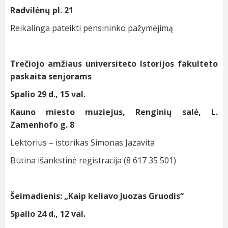
Radvilėnų pl. 21
Reikalinga pateikti pensininko pažymėjimą
Trečiojo amžiaus universiteto Istorijos fakulteto
paskaita senjorams
Spalio 29 d., 15 val.
Kauno miesto muziejus, Renginių salė, L.
Zamenhofo g. 8
Lektorius – istorikas Simonas Jazavita
Būtina išankstinė registracija (8 617 35 501)
Šeimadienis: „Kaip keliavo Juozas Gruodis“
Spalio 24 d., 12 val.