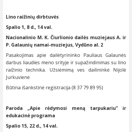
Lino raižinių dirbtuvės
Spalio 1, 8 d., 14 val.
Nacionalinio M. K. Čiurlionio dailės muziejaus A. ir
P. Galaunių namai-muziejus, Vydūno al. 2
Pasakojimas apie dailėtyrininko Pauliaus Galaunės
darbus liaudies meno srityje ir supažindinimas su lino
raižinio technika. Užsiėmimą ves dailininkė Nijolė
Jurkuvienė
Būtina išankstinė registracija (8 37 79 89 95)
Paroda „Apie rėdymosi meną tarpukariu” ir
edukacinė programa
Spalio 15, 22 d., 14 val.