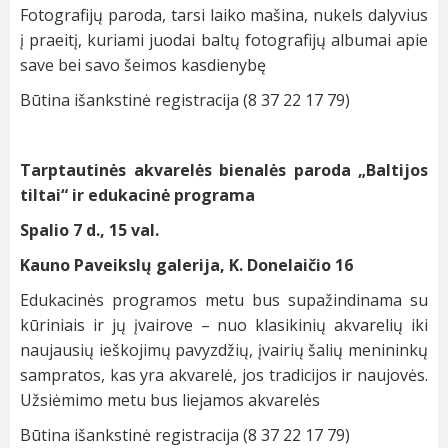
Fotografijų paroda, tarsi laiko mašina, nukels dalyvius
į praeitį, kuriami juodai baltų fotografijų albumai apie
save bei savo šeimos kasdienybę
Būtina išankstinė registracija (8 37 22 17 79)
Tarptautinės akvarelės bienalės paroda „Baltijos
tiltai“ ir edukacinė programa
Spalio 7 d., 15 val.
Kauno Paveikslų galerija, K. Donelaičio 16
Edukacinės programos metu bus supažindinama su
kūriniais ir jų įvairove – nuo klasikinių akvarelių iki
naujausių ieškojimų pavyzdžių, įvairių šalių menininkų
sampratos, kas yra akvarelė, jos tradicijos ir naujovės.
Užsiėmimo metu bus liejamos akvarelės
Būtina išankstinė registracija (8 37 22 17 79)