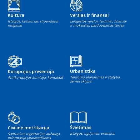
Kultūra
Verslas ir finansai
Įstaigos, konkursai, stipendijos,
Lengvatos verslui, leidimai, finansai
renginiai
ir mokesčiai, parduodamas turtas
Urbanistika
Korupcijos prevencija
Teritorijų planavimas ir statyba,
Antikorupcijos komisija, kontaktai
žemės sklypai
Švietimas
Civilinė metrikacija
Įstaigos, ugdymas, premijos
Santuokos registracijos apžvalga,
informacija jaunavedžiams