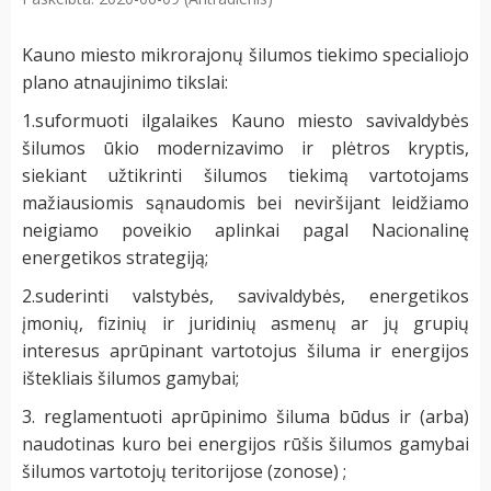
Kauno miesto mikrorajonų šilumos tiekimo specialiojo
plano atnaujinimo tikslai:
1.suformuoti ilgalaikes Kauno miesto savivaldybės
šilumos ūkio modernizavimo ir plėtros kryptis,
siekiant užtikrinti šilumos tiekimą vartotojams
mažiausiomis sąnaudomis bei neviršijant leidžiamo
neigiamo poveikio aplinkai pagal Nacionalinę
energetikos strategiją;
2.suderinti valstybės, savivaldybės, energetikos
įmonių, fizinių ir juridinių asmenų ar jų grupių
interesus aprūpinant vartotojus šiluma ir energijos
ištekliais šilumos gamybai;
3. reglamentuoti aprūpinimo šiluma būdus ir (arba)
naudotinas kuro bei energijos rūšis šilumos gamybai
šilumos vartotojų teritorijose (zonose) ;