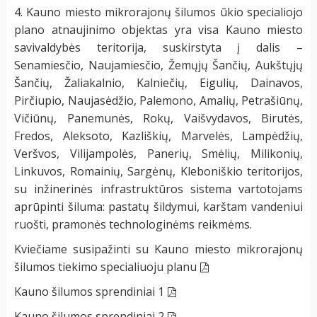
4. Kauno miesto mikrorajonų šilumos ūkio specialiojo
plano atnaujinimo objektas yra visa Kauno miesto
savivaldybės teritorija, suskirstyta į dalis –
Senamiesčio, Naujamiesčio, Žemųjų Šančių, Aukštųjų
Šančių, Žaliakalnio, Kalniečių, Eigulių, Dainavos,
Pirčiupio, Naujasėdžio, Palemono, Amalių, Petrašiūnų,
Vičiūnų, Panemunės, Rokų, Vaišvydavos, Birutės,
Fredos, Aleksoto, Kazliškių, Marvelės, Lampėdžių,
Veršvos, Vilijampolės, Panerių, Smėlių, Milikonių,
Linkuvos, Romainių, Sargėnų, Kleboniškio teritorijos,
su inžinerinės infrastruktūros sistema vartotojams
aprūpinti šiluma: pastatų šildymui, karštam vandeniui
ruošti, pramonės technologinėms reikmėms.
Kviečiame susipažinti su Kauno miesto mikrorajonų
šilumos tiekimo specialiuoju
planu
Kauno šilumos sprendiniai
1
Kauno šilumos sprendiniai
2