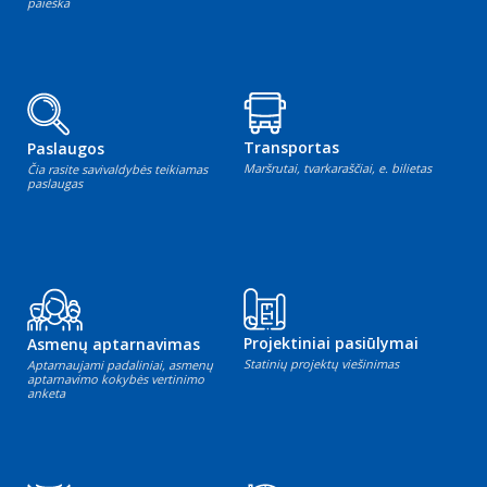
paieška
Transportas
Paslaugos
Maršrutai, tvarkaraščiai, e. bilietas
Čia rasite savivaldybės teikiamas
paslaugas
Projektiniai pasiūlymai
Asmenų aptarnavimas
Statinių projektų viešinimas
Aptarnaujami padaliniai, asmenų
aptarnavimo kokybės vertinimo
anketa