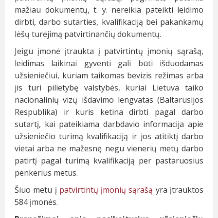
mažiau dokumentų, t. y. nereikia pateikti leidimo
dirbti, darbo sutarties, kvalifikaciją bei pakankamų
lėšų turėjimą patvirtinančių dokumentų.
Jeigu įmonė įtraukta į patvirtintų įmonių sąrašą,
leidimas laikinai gyventi gali būti išduodamas
užsieniečiui, kuriam taikomas bevizis režimas arba
jis turi pilietybę valstybės, kuriai Lietuva taiko
nacionalinių vizų išdavimo lengvatas (Baltarusijos
Respublika) ir kuris ketina dirbti pagal darbo
sutartį, kai pateikiama darbdavio informacija apie
užsieniečio turimą kvalifikaciją ir jos atitiktį darbo
vietai arba ne mažesnę negu vienerių metų darbo
patirtį pagal turimą kvalifikaciją per pastaruosius
penkerius metus.
Šiuo metu į
patvirtintų įmonių sąrašą
yra įtrauktos
584 įmonės.