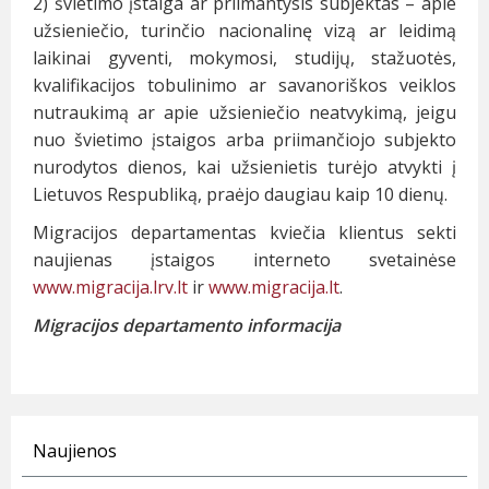
2) švietimo įstaiga ar priimantysis subjektas – apie
užsieniečio, turinčio nacionalinę vizą ar leidimą
laikinai gyventi, mokymosi, studijų, stažuotės,
kvalifikacijos tobulinimo ar savanoriškos veiklos
nutraukimą ar apie užsieniečio neatvykimą, jeigu
nuo švietimo įstaigos arba priimančiojo subjekto
nurodytos dienos, kai užsienietis turėjo atvykti į
Lietuvos Respubliką, praėjo daugiau kaip 10 dienų.
Migracijos departamentas kviečia klientus sekti
naujienas įstaigos interneto svetainėse
www.migracija.lrv.lt
ir
www.migracija.lt
.
Migracijos departamento informacija
Naujienos