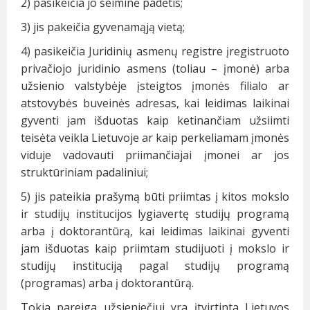
2) pasikeičia jo šeiminė padėtis;
3) jis pakeičia gyvenamąją vietą;
4) pasikeičia Juridinių asmenų registre įregistruoto
privačiojo juridinio asmens (toliau – įmonė) arba
užsienio valstybėje įsteigtos įmonės filialo ar
atstovybės buveinės adresas, kai leidimas laikinai
gyventi jam išduotas kaip ketinančiam užsiimti
teisėta veikla Lietuvoje ar kaip perkeliamam įmonės
viduje vadovauti priimančiajai įmonei ar jos
struktūriniam padaliniui;
5) jis pateikia prašymą būti priimtas į kitos mokslo
ir studijų institucijos lygiavertę studijų programą
arba į doktorantūrą, kai leidimas laikinai gyventi
jam išduotas kaip priimtam studijuoti į mokslo ir
studijų instituciją pagal studijų programą
(programas) arba į doktorantūrą.
Tokia pareiga užsieniečiui yra įtvirtinta Lietuvos