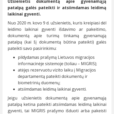
Užsienietis dokumentą apie gyvenamąją
patalpą galės pateikti ir atsiimdamas leidimą
laikinai gyventi.
Nuo 2020 m. kovo 9 d. užsienietis, kuris kreipiasi dėl
leidimo laikinai gyventi išdavimo ar pakeitimo,
dokumentą apie turimą tinkamą gyvenamąją
patalpą (kai šį dokumentą būtina pateikti) galės
pateikti savo pasirinkimu:
pildydamas prašymą Lietuvos migracijos
informacinėje sistemoje (toliau – MIGRIS);
atėjęs rezervuotu vizito laiku į Migracijos
departamentą pateikti dokumentų ir
biometrinių duomenų;
atsiimdamas leidimą laikinai gyventi.
Jeigu užsienietis dokumentą apie gyvenamąją
patalpą ketina pateikti atsiimdamas leidimą laikinai
gyventi, tai MIGRIS prašymo išduoti arba pakeisti