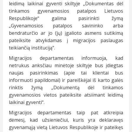
leidimą laikinai gyventi skiltyje „Dokumentas dėl
tinkamos gyvenamosios patalpos Lietuvos
Respublikoje“ galima pasirinkti žymą
„Gyvenamosios patalpos savininko arba
bendraturčio ar jo (jų) įgalioto asmens sutikimą
pateiksite atvykdamas į migracijos paslaugas
teikiančią instituciją“.
Migracijos departamentas informuoja, kad
netrukus anksčiau minėtoje skiltyje bus įdiegtas
naujas pasirinkimas (apie tai klientai bus
informuoti papildomai) ir pareiškėjai iš karto galės
rinktis žymą „Dokumentą dėl tinkamos
gyvenamosios vietos pateiksite atsiimant leidimą
laikinai gyventi“.
Migracijos departamentas taip pat atkreipia
dėmesį, kad užsieniečiui, kuris yra deklaravęs
gyvenamąją vietą Lietuvos Respublikoje ir pateikęs