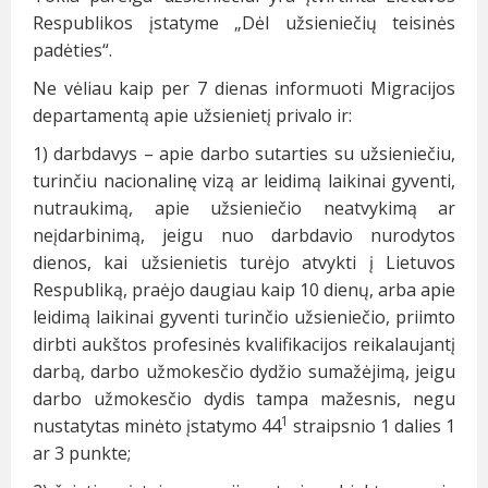
Respublikos įstatyme „Dėl užsieniečių teisinės
padėties“.
Ne vėliau kaip per 7 dienas informuoti Migracijos
departamentą apie užsienietį privalo ir:
1) darbdavys – apie darbo sutarties su užsieniečiu,
turinčiu nacionalinę vizą ar leidimą laikinai gyventi,
nutraukimą, apie užsieniečio neatvykimą ar
neįdarbinimą, jeigu nuo darbdavio nurodytos
dienos, kai užsienietis turėjo atvykti į Lietuvos
Respubliką, praėjo daugiau kaip 10 dienų, arba apie
leidimą laikinai gyventi turinčio užsieniečio, priimto
dirbti aukštos profesinės kvalifikacijos reikalaujantį
darbą, darbo užmokesčio dydžio sumažėjimą, jeigu
darbo užmokesčio dydis tampa mažesnis, negu
1
nustatytas minėto įstatymo 44
straipsnio 1 dalies 1
ar 3 punkte;