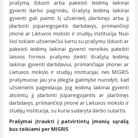
prašymą išduoti arba pakeisti leidimą laikinai
gyventi darbo pagrindu, išrašytą leidimą laikinai
gyventi gali paimti šį užsienietį įdarbinęs arba jį
įdarbinti įsipareigojantis darbdavys, priimančioji
įmonė ar Lietuvos mokslo ir studijų institucija. Nuo
šiol tokiam užsieniečiui kartu su prašymu išduoti ar
pakeisti leidimą laikinai gyventi nereikės pateikti
laisvos formos prašymo įteikti išrašytą leidimą
laikinai gyventi darbdaviui, priimančiajai įmonei ar
Lietuvos mokslo ir studijų institucijai, nes MIGRIS
prašymuose jau yra įdiegta galimybė nurodyti, kad
užsienietis pageidauja, jog leidimą laikinai gyventi
atsiimtų jį įdarbinti įsipareigojantis ar įdarbinęs
darbdavys, priimančioji įmonė ar Lietuvos mokslo ir
studijų institucija, su kuria sudaryta darbo sutartis.
Prašymai įtraukti į patvirtintų įmonių sąrašą
bus teikiami per MIGRIS