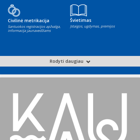
Švietimas
Civilinė metrikacija
Įstaigos, ugdymas, premijos
Santuokos registracijos apžvalga,
informacija jaunavedžiams
Rodyti daugiau