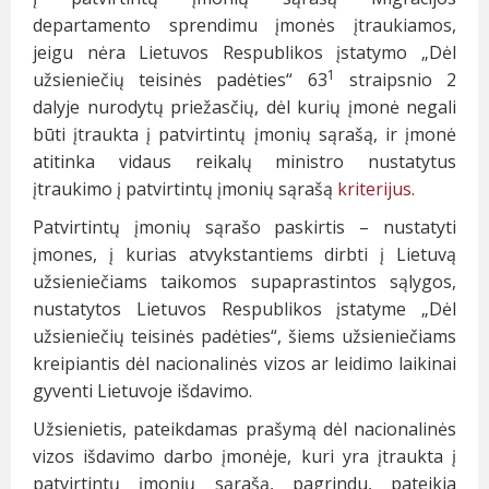
departamento sprendimu įmonės įtraukiamos,
jeigu nėra Lietuvos Respublikos įstatymo „Dėl
1
užsieniečių teisinės padėties“ 63
straipsnio 2
dalyje nurodytų priežasčių, dėl kurių įmonė negali
būti įtraukta į patvirtintų įmonių sąrašą, ir įmonė
atitinka vidaus reikalų ministro nustatytus
įtraukimo į patvirtintų įmonių sąrašą
kriterijus
.
Patvirtintų įmonių sąrašo paskirtis – nustatyti
įmones, į kurias atvykstantiems dirbti į Lietuvą
užsieniečiams taikomos supaprastintos sąlygos,
nustatytos Lietuvos Respublikos įstatyme „Dėl
užsieniečių teisinės padėties“, šiems užsieniečiams
kreipiantis dėl nacionalinės vizos ar leidimo laikinai
gyventi Lietuvoje išdavimo.
Užsienietis, pateikdamas prašymą dėl nacionalinės
vizos išdavimo darbo įmonėje, kuri yra įtraukta į
patvirtintų įmonių sąrašą, pagrindu, pateikia