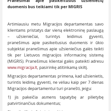
Pranešimai apie pasikeitusius užsieniečių
duomenis bus teikiami tik per MIGRIS
Artimiausiu metu Migracijos departamentas savo
klientams pristatys dar vieną elektroninę paslaugą
– užsieniečiai, turintys leidimus gyventi,
pranešimus apie pasikeitusius duomenis ir ūkio
subjektai pranešimus apie užsieniečius galės teikti
tik per Lietuvos migracijos informacinę sistemą
(MIGRIS). Pranešimus klientai galės pateikti adresu
www.migracija.lt
, pasirinkę atitinkamą skiltį.
Migracijos departamentas primena, kad užsienietis,
turintis leidimą gyventi, ne vėliau kaip per 7 dienas
Migracijos departamentui turi pranešti, jeigu:
1) jis pakeičia asmens tapatybę ar pilietybę
patvirtinančius dokumentus;