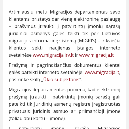
Artimiausiu metu Migracijos departamentas savo
klientams pristatys dar vieną elektroninę paslaugą
– prašymus įtraukti į patvirtintų įmonių sąrašą
juridiniai asmenys galės teikti tik per Lietuvos
migracijos informacinę sistemą (MIGRIS) – ir kviečia
klientus sekti naujienas įstaigos interneto
svetainėse
www.migracija.lrv.lt
ir
www.migracija.lt
.
Prašymą ir pagrindžiančius dokumentus klientai
galės pateikti interneto svetainėje
www.migracija.lt
,
pasirinkę skiltį „
Ūkio subjektams
“.
Migracijos departamentas primena, kad elektroninį
prašymą įtraukti į patvirtintų įmonių sąrašą gali
pateikti tik Juridinių asmenų registre įregistruotas
privatusis juridinis asmuo ar priimančioji įmonė
(toliau abu kartu – įmonė).
Į patvirtintų įmonių sąrašą Migracijos