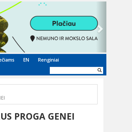
Next
ečiams
EN
Renginiai
Paieškos
forma
EI
AUS PROGA GENEI