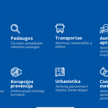
Transportas
Paslaugos
As
apt
Maršrutai, tvarkaraščiai, e.
Čia rasite savivaldybės
bilietas
teikiamas paslaugas
Aptar
asme
kokyb
Urbanistika
Korupcijos
Civi
prevencija
met
Teritorijų planavimas ir
statyba, žemės sklypai
ai,
Antikorupcijos komisija,
Santu
kontaktai
apžva
jauna