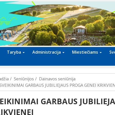
Taryba
Administracija
Miestiečiams
Sv
adžia
Seniūnijos
Dainavos seniūnija
SVEIKINIMAI GARBAUS JUBILIEJAUS PROGA GENEI KRIKVIEN
EIKINIMAI GARBAUS JUBILIEJ
IKVIENEI