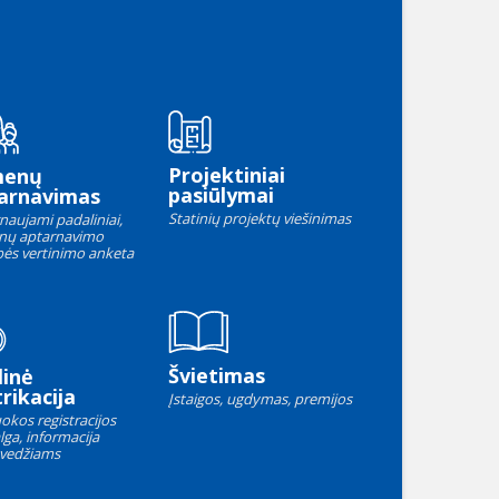
Projektiniai
menų
pasiūlymai
arnavimas
Statinių projektų viešinimas
naujami padaliniai,
nų aptarnavimo
ės vertinimo anketa
Švietimas
linė
rikacija
Įstaigos, ugdymas, premijos
okos registracijos
lga, informacija
vedžiams