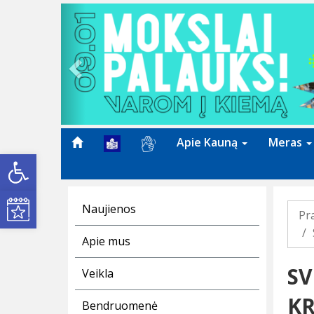
Previous
Apie Kauną
Meras
Open toolbar
Kultūros renginiai
Naujienos
Pr
Apie mus
SV
Veikla
KR
Bendruomenė