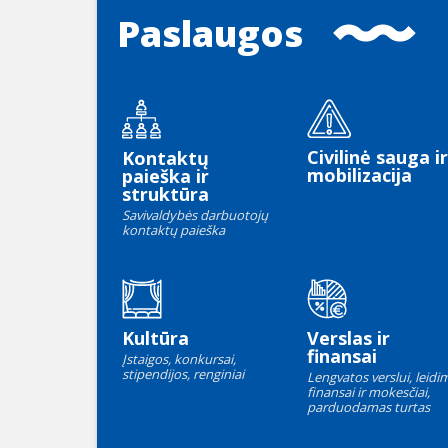
Paslaugos
Civilinė sauga ir
Kontaktų
mobilizacija
paieška ir
struktūra
Savivaldybės darbuotojų
kontaktų paieška
Kultūra
Verslas ir
finansai
Įstaigos, konkursai,
stipendijos, renginiai
Lengvatos verslui, leidim
finansai ir mokesčiai,
parduodamas turtas