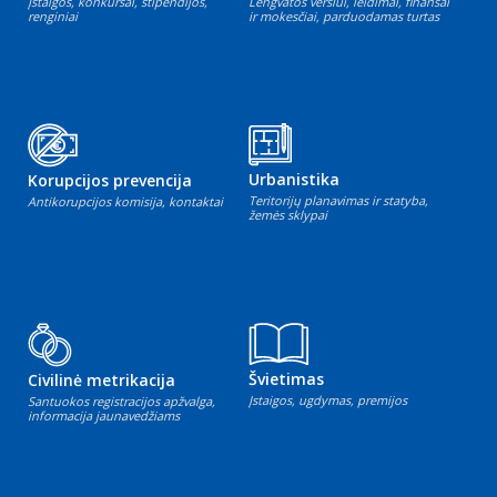
Įstaigos, konkursai, stipendijos,
Lengvatos verslui, leidimai, finansai
renginiai
ir mokesčiai, parduodamas turtas
Urbanistika
Korupcijos prevencija
Teritorijų planavimas ir statyba,
Antikorupcijos komisija, kontaktai
žemės sklypai
Švietimas
Civilinė metrikacija
Įstaigos, ugdymas, premijos
Santuokos registracijos apžvalga,
informacija jaunavedžiams