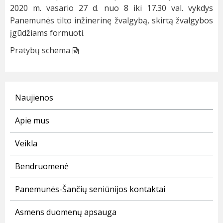
2020 m. vasario 27 d. nuo 8 iki 17.30 val. vykdys
Panemunės tilto inžinerinę žvalgybą, skirtą žvalgybos
įgūdžiams formuoti.
Pratybų schema
Naujienos
Apie mus
Veikla
Bendruomenė
Panemunės-Šančių seniūnijos kontaktai
Asmens duomenų apsauga