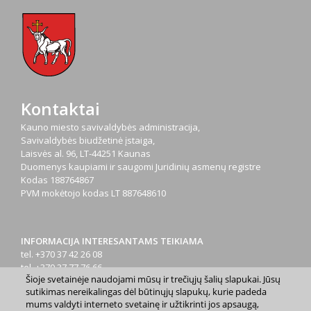
Kontaktai
Kauno miesto savivaldybės administracija,
Savivaldybės biudžetinė įstaiga,
Laisvės al. 96, LT-44251 Kaunas
Duomenys kaupiami ir saugomi Juridinių asmenų registre
Kodas
188764867
PVM mokėtojo kodas
LT 887648610
INFORMACIJA INTERESANTAMS TEIKIAMA
tel. +370 37 42 26 08
tel. +370 37 77 76 66
Šioje svetainėje naudojami mūsų ir trečiųjų šalių slapukai. Jūsų
tel. +370 660 07000
sutikimas nereikalingas dėl būtinųjų slapukų, kurie padeda
el. p.
info@kaunas.lt
mums valdyti interneto svetainę ir užtikrinti jos apsaugą,