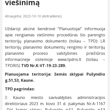
viešinimą
Atnaujinta: 2023-10-10 (Antradienis)
Uždaroji akcinė bendrovė ”Planuotojai” informuoja
apie rengiamas viešinimo procedūras šio parengto
teritorijų planavimo dokumento (toliau – TPD): LR
teritorijų planavimo dokumentų rengimo ir teritorijų
planavimo proceso valstybinės priežiūros
informacinėje sistemoje www.tpdris.lt (toliau –
TPDRIS)
TVD Nr.K-VT-19-23-289.
Planuojama teritorija: žemės sklypai Pušynėlio
g.51,53, Kaune.
TPD pagrindas:
 Kauno miesto savivaldybės administracijos
direktoriaus 2023 m. kovo 31 d. įsakymas Nr.A-1167
„Dėl žemės sklypų Pušynėlio g.51, Pušynėlio g.53