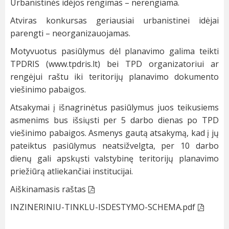
Urbanistinės idėjos rengimas – nerengiama.
Atviras konkursas geriausiai urbanistinei idėjai
parengti – neorganizauojamas.
Motyvuotus pasiūlymus dėl planavimo galima teikti
TPDRIS (www.tpdris.lt) bei TPD organizatoriui ar
rengėjui raštu iki teritorijų planavimo dokumento
viešinimo pabaigos.
Atsakymai į išnagrinėtus pasiūlymus juos teikusiems
asmenims bus išsiųsti per 5 darbo dienas po TPD
viešinimo pabaigos. Asmenys gautą atsakymą, kad į jų
pateiktus pasiūlymus neatsižvelgta, per 10 darbo
dienų gali apskųsti valstybinę teritorijų planavimo
priežiūrą atliekančiai institucijai.
Aiškinamasis raštas
INZINERINIU-TINKLU-ISDESTYMO-SCHEMA.pdf