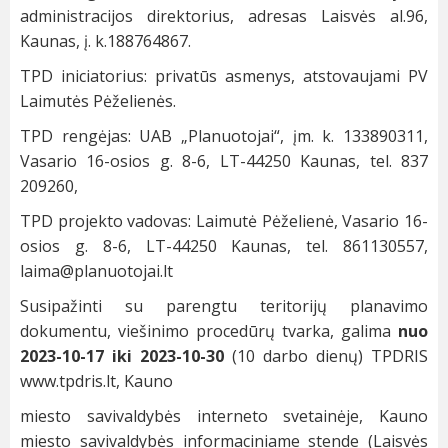
administracijos direktorius, adresas Laisvės al.96,
Kaunas, į. k.188764867.
TPD iniciatorius: privatūs asmenys, atstovaujami PV
Laimutės Pėželienės.
TPD rengėjas: UAB „Planuotojai“, įm. k. 133890311,
Vasario 16-osios g. 8-6, LT-44250 Kaunas, tel. 837
209260,
TPD projekto vadovas: Laimutė Pėželienė, Vasario 16-
osios g. 8-6, LT-44250 Kaunas, tel. 861130557,
laima@planuotojai.lt
Susipažinti su parengtu teritorijų planavimo
dokumentu, viešinimo procedūrų tvarka, galima
nuo
2023-10-17 iki 2023-10-30
(10 darbo dienų) TPDRIS
www.tpdris.lt, Kauno
miesto savivaldybės interneto svetainėje, Kauno
miesto savivaldybės informaciniame stende (Laisvės