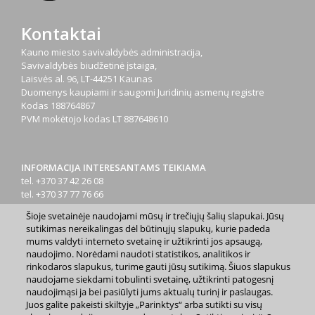
Kontaktai
Kauno miesto savivaldybės administracija,
Savivaldybės biudžetinė įstaiga,
Laisvės al. 96, LT-44251 Kaunas
Duomenys kaupiami ir saugomi Juridinių asmenų registre
Kodas
188764867
PVM mokėtojo kodas
LT 887648610
INFORMACIJA INTERESANTAMS TEIKIAMA
tel. +370 37 42 26 08
tel. +370 37 77 76 66
tel. +370 660 07000
Šioje svetainėje naudojami mūsų ir trečiųjų šalių slapukai. Jūsų
el. p.
info@kaunas.lt
sutikimas nereikalingas dėl būtinųjų slapukų, kurie padeda
mums valdyti interneto svetainę ir užtikrinti jos apsaugą,
naudojimo. Norėdami naudoti statistikos, analitikos ir
rinkodaros slapukus, turime gauti jūsų sutikimą. Šiuos slapukus
naudojame siekdami tobulinti svetainę, užtikrinti patogesnį
naudojimąsi ja bei pasiūlyti jums aktualų turinį ir paslaugas.
Juos galite pakeisti skiltyje „Parinktys“ arba sutikti su visų
2023 m. Kauno miesto savivaldybė. Kopijuoti ir platinti