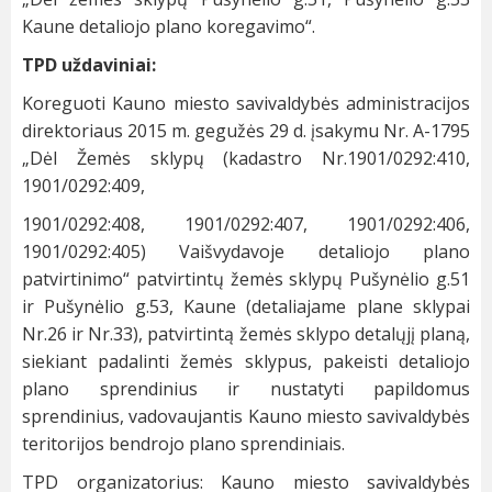
Kaune detaliojo plano koregavimo“.
TPD uždaviniai:
Koreguoti Kauno miesto savivaldybės administracijos
direktoriaus 2015 m. gegužės 29 d. įsakymu Nr. A-1795
„Dėl Žemės sklypų (kadastro Nr.1901/0292:410,
1901/0292:409,
1901/0292:408, 1901/0292:407, 1901/0292:406,
1901/0292:405) Vaišvydavoje detaliojo plano
patvirtinimo“ patvirtintų žemės sklypų Pušynėlio g.51
ir Pušynėlio g.53, Kaune (detaliajame plane sklypai
Nr.26 ir Nr.33), patvirtintą žemės sklypo detalųjį planą,
siekiant padalinti žemės sklypus, pakeisti detaliojo
plano sprendinius ir nustatyti papildomus
sprendinius, vadovaujantis Kauno miesto savivaldybės
teritorijos bendrojo plano sprendiniais.
TPD organizatorius: Kauno miesto savivaldybės