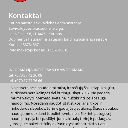
Kontaktai
Kauno miesto savivaldybės administracija,
Savivaldybės biudžetinė įstaiga,
Laisvės al. 96, LT-44251 Kaunas
Duomenys kaupiami ir saugomi Juridinių asmenų registre
Kodas
188764867
PVM mokėtojo kodas
LT 887648610
INFORMACIJA INTERESANTAMS TEIKIAMA
tel. +370 37 42 26 08
tel. +370 37 77 76 66
tel. +370 660 07000
Šioje svetainėje naudojami mūsų ir trečiųjų šalių slapukai. Jūsų
el. p.
info@kaunas.lt
sutikimas nereikalingas dėl būtinųjų slapukų, kurie padeda
mums valdyti interneto svetainę ir užtikrinti jos apsaugą,
naudojimo. Norėdami naudoti statistikos, analitikos ir
rinkodaros slapukus, turime gauti jūsų sutikimą. Šiuos slapukus
naudojame siekdami tobulinti svetainę, užtikrinti patogesnį
naudojimąsi ja bei pasiūlyti jums aktualų turinį ir paslaugas.
Juos galite pakeisti skiltyje „Parinktys“ arba sutikti su visų
2023 m. Kauno miesto savivaldybė. Kopijuoti ir platinti