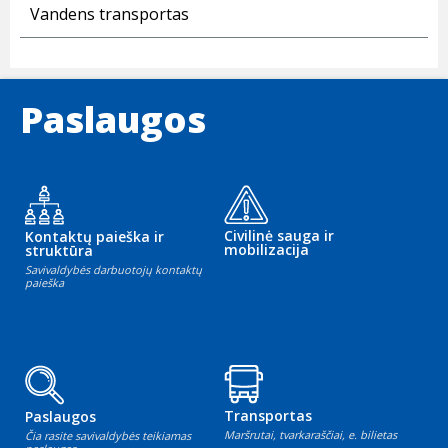
Vandens transportas
Paslaugos
Civilinė sauga ir
Kontaktų paieška ir
mobilizacija
struktūra
Savivaldybės darbuotojų kontaktų
paieška
Transportas
Paslaugos
Maršrutai, tvarkaraščiai, e. bilietas
Čia rasite savivaldybės teikiamas