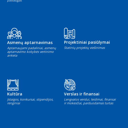
paslaugas
Projektiniai pasiūlymai
Asmenų aptarnavimas
Statinių projektų viešinimas
Aptarnaujami padaliniai, asmenų
aptarnavimo kokybės vertinimo
anketa
Kultūra
Verslas ir finansai
Įstaigos, konkursai, stipendijos,
Lengvatos verslui, leidimai, finansai
renginiai
ir mokesčiai, parduodamas turtas