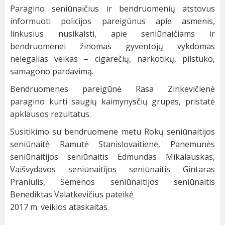
Paragino seniūnaičius ir bendruomenių atstovus
informuoti policijos pareigūnus apie asmenis,
linkusius nusikalsti, apie seniūnaičiams ir
bendruomenei žinomas gyventojų vykdomas
nelegalias veikas – cigarečių, narkotikų, pilstuko,
samagono pardavimą.
Bendruomenės pareigūnė Rasa Zinkevičienė
paragino kurti saugių kaimynysčių grupes, pristatė
apklausos rezultatus.
Susitikimo su bendruomene metu Rokų seniūnaitijos
seniūnaitė Ramutė Stanislovaitienė, Panemunės
seniūnaitijos seniūnaitis Edmundas Mikalauskas,
Vaišvydavos seniūnaitijos seniūnaitis Gintaras
Praniulis, Sėmenos seniūnaitijos seniūnaitis
Benediktas Valatkevičius pateikė
2017 m. veiklos ataskaitas.