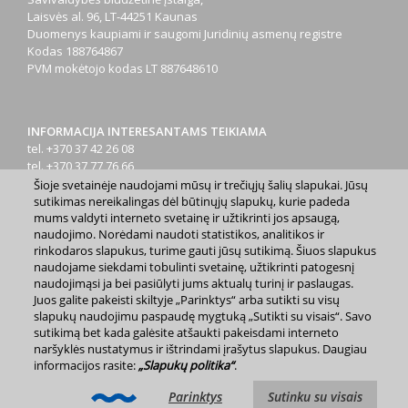
Laisvės al. 96, LT-44251 Kaunas
Duomenys kaupiami ir saugomi Juridinių asmenų registre
Kodas
188764867
PVM mokėtojo kodas
LT 887648610
INFORMACIJA INTERESANTAMS TEIKIAMA
tel. +370 37 42 26 08
tel. +370 37 77 76 66
tel. +370 660 07000
Šioje svetainėje naudojami mūsų ir trečiųjų šalių slapukai. Jūsų
el. p.
info@kaunas.lt
sutikimas nereikalingas dėl būtinųjų slapukų, kurie padeda
mums valdyti interneto svetainę ir užtikrinti jos apsaugą,
naudojimo. Norėdami naudoti statistikos, analitikos ir
rinkodaros slapukus, turime gauti jūsų sutikimą. Šiuos slapukus
naudojame siekdami tobulinti svetainę, užtikrinti patogesnį
naudojimąsi ja bei pasiūlyti jums aktualų turinį ir paslaugas.
Juos galite pakeisti skiltyje „Parinktys“ arba sutikti su visų
2023 m. Kauno miesto savivaldybė. Kopijuoti ir platinti
slapukų naudojimu paspaudę mygtuką „Sutikti su visais“. Savo
www.kaunas.lt skelbiamą informaciją be autorių sutikimo draudžiama.
sutikimą bet kada galėsite atšaukti pakeisdami interneto
|
Svetainės žemėlapis »
naršyklės nustatymus ir ištrindami įrašytus slapukus. Daugiau
informacijos rasite:
„Slapukų politika“
.
Parinktys
Sutinku su visais