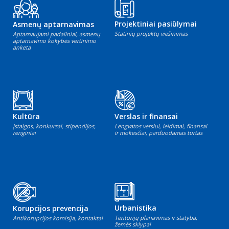
Projektiniai pasiūlymai
Asmenų aptarnavimas
Statinių projektų viešinimas
Aptarnaujami padaliniai, asmenų
aptarnavimo kokybės vertinimo
anketa
Kultūra
Verslas ir finansai
Įstaigos, konkursai, stipendijos,
Lengvatos verslui, leidimai, finansai
renginiai
ir mokesčiai, parduodamas turtas
Urbanistika
Korupcijos prevencija
Teritorijų planavimas ir statyba,
Antikorupcijos komisija, kontaktai
žemės sklypai