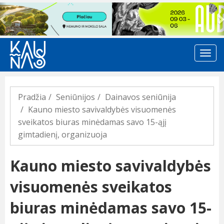
Previous
Pradžia
Seniūnijos
Dainavos seniūnija
Kauno miesto savivaldybės visuomenės
sveikatos biuras minėdamas savo 15-ąjį
gimtadienį, organizuoja
Kauno miesto savivaldybės
visuomenės sveikatos
biuras minėdamas savo 15-