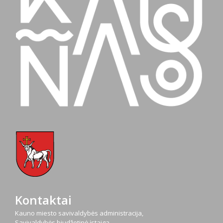
Kontaktai
Kauno miesto savivaldybės administracija,
Savivaldybės biudžetinė įstaiga,