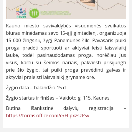
Kauno miesto savivaldybės visuomenės sveikatos
biuras minėdamas savo 15-ąjį gimtadienį, organizuoja
15 000 žingsnių žygį Panemunės šile. Pavasaris puiki
proga pradėti sportuoti ar aktyviai leisti laisvalaikį
lauke, todėl pasinaudodamas proga, norėčiau Jus
visus, kartu su šeimos nariais, pakviesti prisijungti
prie šio žygio, tai puiki proga pravėdinti galvas ir
aktyviai praleisti laisvalaikį gryname ore.
Žygio data – balandžio 15 d.
Žygio startas ir finišas – Vaidoto g. 115, Kaunas.
Būtina išankstinė dalyvių registracija –
https://forms.office.com/e/FLpxzszFSv