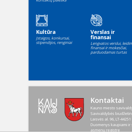
kontaktų paieška
Kultūra
Verslas ir
finansai
Įstaigos, konkursai,
stipendijos, renginiai
Lengvatos verslui, leidim
finansai ir mokesčiai,
parduodamas turtas
Kontaktai
Kauno miesto savivaldy
Savivaldybės biudžetinė
Laisvės al. 96, LT-4425
Duomenys kaupiami ir s
asmenų registre