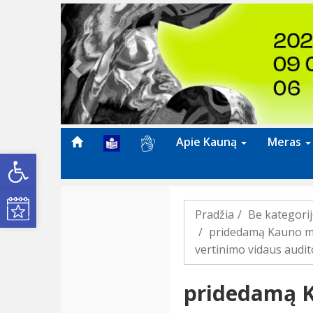
Previous
Apie Kauną
Meras
Open toolbar
Kultūros renginiai
Pradžia
Be kategori
pridedamą Kauno mi
vertinimo vidaus audit
pridedamą K