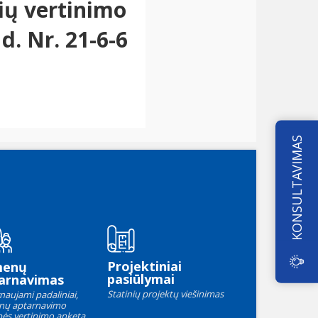
ių vertinimo
d. Nr. 21-6-6
KONSULTAVIMAS
Projektiniai
menų
pasiūlymai
arnavimas
Statinių projektų viešinimas
naujami padaliniai,
nų aptarnavimo
ės vertinimo anketa