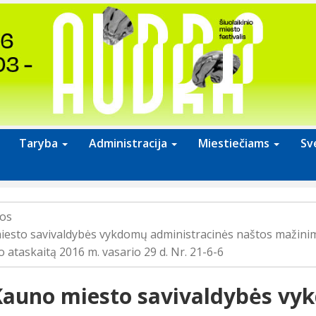
Taryba
Administracija
Miestiečiams
Sv
jos
esto savivaldybės vykdomų administracinės naštos mažini
o ataskaitą 2016 m. vasario 29 d. Nr. 21-6-6
auno miesto savivaldybės v