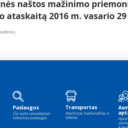
inės naštos mažinimo priemon
o ataskaitą 2016 m. vasario 29 
tadienis)
Transportas
Paslaugos
As
apt
Maršrutai, tvarkaraščiai, e.
Čia rasite savivaldybės
bilietas
teikiamas paslaugas
Aptar
asme
kokyb