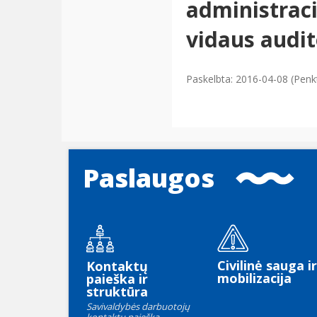
administrac
vidaus audit
Paskelbta: 2016-04-08 (Penk
Paslaugos
Civilinė sauga ir
Kontaktų
mobilizacija
paieška ir
struktūra
Savivaldybės darbuotojų