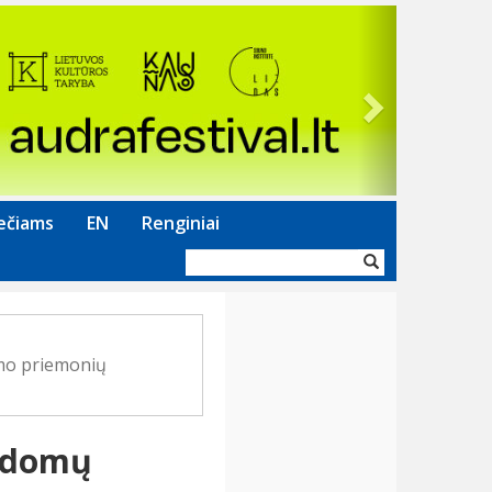
Next
ečiams
EN
Renginiai
Paieškos
forma
mo priemonių
ykdomų