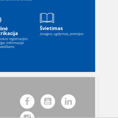
Švietimas
linė
rikacija
Įstaigos, ugdymas, premijos
okos registracijos
lga, informacija
vedžiams