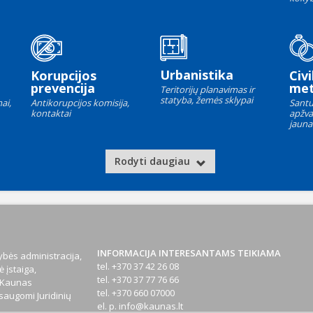
Urbanistika
Korupcijos
Civi
prevencija
met
Teritorijų planavimas ir
statyba, žemės sklypai
ai,
Antikorupcijos komisija,
Santu
kontaktai
apžva
jauna
Rodyti daugiau
INFORMACIJA INTERESANTAMS TEIKIAMA
bės administracija,
tel. +370 37 42 26 08
 įstaiga,
tel. +370 37 77 76 66
1 Kaunas
tel. +370 660 07000
augomi Juridinių
el. p.
info@kaunas.lt