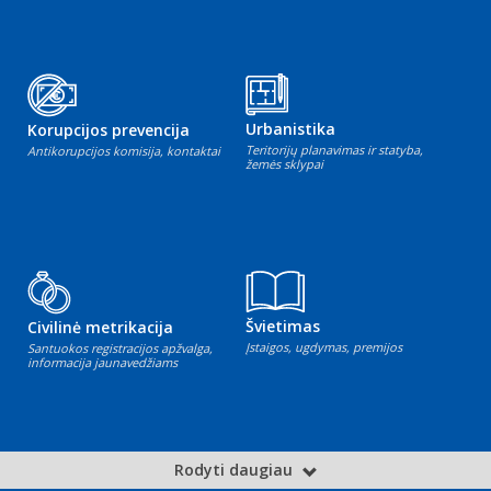
Urbanistika
Korupcijos prevencija
Teritorijų planavimas ir statyba,
Antikorupcijos komisija, kontaktai
žemės sklypai
Švietimas
Civilinė metrikacija
Įstaigos, ugdymas, premijos
Santuokos registracijos apžvalga,
informacija jaunavedžiams
Rodyti daugiau