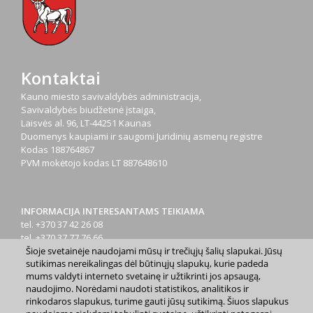
Kontaktai
Kauno miesto savivaldybės administracija,
Savivaldybės biudžetinė įstaiga,
Laisvės al. 96, LT-44251 Kaunas
Duomenys kaupiami ir saugomi Juridinių asmenų registre
Kodas
188764867
PVM mokėtojo kodas
LT 887648610
INFORMACIJA INTERESANTAMS TEIKIAMA
tel. +370 37 42 26 08
tel. +370 37 77 76 66
Šioje svetainėje naudojami mūsų ir trečiųjų šalių slapukai. Jūsų
tel. +370 660 07000
sutikimas nereikalingas dėl būtinųjų slapukų, kurie padeda
el. p.
info@kaunas.lt
mums valdyti interneto svetainę ir užtikrinti jos apsaugą,
naudojimo. Norėdami naudoti statistikos, analitikos ir
rinkodaros slapukus, turime gauti jūsų sutikimą. Šiuos slapukus