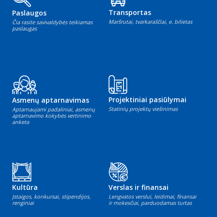
Transportas
Paslaugos
Maršrutai, tvarkaraščiai, e. bilietas
Čia rasite savivaldybės teikiamas
paslaugas
Projektiniai pasiūlymai
Asmenų aptarnavimas
Statinių projektų viešinimas
Aptarnaujami padaliniai, asmenų
aptarnavimo kokybės vertinimo
anketa
Kultūra
Verslas ir finansai
Įstaigos, konkursai, stipendijos,
Lengvatos verslui, leidimai, finansai
renginiai
ir mokesčiai, parduodamas turtas