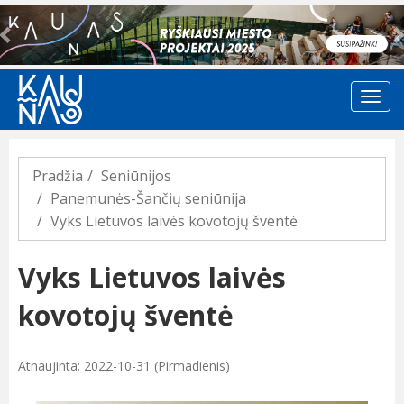
Previous
Pradžia
Seniūnijos
Panemunės-Šančių seniūnija
Vyks Lietuvos laivės kovotojų šventė
Vyks Lietuvos laivės
kovotojų šventė
Atnaujinta: 2022-10-31 (Pirmadienis)