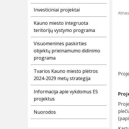
Investiciniai projektai
Atnau
Kauno miesto integruota
teritorijų vystymo programa
Visuomeninės paskirties
objektų prieinamumo didinimo
programa
Tvarios Kauno miesto plėtros
Proje
2024-2029 metų strategija
Informacija apie vykdomus ES
Proj
projektus
Proje
pleč
Nuorodos
(papi
Kart