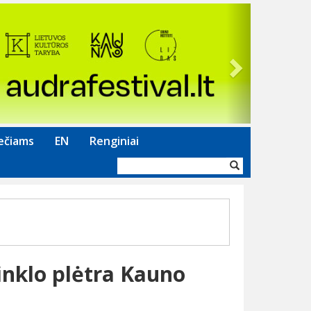
Next
ečiams
EN
Renginiai
Paieškos
forma
inklo plėtra Kauno