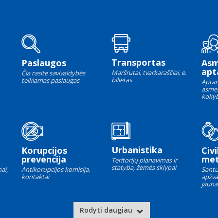
Transportas
Paslaugos
As
apt
Maršrutai, tvarkaraščiai, e.
Čia rasite savivaldybės
bilietas
teikiamas paslaugas
Aptar
asme
kokyb
Urbanistika
Korupcijos
Civi
prevencija
met
Teritorijų planavimas ir
statyba, žemės sklypai
ai,
Antikorupcijos komisija,
Santu
kontaktai
apžva
jauna
Rodyti daugiau