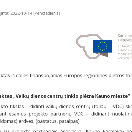
jinta: 2022-10-14 (Penktadienis)
ktas iš dalies finansuojamas Europos regioninės plėtros fo
ektas „Vaikų dienos centrų tinklo plėtra Kauno mieste“
kto tikslas – didinti vaikų dienos centrų (toliau – VDC) s
iant esamus projekto partnerių VDC – didinant nuolatini
ldomas) erdves, (pastatus, patalpas).
u su projekto partneriais Asociacija „Kauno karmelitų b