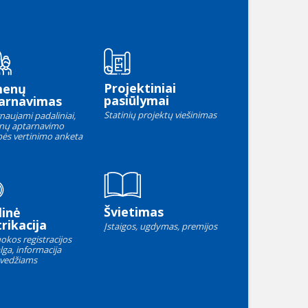
Projektiniai
menų
pasiūlymai
arnavimas
Statinių projektų viešinimas
naujami padaliniai,
nų aptarnavimo
ės vertinimo anketa
Švietimas
linė
rikacija
Įstaigos, ugdymas, premijos
okos registracijos
lga, informacija
vedžiams