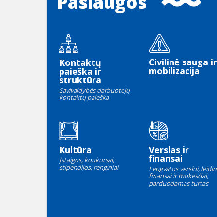
Paslaugos
Civilinė sauga ir
Kontaktų
mobilizacija
paieška ir
struktūra
Savivaldybės darbuotojų
kontaktų paieška
Kultūra
Verslas ir
finansai
Įstaigos, konkursai,
stipendijos, renginiai
Lengvatos verslui, leidim
finansai ir mokesčiai,
parduodamas turtas