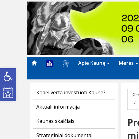
Previous
Apie Kauną
Meras
Open toolbar
Kultūros renginiai
Kodėl verta investuoti Kaune?
Pr
Aktuali informacija
Pr
Kaunas skaičiais
mi
Strateginiai dokumentai