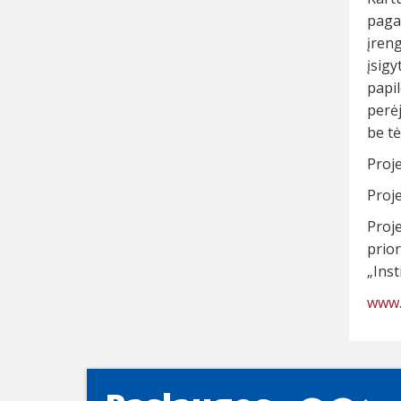
paga
įren
įsigy
papi
perė
be tė
Proj
Proje
Proj
prio
„Inst
www.e