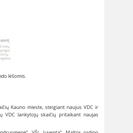
ndo lėšomis.
kaičių Kauno mieste, steigiant naujus VDC ir
ų VDC lankytojų skaičių pritaikant naujas
endruomenė“, VŠĮ „Juventa“, Maltos ordino