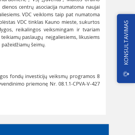
ų dienos centrų asociacija numatoma naujai
įgaliesiems. VDC veikloms taip pat numatoma
išplėstas VDC tinklas Kauno mieste, sukurtos
KONSULTAVIMAS
ygos, reikalingos veiksmingam ir tvariam
 teikiamų paslaugų neįgaliesiems, likusiems
ai pažeidžiamų šeimų.
gos fondų investicijų veiksmų programos 8
įgyvendinimo priemonę Nr. 08.1.1-CPVA-V-427