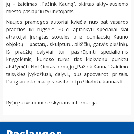
jų – žaidimas „Pažink Kauną“, skirtas aktyviausiems
miesto paslapčių tyrinėtojams.
Naujos pramogos autoriai kviečia nuo pat vasaros
pradžios iki rugsėjo 30 d. aplankyti specialiai šiai
atrakcijai įrengtas stoteles prie įdomiausių Kauno
objektų – pastatų, skulptūrų, aikščių, gatvės piešinių.
Iš pradžių dalyviai turi pasirūpinti specialiomis
knygelėmis, kuriose turės ties kiekvienu punktu
atsižymėti. Net šimtas pirmųjų „Pažink Kauną“ žaidimo
taisykles įvykdžiusių dalyvių bus apdovanoti prizais.
Daugiau informacijos rasite: http://likebike.kaunas.lt
Ryšių su visuomene skyriaus informacija
Paslaugos