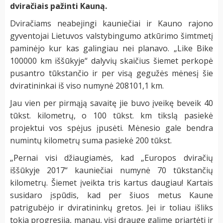
dviračiais pažinti Kauną.
Dviračiams neabejingi kauniečiai ir Kauno rajono
gyventojai Lietuvos valstybingumo atkūrimo šimtmetį
paminėjo kur kas galingiau nei planavo. „Like Bike
100000 km iššūkyje“ dalyvių skaičius šiemet perkopė
pusantro tūkstančio ir per visą gegužės mėnesį šie
dviratininkai iš viso numynė 208101,1 km.
Jau vien per pirmąją savaitę jie buvo įveikę beveik 40
tūkst. kilometrų, o 100 tūkst. km tikslą pasiekė
projektui vos spėjus įpusėti. Mėnesio gale bendra
numintų kilometrų suma pasiekė 200 tūkst.
„Pernai visi džiaugiamės, kad „Europos dviračių
iššūkyje 2017“ kauniečiai numynė 70 tūkstančių
kilometrų. Šiemet įveikta tris kartus daugiau! Kartais
susidaro įspūdis, kad per šiuos metus Kaune
patrigubėjo ir dviratininkų gretos. Jei ir toliau išliks
tokia progresija, manau, visi drauge galime priartėti ir