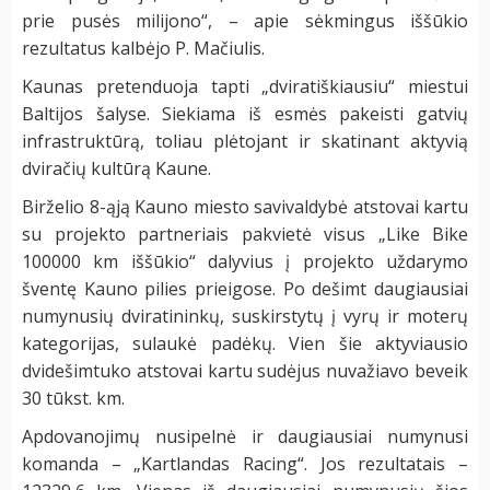
prie pusės milijono“, – apie sėkmingus iššūkio
rezultatus kalbėjo P. Mačiulis.
Kaunas pretenduoja tapti „dviratiškiausiu“ miestui
Baltijos šalyse. Siekiama iš esmės pakeisti gatvių
infrastruktūrą, toliau plėtojant ir skatinant aktyvią
dviračių kultūrą Kaune.
Birželio 8-ąją Kauno miesto savivaldybė atstovai kartu
su projekto partneriais pakvietė visus „Like Bike
100000 km iššūkio“ dalyvius į projekto uždarymo
šventę Kauno pilies prieigose. Po dešimt daugiausiai
numynusių dviratininkų, suskirstytų į vyrų ir moterų
kategorijas, sulaukė padėkų. Vien šie aktyviausio
dvidešimtuko atstovai kartu sudėjus nuvažiavo beveik
30 tūkst. km.
Apdovanojimų nusipelnė ir daugiausiai numynusi
komanda – „Kartlandas Racing“. Jos rezultatais –