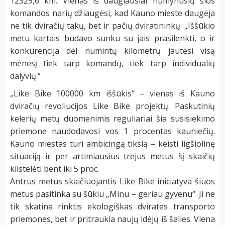
12329,6 km. Vienas iš daugiausiai numynusių šios
komandos narių džiaugėsi, kad Kauno mieste daugėja
ne tik dviračių takų, bet ir pačių dviratininkų: „Iššūkio
metu kartais būdavo sunku su jais prasilenkti, o ir
konkurencija dėl numintų kilometrų jautėsi visą
mėnesį tiek tarp komandų, tiek tarp individualių
dalyvių.“
„Like Bike 100000 km iššūkis“ – vienas iš Kauno
dviračių revoliucijos Like Bike projektų. Paskutinių
kelerių metų duomenimis reguliariai šia susisiekimo
priemone naudodavosi vos 1 procentas kauniečių.
Kauno miestas turi ambicingą tikslą – keisti ligšiolinę
situaciją ir per artimiausius trejus metus šį skaičių
kilstelėti bent iki 5 proc.
Antrus metus skaičiuojantis Like Bike iniciatyva šiuos
metus pasitinka su šūkiu „Minu – geriau gyvenu“. Ji ne
tik skatina rinktis ekologiškas dvirates transporto
priemones, bet ir pritraukia naujų idėjų iš šalies. Viena