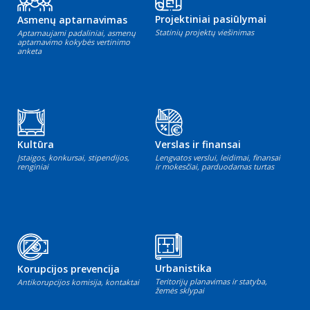
Projektiniai pasiūlymai
Asmenų aptarnavimas
Statinių projektų viešinimas
Aptarnaujami padaliniai, asmenų
aptarnavimo kokybės vertinimo
anketa
Kultūra
Verslas ir finansai
Įstaigos, konkursai, stipendijos,
Lengvatos verslui, leidimai, finansai
renginiai
ir mokesčiai, parduodamas turtas
Urbanistika
Korupcijos prevencija
Teritorijų planavimas ir statyba,
Antikorupcijos komisija, kontaktai
žemės sklypai