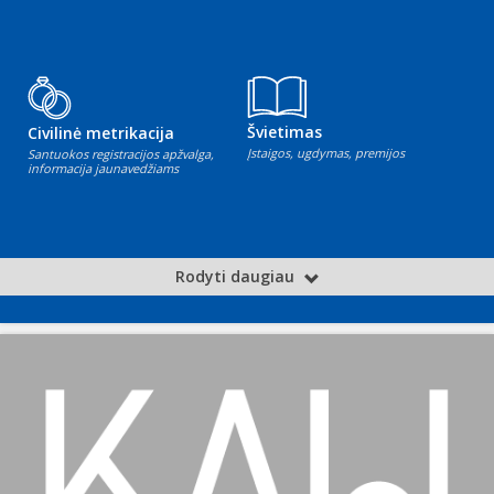
Švietimas
Civilinė metrikacija
Įstaigos, ugdymas, premijos
Santuokos registracijos apžvalga,
informacija jaunavedžiams
Rodyti daugiau