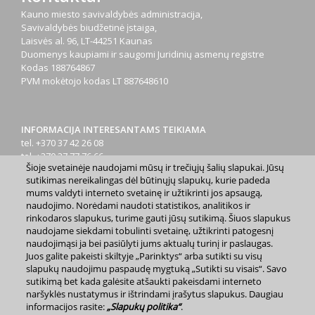
Kauno miesto savivaldybės administracija,
Savivaldybės biudžetinė įstaiga,
Laisvės al. 96, LT-44251 Kaunas
Duomenys kaupiami ir saugomi Juridinių asmenų registre
Kodas
188764867
PVM mokėtojo kodas
LT 887648610
INFORMACIJA INTERESANTAMS TEIKIAMA
tel. +370 37 42 26 08
tel. +370 37 77 76 66
Šioje svetainėje naudojami mūsų ir trečiųjų šalių slapukai. Jūsų
tel. +370 660 07000
sutikimas nereikalingas dėl būtinųjų slapukų, kurie padeda
el. p.
info@kaunas.lt
mums valdyti interneto svetainę ir užtikrinti jos apsaugą,
naudojimo. Norėdami naudoti statistikos, analitikos ir
rinkodaros slapukus, turime gauti jūsų sutikimą. Šiuos slapukus
naudojame siekdami tobulinti svetainę, užtikrinti patogesnį
naudojimąsi ja bei pasiūlyti jums aktualų turinį ir paslaugas.
Juos galite pakeisti skiltyje „Parinktys“ arba sutikti su visų
slapukų naudojimu paspaudę mygtuką „Sutikti su visais“. Savo
2023 m. Kauno miesto savivaldybė. Kopijuoti ir platinti
sutikimą bet kada galėsite atšaukti pakeisdami interneto
www.kaunas.lt skelbiamą informaciją be autorių sutikimo draudžiama.
|
Svetainės žemėlapis »
naršyklės nustatymus ir ištrindami įrašytus slapukus. Daugiau
informacijos rasite:
„Slapukų politika“
.