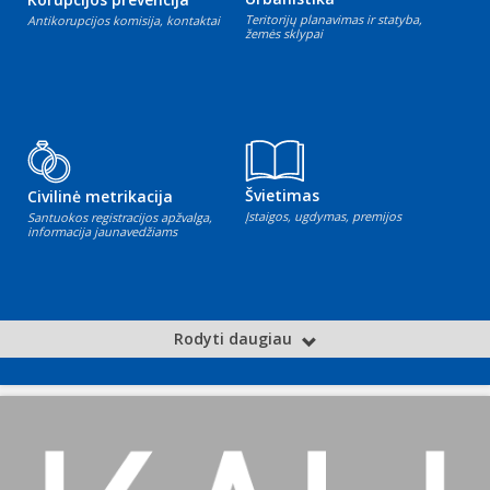
Teritorijų planavimas ir statyba,
Antikorupcijos komisija, kontaktai
žemės sklypai
Švietimas
Civilinė metrikacija
Įstaigos, ugdymas, premijos
Santuokos registracijos apžvalga,
informacija jaunavedžiams
Rodyti daugiau