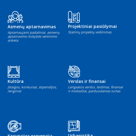
Projektiniai pasiūlymai
Asmenų aptarnavimas
Statinių projektų viešinimas
Aptarnaujami padaliniai, asmenų
aptarnavimo kokybės vertinimo
anketa
Kultūra
Verslas ir finansai
Įstaigos, konkursai, stipendijos,
Lengvatos verslui, leidimai, finansai
renginiai
ir mokesčiai, parduodamas turtas
Urbanistika
Korupcijos prevencija