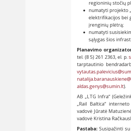
regioninių stočių pl
numatyti projekto „R
elektrifikacijos bei
įrenginių plėtrą;
numatyti susisiekim
sąlygas šios infrast
Planavimo organizator
tel. (8 5) 261 2363, el. p.
tarptautinio bendradarb
vytautas.palevicius@sumi
natalija.baranauskiene@
aldas.genys@sumin.lt
).
AB „LTG Infra“ (Geležinke
„Rail Baltica“ internet
vadovė Jūratė Matuzienė (
vadovė Kristina Račkauska
Pastaba:
Susipažinti su