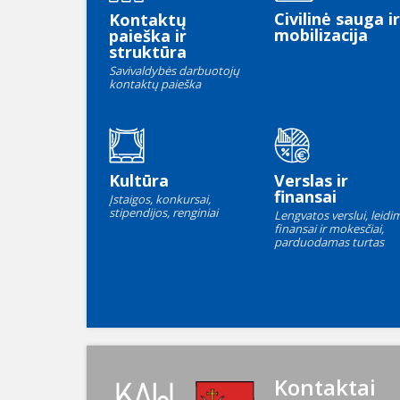
Civilinė sauga ir
Kontaktų
mobilizacija
paieška ir
struktūra
Savivaldybės darbuotojų
kontaktų paieška
Kultūra
Verslas ir
finansai
Įstaigos, konkursai,
stipendijos, renginiai
Lengvatos verslui, leidim
finansai ir mokesčiai,
parduodamas turtas
Kontaktai