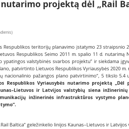
nutarimo projektą dėl „Rail Ba
dienis)
Respublikos teritorijų planavimo įstatymo 23 straipsnio 2 
 Lietuvos Respublikos Seimo 2011 m. spalio 11 d. nutarimą N
imo ypatingos valstybinės svarbos projektu” ir siekdama įg
ano, patvirtinto Lietuvos Respublikos Vyriausybės 2020 m. 
 nacionalinio pažangos plano patvirtinimo“, 5 tikslo 5.4 
s Respublikos Vyriausybės nutarimo projektą „Dėl p
aunas–Lietuvos ir Latvijos valstybių siena inžinerini
munikacijų inžinerinės infrastruktūros vystymo pla
atymo“.
ail Baltica“ geležinkelio linijos Kaunas–Lietuvos ir Latvijos 