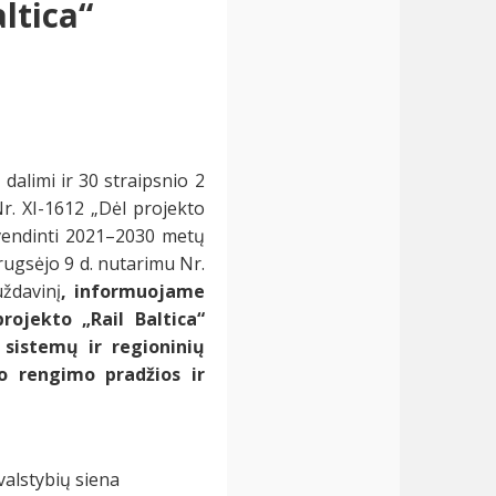
ltica“
dalimi ir 30 straipsnio 2
r. XI-1612 „Dėl projekto
yvendinti 2021–2030 metų
rugsėjo 9 d. nutarimu Nr.
uždavinį
, informuojame
rojekto „Rail Baltica“
ų sistemų ir regioninių
no rengimo pradžios ir
valstybių siena