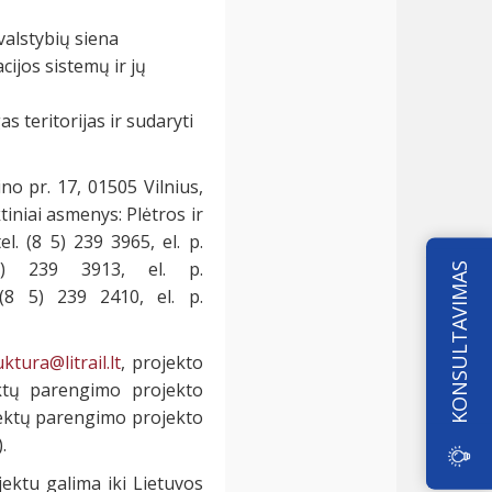
valstybių siena
cijos sistemų ir jų
s teritorijas ir sudaryti
no pr. 17, 01505 Vilnius,
tiniai asmenys: Plėtros ir
. (8 5) 239 3965, el. p.
 5) 239 3913, el. p.
KONSULTAVIMAS
 (8 5) 239 2410, el. p.
ktura@litrail.lt
, projekto
ektų parengimo projekto
jektų parengimo projekto
).
ektu galima iki Lietuvos