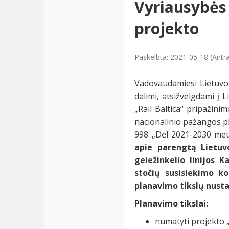
Vyriausybės 
projekto
Paskelbta: 2021-05-18 (Antra
Vadovaudamiesi Lietuvos 
dalimi, atsižvelgdami į
„Rail Baltica“ pripažin
nacionalinio pažangos pl
998 „Dėl 2021-2030 metų
apie parengtą Lietuvo
geležinkelio linijos K
stočių susisiekimo ko
planavimo tikslų nust
Planavimo tikslai:
numatyti projekto „R