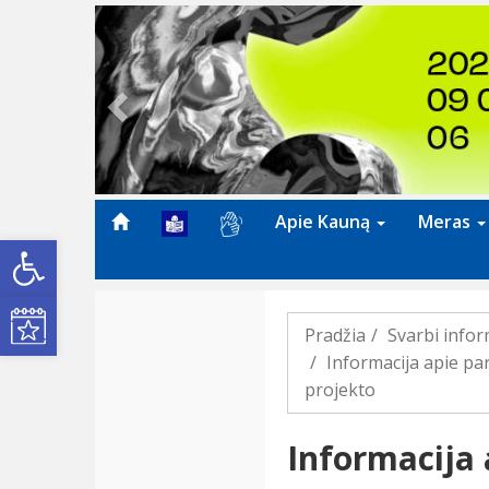
Previous
Apie Kauną
Meras
Open toolbar
Kultūros renginiai
Pradžia
Svarbi infor
Informacija apie pa
projekto
Informacija 