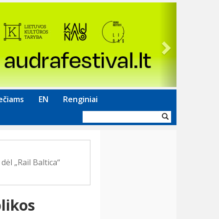
Next
ečiams
EN
Renginiai
Paieškos
forma
ėl „Rail Baltica“
likos