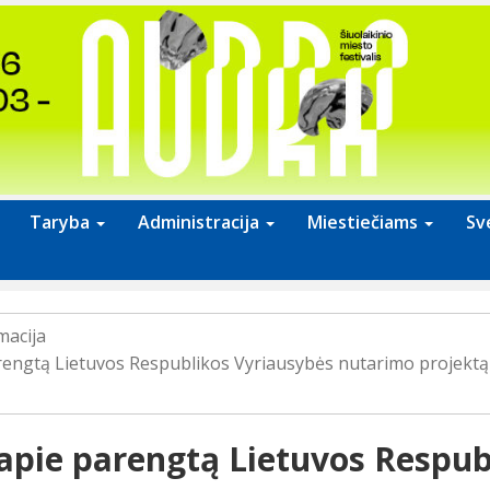
Taryba
Administracija
Miestiečiams
Sv
macija
rengtą Lietuvos Respublikos Vyriausybės nutarimo projektą d
apie parengtą Lietuvos Respub