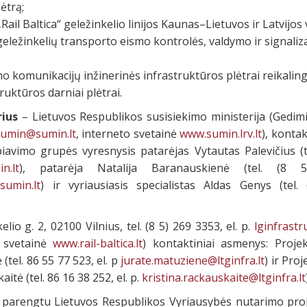
ėtrą;
ail Baltica“ geležinkelio linijos Kaunas–Lietuvos ir Latvijos 
 geležinkelių transporto eismo kontrolės, valdymo ir signaliza
o komunikacijų inžinerinės infrastruktūros plėtrai reikalinga
ruktūros darniai plėtrai.
ius
– Lietuvos Respublikos susisiekimo ministerija (Gedimi
sumin@sumin.lt
, interneto svetainė
www.sumin.lrv.lt
), kontak
iavimo grupės vyresnysis patarėjas Vytautas Palevičius (tel
n.lt
), patarėja Natalija Baranauskienė (tel. (8
sumin.lt
) ir vyriausiasis specialistas Aldas Genys (tel.
lio g. 2, 02100 Vilnius, tel. (8 5) 269 3353, el. p.
lginfrastru
o svetainė
www.rail-baltica.lt
) kontaktiniai asmenys: Proj
tel. 86 55 77 523, el. p
jurate.matuziene@ltginfra.lt
) ir Pro
itė (tel. 86 16 38 252, el. p.
kristina.rackauskaite@ltginfra.lt
 parengtu Lietuvos Respublikos Vyriausybės nutarimo proj