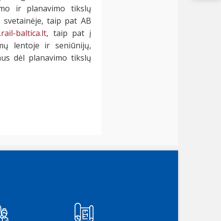
imo ir planavimo tikslų
 svetainėje, taip pat AB
ail-baltica.lt
, taip pat į
mų lentoje ir seniūnijų,
us dėl planavimo tikslų