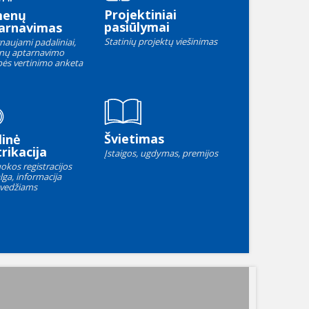
Projektiniai
menų
pasiūlymai
arnavimas
Statinių projektų viešinimas
naujami padaliniai,
nų aptarnavimo
ės vertinimo anketa
Švietimas
linė
rikacija
Įstaigos, ugdymas, premijos
okos registracijos
lga, informacija
vedžiams