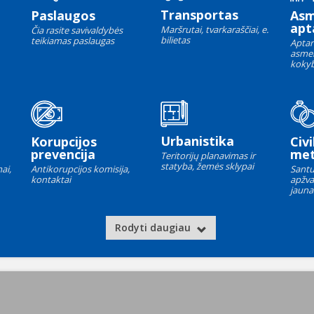
Transportas
Paslaugos
As
apt
Maršrutai, tvarkaraščiai, e.
Čia rasite savivaldybės
bilietas
teikiamas paslaugas
Aptar
asme
kokyb
Urbanistika
Korupcijos
Civi
prevencija
met
Teritorijų planavimas ir
statyba, žemės sklypai
ai,
Antikorupcijos komisija,
Santu
kontaktai
apžva
jauna
Rodyti daugiau