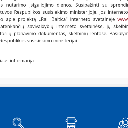
s nutarimo įsigaliojimo dienos. Susipažinti su sprend
uvos Respublikos susisiekimo ministerijoje, jos interneto
o apie projektą „Rail Baltica“ interneto svetainėje
www.r
atenkančių savivaldybių interneto svetainėse, jų skelbi
torijų planavimo dokumentas, skelbimų lentose. Pasiūlym
Respublikos susisiekimo ministerijai.
iaus informacija