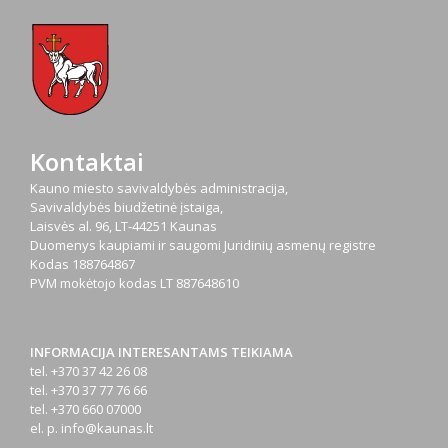
Kontaktai
Kauno miesto savivaldybės administracija,
Savivaldybės biudžetinė įstaiga,
Laisvės al. 96, LT-44251 Kaunas
Duomenys kaupiami ir saugomi Juridinių asmenų registre
Kodas
188764867
PVM mokėtojo kodas
LT 887648610
INFORMACIJA INTERESANTAMS TEIKIAMA
tel. +370 37 42 26 08
tel. +370 37 77 76 66
tel. +370 660 07000
el. p.
info@kaunas.lt