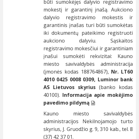
būti sumokėjęs dalyvio registravimo
mokestį ir garantinį įnašą. Aukciono
dalyvio registravimo mokestis ir
garantinis įnašas turi būti sumokėtas
iki dokumentų pateikimo registruoti
aukciono dalyviu. Sąskaitos
registravimo mokesčiui ir garantiniam
įnašui sumokėti rekvizitai: Kauno
miesto savivaldybės administracija
(įmonės kodas 188764867),
Nr. LT60
4010 0425 0008 0309, Luminor bank
AS Lietuvos skyrius
(banko kodas
40100).
Informacija apie mokėjimo
pavedimo pildymą
Kauno miesto savivaldybės
administracijos Nekilnojamojo turto
skyrius, J. Gruodžio g. 9, 310 kab., tel. 8
(37) 42 37 01.