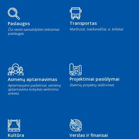
Transportas
Paslaugos
Maršrutai, tvarkaraščiai, e. bilietas
Čia rasite savivaldybės teikiamas
paslaugas
Projektiniai pasiūlymai
Asmenų aptarnavimas
Statinių projektų viešinimas
Aptarnaujami padaliniai, asmenų
aptarnavimo kokybės vertinimo
anketa
Kultūra
Verslas ir finansai