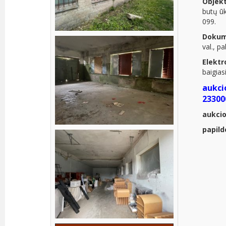
Objek
butų ū
099.
Dokum
val., p
Elektr
baigias
aukci
23300
aukcio
papil