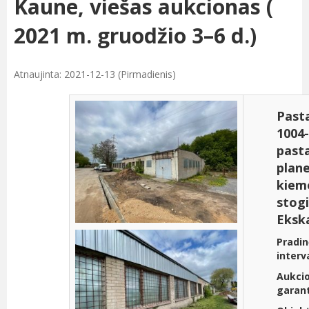
Kaune, viešas aukcionas (
2021 m. gruodžio 3–6 d.)
Atnaujinta: 2021-12-13 (Pirmadienis)
Past
1004
past
plane
kiem
stog
Ekska
Pradi
interv
Aukci
garant