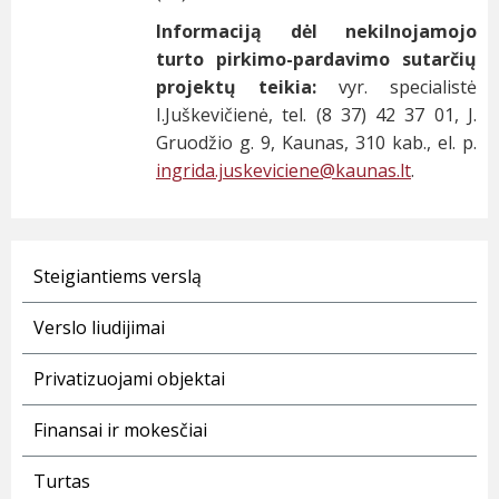
Informaciją dėl nekilnojamojo
turto pirkimo-pardavimo sutarčių
projektų teikia:
vyr. specialistė
I.Juškevičienė, tel. (8 37) 42 37 01, J.
Gruodžio g. 9, Kaunas, 310 kab., el. p.
ingrida.juskeviciene@
kaunas.lt
.
Steigiantiems verslą
Verslo liudijimai
Privatizuojami objektai
Finansai ir mokesčiai
Turtas