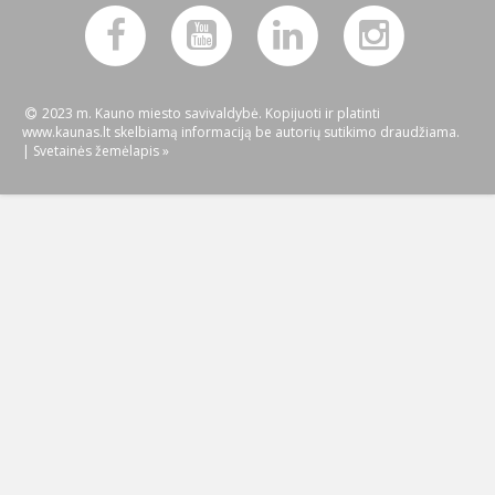
2023 m. Kauno miesto savivaldybė. Kopijuoti ir platinti
www.kaunas.lt skelbiamą informaciją be autorių sutikimo draudžiama.
|
Svetainės žemėlapis »