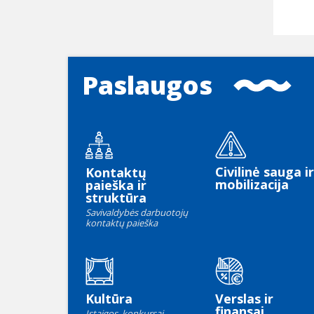
Paslaugos
Civilinė sauga ir
Kontaktų
mobilizacija
paieška ir
struktūra
Savivaldybės darbuotojų
kontaktų paieška
Kultūra
Verslas ir
finansai
Įstaigos, konkursai,