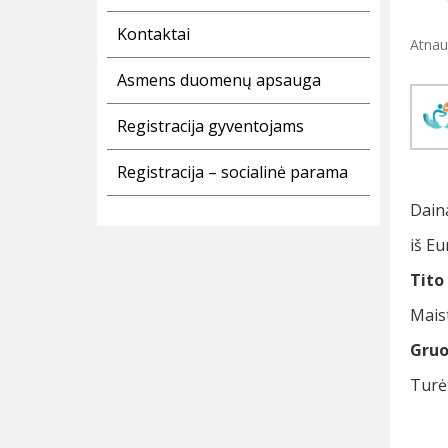
Kontaktai
Atnauj
Asmens duomenų apsauga
Registracija gyventojams
Registracija – socialinė parama
Daina
iš E
Tito
Mais
Gruod
Turė