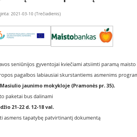
inta: 2021-03-10 (Trečiadienis)
vos seniūnijos gyventojai kviečiami atsiimti paramą maisto
uropos pagalbos labiausiai skurstantiems asmenims progra
 Masiulio jaunimo mokykloje (Pramonės pr. 35).
to paketai bus dalinami
žio 21-22 d. 12-18 val.
ti asmens tapatybę patvirtinantį dokumentą