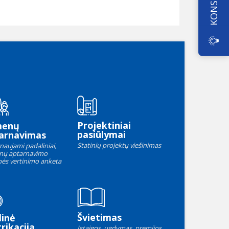
Projektiniai
menų
pasiūlymai
arnavimas
Statinių projektų viešinimas
naujami padaliniai,
nų aptarnavimo
ės vertinimo anketa
Švietimas
linė
rikacija
Įstaigos, ugdymas, premijos