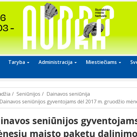
Taryba
Administracija
Miestiečiams
Sv
adžia
Seniūnijos
Dainavos seniūnija
Dainavos seniūnijos gyventojams dėl 2017 m. gruodžio mėn
inavos seniūnijos gyventojams
nesių maisto paketų dalinim