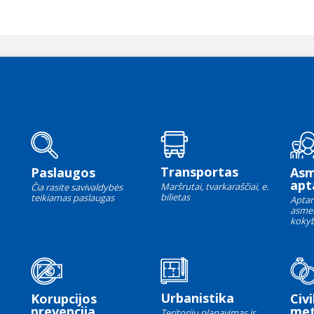
Transportas
Paslaugos
As
apt
Maršrutai, tvarkaraščiai, e.
Čia rasite savivaldybės
bilietas
teikiamas paslaugas
Aptar
asme
kokyb
Urbanistika
Korupcijos
Civi
prevencija
met
Teritorijų planavimas ir