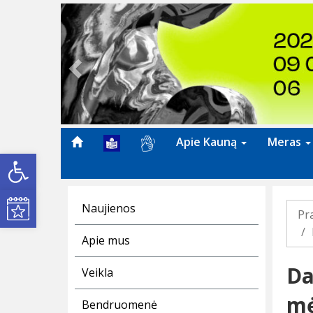
Previous
Apie Kauną
Meras
Open toolbar
Kultūros renginiai
Naujienos
Pr
Apie mus
Da
Veikla
mė
Bendruomenė