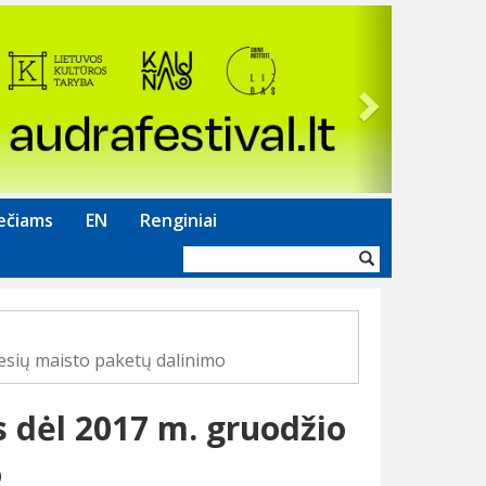
Next
ečiams
EN
Renginiai
Paieškos
forma
esių maisto paketų dalinimo
 dėl 2017 m. gruodžio
o