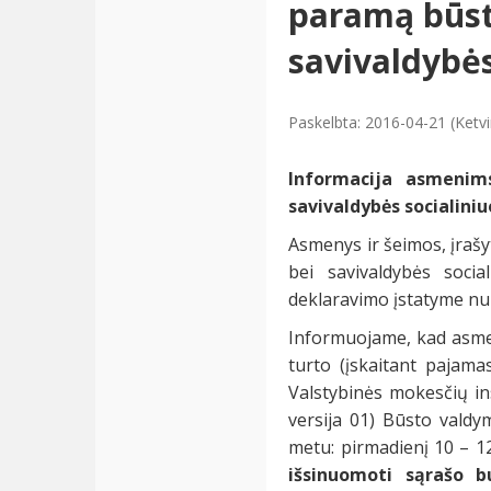
paramą būst
savivaldybės
Paskelbta: 2016-04-21 (Ketvi
Informacija asmenim
savivaldybės socialini
Asmenys ir šeimos, įrašy
bei savivaldybės soci
deklaravimo įstatyme num
Informuojame, kad asme
turto (įskaitant pajam
Valstybinės mokesčių in
versija 01) Būsto vald
metu: pirmadienį 10 – 12 
išsinuomoti sąrašo b