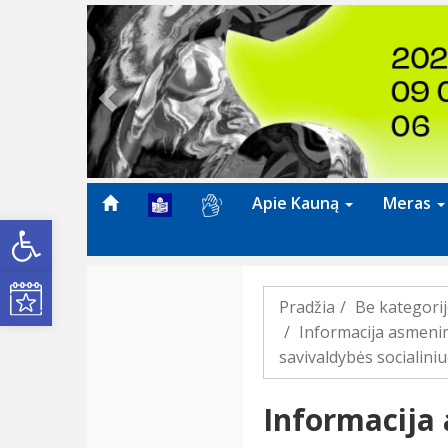
Previous
Apie Kauną
Meras
Open toolbar
Kultūros renginiai
Pradžia
Be kategori
Informacija asmeni
savivaldybės socialin
Informacija