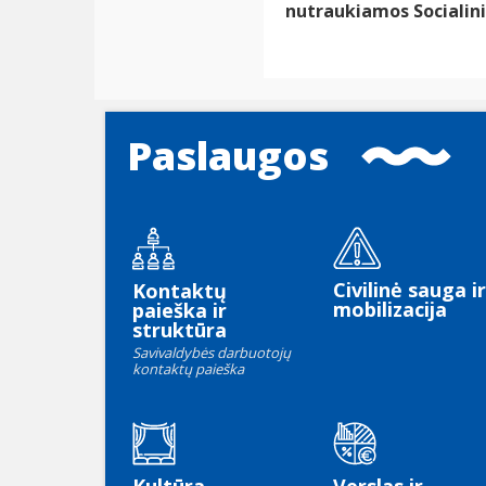
nutraukiamos Socialin
Paslaugos
Civilinė sauga ir
Kontaktų
mobilizacija
paieška ir
struktūra
Savivaldybės darbuotojų
kontaktų paieška