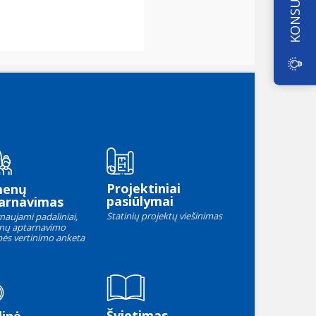
Projektiniai
menų
pasiūlymai
arnavimas
Statinių projektų viešinimas
naujami padaliniai,
nų aptarnavimo
ės vertinimo anketa
Švietimas