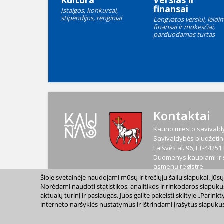
Kultūra
Verslas ir
finansai
Įstaigos, konkursai,
stipendijos, renginiai
Lengvatos verslui, leidim
finansai ir mokesčiai,
parduodamas turtas
Kontaktai
Kauno miesto savivaldy
Savivaldybės biudžetinė
Laisvės al. 96, LT-4425
Duomenys kaupiami ir s
asmenų registre
Kodas
188764867
Šioje svetainėje naudojami mūsų ir trečiųjų šalių slapukai. Jū
PVM mokėtojo kodas
L
Norėdami naudoti statistikos, analitikos ir rinkodaros slapuku
aktualų turinį ir paslaugas. Juos galite pakeisti skiltyje „Par
interneto naršyklės nustatymus ir ištrindami įrašytus slapukus
2023 m. Kauno miesto s