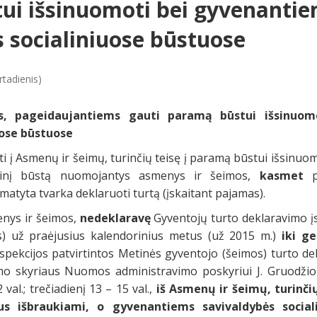
ui išsinuomoti bei gyvenanti
 socialiniuose būstuose
rtadienis)
s, pageidaujantiems gauti paramą būstui išsinuom
uose būstuose
ti į Asmenų ir šeimų, turinčių teisę į paramą būstui išsinu
alinį būstą nuomojantys asmenys ir šeimos,
kasmet
pr
atyta tvarka deklaruoti turtą (įskaitant pajamas).
nys ir šeimos,
nedeklaravę
Gyventojų turto deklaravimo į
as) už praėjusius kalendorinius metus (už 2015 m.)
iki ge
spekcijos patvirtintos Metinės gyventojo (šeimos) turto de
ymo skyriaus Nuomos administravimo poskyriui J. Gruodžio
val.; trečiadienį 13 – 15 val.,
iš Asmenų ir šeimų, turinči
us išbraukiami, o gyvenantiems savivaldybės social