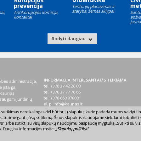
Korupcijos
Civi
prevencija
met
Teritorijų planavimas ir
statyba, žemės sklypai
ai,
Antikorupcijos komisija,
Santu
kontaktai
apžva
jauna
Rodyti daugiau
INFORMACIJA INTERESANTAMS TEIKIAMA
bės administracija,
tel. +370 37 42 26 08
 įstaiga,
tel. +370 37 77 76 66
1 Kaunas
tel. +370 660 07000
augomi Juridinių
el. p.
info@kaunas.lt
sų sutikimas nereikalingas dėl būtinųjų slapukų, kurie padeda mums valdyti in
T 887648610
s, turime gauti jūsų sutikimą. Šiuos slapukus naudojame siekdami tobulinti sv
inktys“ arba sutikti su visų slapukų naudojimu paspaudę mygtuką „Sutikti su vi
. Daugiau informacijos rasite:
„Slapukų politika“
.
avivaldybė. Kopijuoti ir platinti www.kaunas.lt skelbiamą informaciją be autor