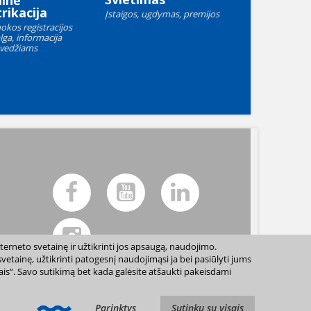
linė
rikacija
Įstaigos, ugdymas, premijos
okos registracijos
lga, informacija
vedžiams
terneto svetainę ir užtikrinti jos apsaugą, naudojimo.
etainę, užtikrinti patogesnį naudojimąsi ja bei pasiūlyti jums
sais“. Savo sutikimą bet kada galėsite atšaukti pakeisdami
ių sutikimo draudžiama. |
Svetainės žemėlapis »
Parinktys
Sutinku su visais