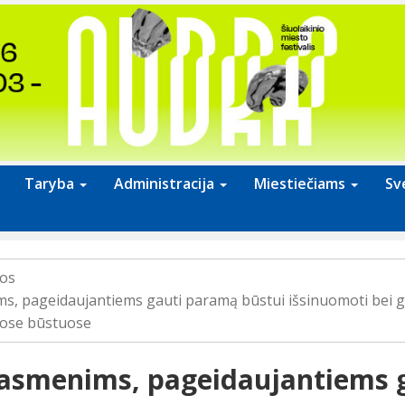
Taryba
Administracija
Miestiečiams
Sv
jos
ms, pageidaujantiems gauti paramą būstui išsinuomoti bei 
iuose būstuose
 asmenims, pageidaujantiems 