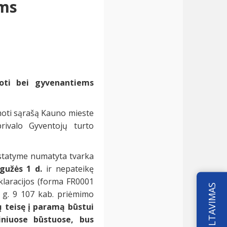
ems
oti bei gyvenantiems
omoti sąrašą Kauno mieste
ivalo Gyventojų turto
statyme numatyta tvarka
gužės 1 d.
ir nepateikę
klaracijos (forma FR0001
KONSULTAVIMAS
 g. 9 107 kab. priėmimo
ų teisę į paramą būstui
iniuose būstuose, bus