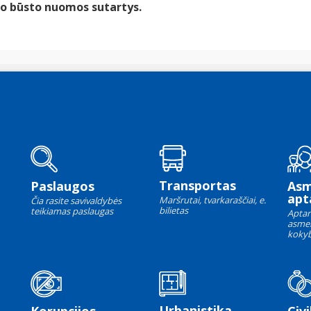
io būsto nuomos sutartys.
Transportas
Paslaugos
As
apt
Maršrutai, tvarkaraščiai, e.
Čia rasite savivaldybės
bilietas
teikiamas paslaugas
Aptar
asme
kokyb
Urbanistika