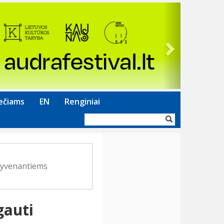
Next
ečiams
EN
Renginiai
Paieškos
forma
gyvenantiems
gauti