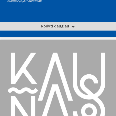
informacija jaunavedžiams
Rodyti daugiau