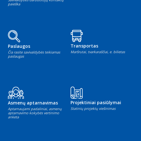
paieška
Transportas
Paslaugos
Maršrutai, tvarkaraščiai, e. bilietas
Čia rasite savivaldybės teikiamas
paslaugas
Projektiniai pasiūlymai
Asmenų aptarnavimas
Statinių projektų viešinimas
Aptarnaujami padaliniai, asmenų
aptarnavimo kokybės vertinimo
anketa