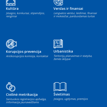
Kultūra
Verslas ir finansai
Įstaigos, konkursai, stipendijos,
Lengvatos verslui, leidimai, finansai
renginiai
ir mokesčiai, parduodamas turtas
Urbanistika
Korupcijos prevencija
Teritorijų planavimas ir statyba,
Antikorupcijos komisija, kontaktai
žemės sklypai
Švietimas
Civilinė metrikacija
Įstaigos, ugdymas, premijos
Santuokos registracijos apžvalga,
informacija jaunavedžiams