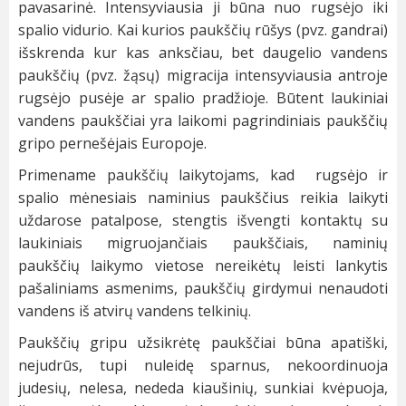
pavasarinė. Intensyviausia ji būna nuo rugsėjo iki
spalio vidurio. Kai kurios paukščių rūšys (pvz. gandrai)
išskrenda kur kas anksčiau, bet daugelio vandens
paukščių (pvz. žąsų) migracija intensyviausia antroje
rugsėjo pusėje ar spalio pradžioje. Būtent laukiniai
vandens paukščiai yra laikomi pagrindiniais paukščių
gripo pernešėjais Europoje.
Primename paukščių laikytojams, kad rugsėjo ir
spalio mėnesiais naminius paukščius reikia laikyti
uždarose patalpose, stengtis išvengti kontaktų su
laukiniais migruojančiais paukščiais, naminių
paukščių laikymo vietose nereikėtų leisti lankytis
pašaliniams asmenims, paukščių girdymui nenaudoti
vandens iš atvirų vandens telkinių.
Paukščių gripu užsikrėtę paukščiai būna apatiški,
nejudrūs, tupi nuleidę sparnus, nekoordinuoja
judesių, nelesa, nededa kiaušinių, sunkiai kvėpuoja,