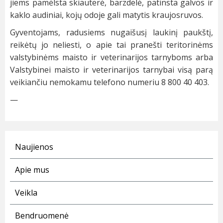
jiems pamėlsta skiauterė, barzdelė, patinsta galvos ir
kaklo audiniai, kojų odoje gali matytis kraujosruvos.
Gyventojams, radusiems nugaišusį laukinį paukštį,
reikėtų jo neliesti, o apie tai pranešti teritorinėms
valstybinėms maisto ir veterinarijos tarnyboms arba
Valstybinei maisto ir veterinarijos tarnybai visą parą
veikiančiu nemokamu telefono numeriu 8 800 40 403.
—
Naujienos
Apie mus
Veikla
Bendruomenė