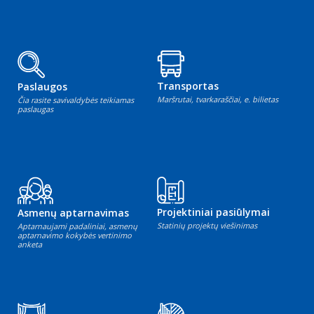
Transportas
Paslaugos
Maršrutai, tvarkaraščiai, e. bilietas
Čia rasite savivaldybės teikiamas
paslaugas
Projektiniai pasiūlymai
Asmenų aptarnavimas
Statinių projektų viešinimas
Aptarnaujami padaliniai, asmenų
aptarnavimo kokybės vertinimo
anketa