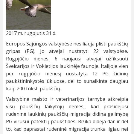
2017 m. rugpjūtis 31 d.
Europos Sąjungos valstybėse nesiliauja plisti paukščių
gripas (PG). Jo atvejai nustatyti 22 valstybėse.
Rugpjūčio mėnesį 6 naujausi atvejai užfiksuoti
Šveicarijos ir Vokietijos laukinėje faunoje. Italijoje vien
per rugpjūčio mėnesį nustatyta 12 PG židinių
paukštininkystės ūkiuose, dėl to sunaikinta daugiau
kaip 200 tūkst. paukščių.
Valstybinė maisto ir veterinarijos tarnyba atkreipia
visų paukščių laikytojų dėmesį, kad prasidėjusi
rudeninė laukinių paukščių migracija didina galimybę
PG virusui patekti į paukštides. Rizika didėja dar ir dėl
to, kad paprastai rudeninė migracija trunka ilgiau nei