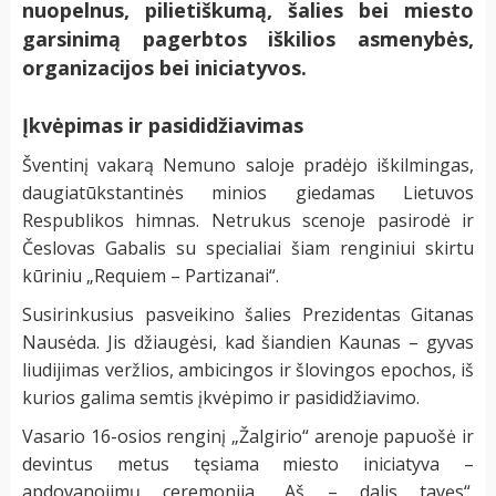
nuopelnus, pilietiškumą, šalies bei miesto
garsinimą pagerbtos iškilios asmenybės,
organizacijos bei iniciatyvos.
Įkvėpimas ir pasididžiavimas
Šventinį vakarą Nemuno saloje pradėjo iškilmingas,
daugiatūkstantinės minios giedamas Lietuvos
Respublikos himnas. Netrukus scenoje pasirodė ir
Česlovas Gabalis su specialiai šiam renginiui skirtu
kūriniu „Requiem – Partizanai“.
Susirinkusius pasveikino šalies Prezidentas Gitanas
Nausėda. Jis džiaugėsi, kad šiandien Kaunas – gyvas
liudijimas veržlios, ambicingos ir šlovingos epochos, iš
kurios galima semtis įkvėpimo ir pasididžiavimo.
Vasario 16-osios renginį „Žalgirio“ arenoje papuošė ir
devintus metus tęsiama miesto iniciatyva –
apdovanojimų ceremonija „Aš – dalis tavęs“.