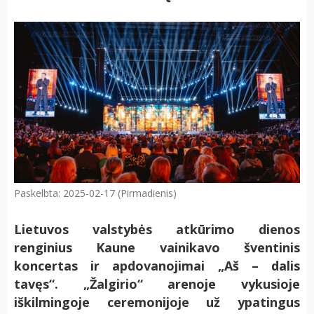
Paskelbta: 2025-02-17 (Pirmadienis)
Lietuvos valstybės atkūrimo dienos
renginius Kaune vainikavo šventinis
koncertas ir apdovanojimai „Aš – dalis
tavęs“. „Žalgirio“ arenoje vykusioje
iškilmingoje ceremonijoje už ypatingus