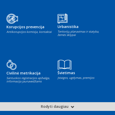
Urbanistika
Korupcijos prevencija
Teritorijų planavimas ir statyba,
Antikorupcijos komisija, kontaktai
žemės sklypai
Švietimas
Civilinė metrikacija
Įstaigos, ugdymas, premijos
Santuokos registracijos apžvalga,
informacija jaunavedžiams
Rodyti daugiau