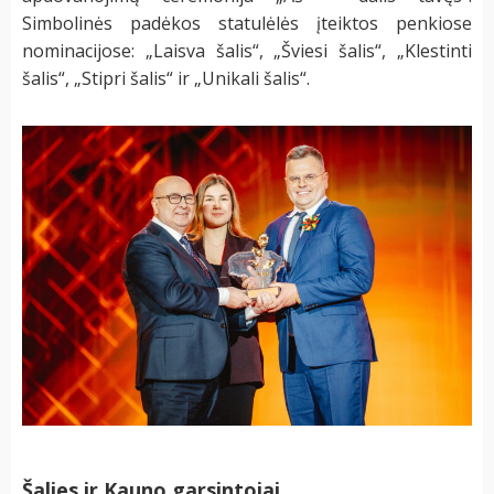
Simbolinės padėkos statulėlės įteiktos penkiose
nominacijose: „Laisva šalis“, „Šviesi šalis“, „Klestinti
šalis“, „Stipri šalis“ ir „Unikali šalis“.
Šalies ir Kauno garsintojai