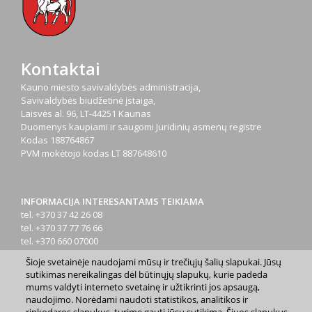
Kontaktai
Kauno miesto savivaldybės administracija,
Savivaldybės biudžetinė įstaiga,
Laisvės al. 96, LT-44251 Kaunas
Duomenys kaupiami ir saugomi Juridinių asmenų registre
Kodas
188764867
PVM mokėtojo kodas
LT 887648610
INFORMACIJA INTERESANTAMS TEIKIAMA
tel. +370 37 42 26 08
tel. +370 37 77 76 66
tel. +370 660 07000
el. p.
info@kaunas.lt
Šioje svetainėje naudojami mūsų ir trečiųjų šalių slapukai. Jūsų
sutikimas nereikalingas dėl būtinųjų slapukų, kurie padeda
mums valdyti interneto svetainę ir užtikrinti jos apsaugą,
naudojimo. Norėdami naudoti statistikos, analitikos ir