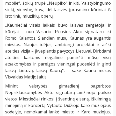
mobile“, šokių trupė „Neupiko“ ir kiti. Valstybingumo
siekį, vienybę, kovą dėl laisvės įprasmino kūriniai iš
istorinių miuziklų, operų.
„Kauniečiai visais laikais buvo laisvės sergėtojai ir
kūrėjai – nuo Vasario 16-osios Akto signatarų iki
Romo Kalantos. Šiandien mūsų Kaunas yra augantis
miestas. Naujos idėjos, ambicingi projektai ir aiški
ateities vizija – įkvepiantis pavyzdys Lietuvai. Dirbdami
ateities kartoms negalime pamiršti mūsų visų
atsakomybės ir pareigos vieningai puoselėti ir ginti
laisvą Lietuvą, laisvą Kauną“, – sakė Kauno meras
Visvaldas Matijošaitis.
Minint valstybės gimtadienį pagerbtos
Nepriklausomybės Akto signatarų amžinojo poilsio
vietos. Miestiečiai rinkosi į šventinę eiseną, iškilmingą
minėjimą ir koncertą Vytauto Didžiojo karo muziejaus
sodelyje, nemokamai lankė miesto ir Karo muziejus,