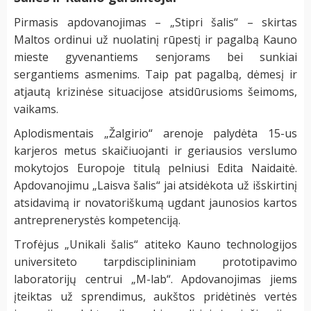
Pirmasis apdovanojimas – „Stipri šalis“ – skirtas
Maltos ordinui už nuolatinį rūpestį ir pagalbą Kauno
mieste gyvenantiems senjorams bei sunkiai
sergantiems asmenims. Taip pat pagalbą, dėmesį ir
atjautą krizinėse situacijose atsidūrusioms šeimoms,
vaikams.
Aplodismentais „Žalgirio“ arenoje palydėta 15-us
karjeros metus skaičiuojanti ir geriausios verslumo
mokytojos Europoje titulą pelniusi Edita Naidaitė.
Apdovanojimu „Laisva šalis“ jai atsidėkota už išskirtinį
atsidavimą ir novatoriškumą ugdant jaunosios kartos
antreprenerystės kompetenciją.
Trofėjus „Unikali šalis“ atiteko Kauno technologijos
universiteto tarpdisciplininiam prototipavimo
laboratorijų centrui „M-lab“. Apdovanojimas jiems
įteiktas už sprendimus, aukštos pridėtinės vertės