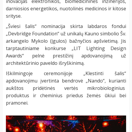
inovacijas elektronikos, biomedicininės inžinerijos,
darniosios energetikos, nuotolinės medicinos ir kitose
srityse.
„Šviesi šalis“ nominacija skirta labdaros fondui
„Devbridge Foundation“ už unikalų Kauno simbolio Šv.
arkangelo Mykolo (Įgulos) bažnyčios apšvietimą. Jis
tarptautiniame konkurse „LIT Lighting Design
Awards“ pelnė prestižinį apdovanojimą už
architektūrinio paveldo išryškinimą.
Iškilmingoje ceremonijoje „Klestinti šalis“
apdovanojimu įvertinta bendrovė „Nando“, kurianti
aukštos pridėtinės vertės mikrobiologinius
produktus ir cheminius priedus žemės ūkiui bei
pramonei.