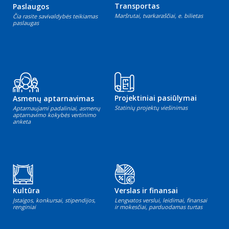
Transportas
Paslaugos
Maršrutai, tvarkaraščiai, e. bilietas
Čia rasite savivaldybės teikiamas
paslaugas
Projektiniai pasiūlymai
Asmenų aptarnavimas
Statinių projektų viešinimas
Aptarnaujami padaliniai, asmenų
aptarnavimo kokybės vertinimo
anketa
Kultūra
Verslas ir finansai
Įstaigos, konkursai, stipendijos,
Lengvatos verslui, leidimai, finansai
renginiai
ir mokesčiai, parduodamas turtas