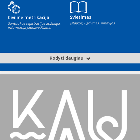
Švietimas
Civilinė metrikacija
Įstaigos, ugdymas, premijos
Santuokos registracijos apžvalga,
informacija jaunavedžiams
Rodyti daugiau