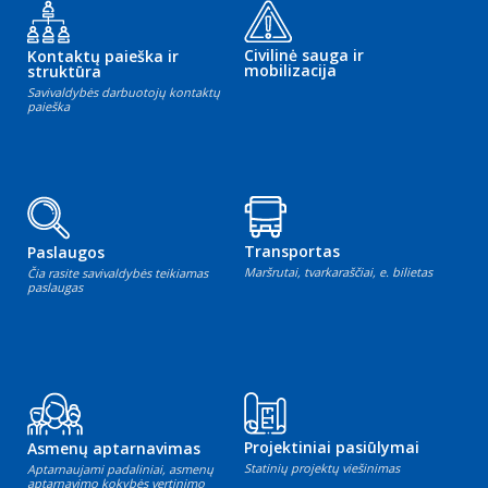
Civilinė sauga ir
Kontaktų paieška ir
mobilizacija
struktūra
Savivaldybės darbuotojų kontaktų
paieška
Transportas
Paslaugos
Maršrutai, tvarkaraščiai, e. bilietas
Čia rasite savivaldybės teikiamas
paslaugas
Projektiniai pasiūlymai
Asmenų aptarnavimas
Statinių projektų viešinimas
Aptarnaujami padaliniai, asmenų
aptarnavimo kokybės vertinimo