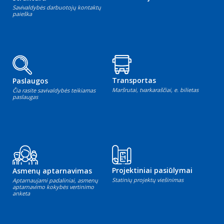
Savivaldybės darbuotojų kontaktų
paieška
Transportas
Paslaugos
Maršrutai, tvarkaraščiai, e. bilietas
Čia rasite savivaldybės teikiamas
paslaugas
Projektiniai pasiūlymai
Asmenų aptarnavimas
Statinių projektų viešinimas
Aptarnaujami padaliniai, asmenų
aptarnavimo kokybės vertinimo
anketa