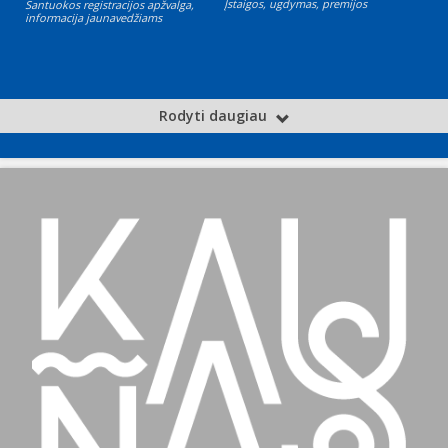
Įstaigos, ugdymas, premijos
Santuokos registracijos apžvalga,
informacija jaunavedžiams
Rodyti daugiau