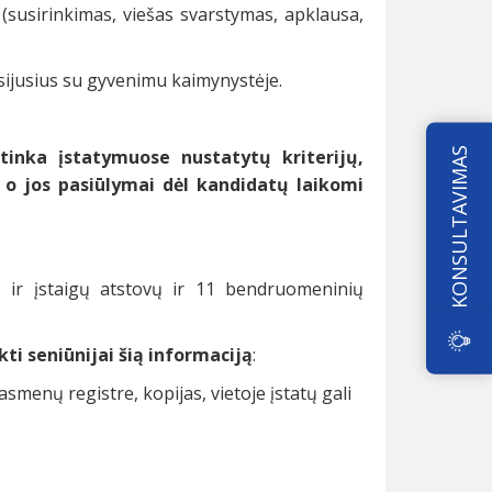
 (susirinkimas, viešas svarstymas, apklausa,
usijusius su gyvenimu kaimynystėje.
KONSULTAVIMAS
inka įstatymuose nustatytų kriterijų,
, o jos pasiūlymai dėl kandidatų laikomi
ų ir įstaigų atstovų ir 11 bendruomeninių
ti seniūnijai šią informaciją
:
 asmenų registre, kopijas, vietoje įstatų gali