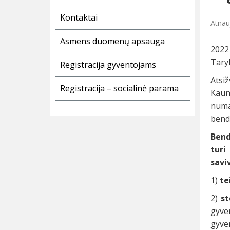
Kontaktai
Atnauj
Asmens duomenų apsauga
2022
Taryb
Registracija gyventojams
Atsiž
Registracija – socialinė parama
Kaun
numa
bend
Bend
turi
savi
1)
te
2)
st
gyven
gyven