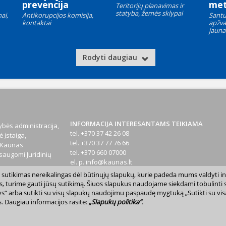
prevencija
met
Teritorijų planavimas ir
statyba, žemės sklypai
ai,
Antikorupcijos komisija,
Santu
kontaktai
apžva
jauna
Rodyti daugiau
INFORMACIJA INTERESANTAMS TEIKIAMA
bės administracija,
tel. +370 37 42 26 08
 įstaiga,
tel. +370 37 77 76 66
1 Kaunas
tel. +370 660 07000
augomi Juridinių
el. p.
info@kaunas.lt
sų sutikimas nereikalingas dėl būtinųjų slapukų, kurie padeda mums valdyti in
T 887648610
s, turime gauti jūsų sutikimą. Šiuos slapukus naudojame siekdami tobulinti sv
inktys“ arba sutikti su visų slapukų naudojimu paspaudę mygtuką „Sutikti su vi
. Daugiau informacijos rasite:
„Slapukų politika“
.
avivaldybė. Kopijuoti ir platinti www.kaunas.lt skelbiamą informaciją be autor