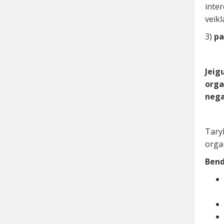
inter
veikl
3)
pa
Jeig
orga
nega
Tary
organ
Bend