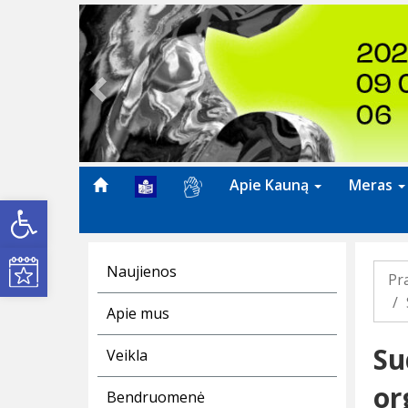
Previous
Apie Kauną
Meras
Open toolbar
Kultūros renginiai
Naujienos
Pr
Apie mus
Su
Veikla
or
Bendruomenė