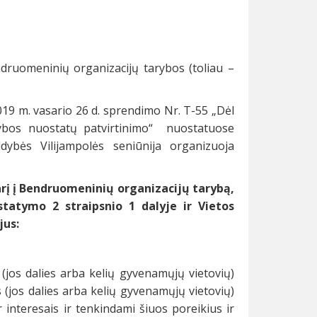
druomeninių organizacijų tarybos (toliau –
019 m. vasario 26 d. sprendimo Nr. T-55 „Dėl
ybos nuostatų patvirtinimo“ nuostatuose
ybės Vilijampolės seniūnija organizuoja
arį į Bendruomeninių organizacijų tarybą,
statymo 2 straipsnio 1 dalyje ir Vietos
jus:
os dalies arba kelių gyvenamųjų vietovių)
s (jos dalies arba kelių gyvenamųjų vietovių)
 interesais ir tenkindami šiuos poreikius ir