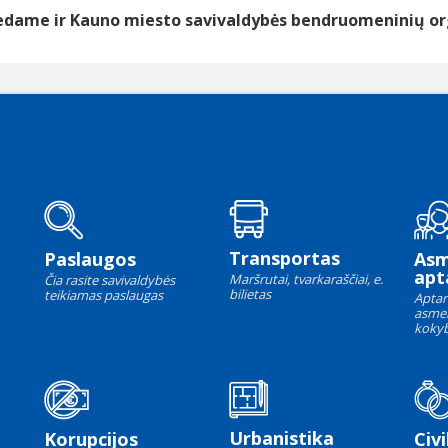
edame ir
Kauno miesto savivaldybės bendruomeninių or
Transportas
Paslaugos
As
apt
Maršrutai, tvarkaraščiai, e.
Čia rasite savivaldybės
bilietas
teikiamas paslaugas
Aptar
asme
kokyb
Urbanistika
Korupcijos
Civi