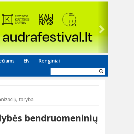
Next
ečiams
EN
Renginiai
Paieškos
forma
izacijų taryba
dybės bendruomeninių