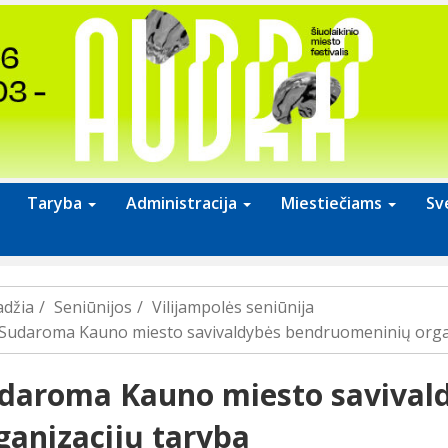
Taryba
Administracija
Miestiečiams
Sv
adžia
Seniūnijos
Vilijampolės seniūnija
Sudaroma Kauno miesto savivaldybės bendruomeninių organ
daroma Kauno miesto savival
ganizacijų taryba