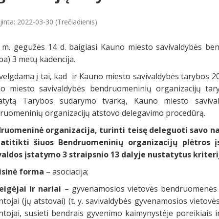
inta: 2022-03-30 (Trečiadienis)
 m. gegužės 14 d. baigiasi Kauno miesto savivaldybės ben
a) 3 metų kadencija.
velgdama į tai, kad ir Kauno miesto savivaldybės tarybos 2
o miesto savivaldybės bendruomeninių organizacijų tar
tytą Tarybos sudarymo tvarką, Kauno miesto savivald
ruomeninių organizacijų atstovo delegavimo procedūrą.
ruomeninė organizacija, turinti teisę deleguoti savo n
 atitikti šiuos Bendruomeninių organizacijų plėtros į
valdos įstatymo 3 straipsnio 13 dalyje nustatytus kriteri
isinė forma
– asociacija;
eigėjai ir nariai
– gyvenamosios vietovės bendruomenės (j
tojai (jų atstovai) (t. y. savivaldybės gyvenamosios vietovė
tojai, susieti bendrais gyvenimo kaimynystėje poreikiais ir