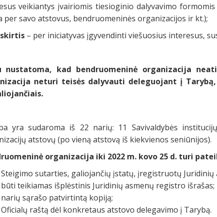
esus veikiantys įvairiomis tiesioginio dalyvavimo formomis
a per savo atstovus, bendruomeninės organizacijos ir kt.);
skirtis
– per iniciatyvas įgyvendinti viešuosius interesus, s
u nustatoma, kad bendruomeninė organizacija neatit
nizacija neturi teisės dalyvauti deleguojant į Tarybą
liojančiais.
ba yra sudaroma iš 22 narių: 11 Savivaldybės institucij
izacijų atstovų (po vieną atstovą iš kiekvienos seniūnijos).
ruomeninė organizacija iki 2022 m. kovo 25 d. turi pateik
Steigimo sutarties, galiojančių įstatų, įregistruotų Juridinių
būti teikiamas išplėstinis Juridinių asmenų registro išrašas;
narių sąrašo patvirtintą kopiją;
Oficialų raštą dėl konkretaus atstovo delegavimo į Tarybą.