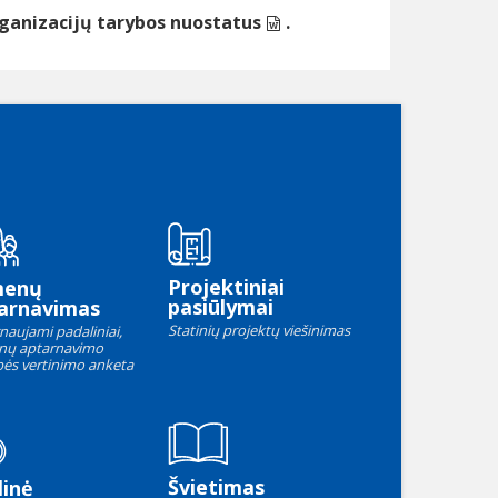
ganizacijų tarybos nuostatus
.
Projektiniai
menų
pasiūlymai
arnavimas
Statinių projektų viešinimas
naujami padaliniai,
nų aptarnavimo
ės vertinimo anketa
Švietimas
linė