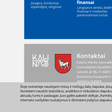
finansai
Įstaigos, konkursai,
stipendijos, renginiai
Lengvatos verslui, leidim
finansai ir mokesčiai,
parduodamas turtas
Kontaktai
Kauno miesto savivaldy
Savivaldybės biudžetinė
Laisvės al. 96, LT-4425
Duomenys kaupiami ir s
asmenų registre
Kodas
188764867
Šioje svetainėje naudojami mūsų ir trečiųjų šalių slapukai. Jū
PVM mokėtojo kodas
L
Norėdami naudoti statistikos, analitikos ir rinkodaros slapuku
aktualų turinį ir paslaugas. Juos galite pakeisti skiltyje „Par
interneto naršyklės nustatymus ir ištrindami įrašytus slapukus
2023 m. Kauno miesto s