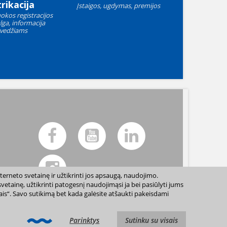
rikacija
Įstaigos, ugdymas, premijos
okos registracijos
lga, informacija
vedžiams
terneto svetainę ir užtikrinti jos apsaugą, naudojimo.
etainę, užtikrinti patogesnį naudojimąsi ja bei pasiūlyti jums
sais“. Savo sutikimą bet kada galėsite atšaukti pakeisdami
ių sutikimo draudžiama. |
Svetainės žemėlapis »
Parinktys
Sutinku su visais