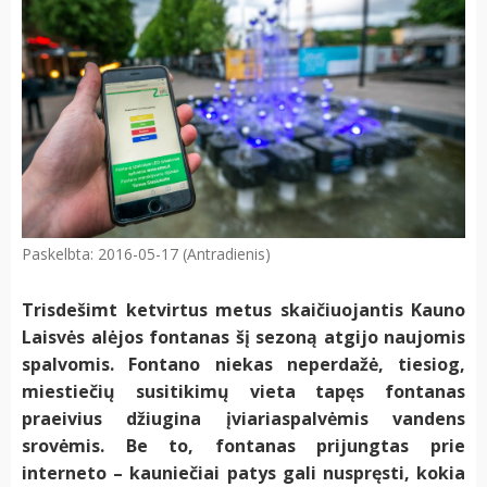
Paskelbta: 2016-05-17 (Antradienis)
Trisdešimt ketvirtus metus skaičiuojantis Kauno
Laisvės alėjos fontanas šį sezoną atgijo naujomis
spalvomis. Fontano niekas neperdažė, tiesiog,
miestiečių susitikimų vieta tapęs fontanas
praeivius džiugina įviariaspalvėmis vandens
srovėmis. Be to, fontanas prijungtas prie
interneto – kauniečiai patys gali nuspręsti, kokia