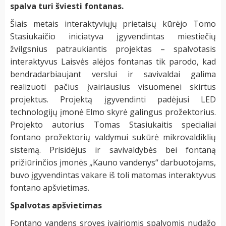
spalva turi šviesti fontanas.
Šiais metais interaktyviųjų prietaisų kūrėjo Tomo
Stasiukaičio iniciatyva įgyvendintas miestiečių
žvilgsnius patraukiantis projektas – spalvotasis
interaktyvus Laisvės alėjos fontanas tik parodo, kad
bendradarbiaujant verslui ir savivaldai galima
realizuoti pačius įvairiausius visuomenei skirtus
projektus. Projektą įgyvendinti padėjusi LED
technologijų įmonė Elmo skyrė galingus prožektorius.
Projekto autorius Tomas Stasiukaitis specialiai
fontano prožektorių valdymui sukūrė mikrovaldiklių
sistemą. Prisidėjus ir savivaldybės bei fontaną
prižiūrinčios įmonės „Kauno vandenys“ darbuotojams,
buvo įgyvendintas vakare iš toli matomas interaktyvus
fontano apšvietimas.
Spalvotas apšvietimas
Fontano vandens sroves įvairiomis spalvomis nudažo