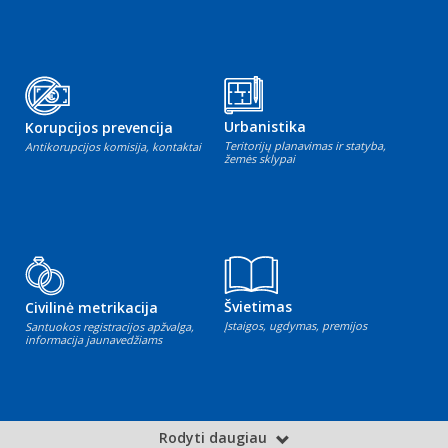
Urbanistika
Korupcijos prevencija
Teritorijų planavimas ir statyba,
Antikorupcijos komisija, kontaktai
žemės sklypai
Švietimas
Civilinė metrikacija
Įstaigos, ugdymas, premijos
Santuokos registracijos apžvalga,
informacija jaunavedžiams
Rodyti daugiau