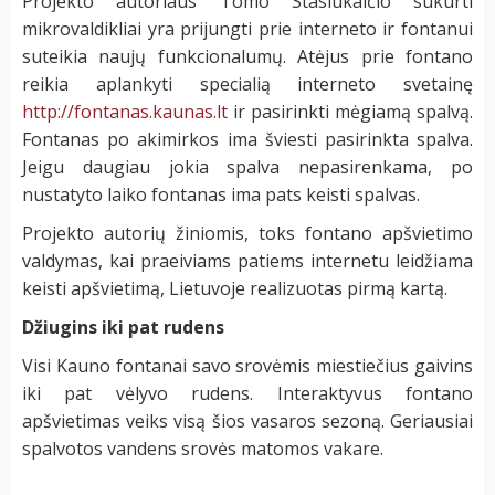
Projekto autoriaus Tomo Stasiukaičio sukurti
mikrovaldikliai yra prijungti prie interneto ir fontanui
suteikia naujų funkcionalumų. Atėjus prie fontano
reikia aplankyti specialią interneto svetainę
http://fontanas.kaunas.lt
ir pasirinkti mėgiamą spalvą.
Fontanas po akimirkos ima šviesti pasirinkta spalva.
Jeigu daugiau jokia spalva nepasirenkama, po
nustatyto laiko fontanas ima pats keisti spalvas.
Projekto autorių žiniomis, toks fontano apšvietimo
valdymas, kai praeiviams patiems internetu leidžiama
keisti apšvietimą, Lietuvoje realizuotas pirmą kartą.
Džiugins iki pat rudens
Visi Kauno fontanai savo srovėmis miestiečius gaivins
iki pat vėlyvo rudens. Interaktyvus fontano
apšvietimas veiks visą šios vasaros sezoną. Geriausiai
spalvotos vandens srovės matomos vakare.