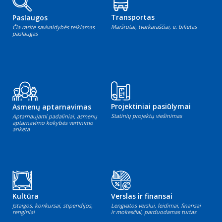
Transportas
Paslaugos
Maršrutai, tvarkaraščiai, e. bilietas
Čia rasite savivaldybės teikiamas
paslaugas
Projektiniai pasiūlymai
Asmenų aptarnavimas
Statinių projektų viešinimas
Aptarnaujami padaliniai, asmenų
aptarnavimo kokybės vertinimo
anketa
Kultūra
Verslas ir finansai
Įstaigos, konkursai, stipendijos,
Lengvatos verslui, leidimai, finansai
renginiai
ir mokesčiai, parduodamas turtas