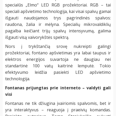
specialūs „Elmo“ LED RGB prožektoriai. RGB – tai
speciali apšvietimo technologija, kai visai spalvų gamai
išgauti naudojamos trys pagrindinės spalvos:
raudona, žalia ir mėlyna. Specialių mikrovaldiklių
pagalba keičiant trijų spalvų intensyvumą, galima
išgauti visą vaivorykštės spektrą.
Nors į trykštančią srovę nukreipti galingi
prožektoriai, fontano apšvietimas yra labai taupus ir
elektros energijos suvartoja ne daugiau nei
standartinė 100 vatų kaitrinė lemputė. Tokio
efektyvumo leidžia pasiekti LED apšvietimo
technologija.
Fontanas prijungtas prie interneto – valdyti gali
visi
Fontanas ne tik džiugina įvairiomis spalvomis, bet ir
yra interaktyvus – reaguoja į praeivių komandas.