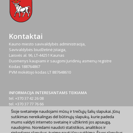
Kontaktai
Kauno miesto savivaldybės administracija,
Savivaldybės biudžetinė įstaiga,
Laisvės al. 96, LT-44251 Kaunas
Duomenys kaupiami ir saugomi Juridinių asmenų registre
Kodas
188764867
PVM mokėtojo kodas
LT 887648610
INFORMACIJA INTERESANTAMS TEIKIAMA
tel. +370 37 42 26 08
tel. +370 37 77 76 66
tel. +370 660 07000
Šioje svetainėje naudojami mūsų ir trečiųjų šalių slapukai. Jūsų
el. p.
info@kaunas.lt
sutikimas nereikalingas dėl būtinųjų slapukų, kurie padeda
mums valdyti interneto svetainę ir užtikrinti jos apsaugą,
naudojimo. Norėdami naudoti statistikos, analitikos ir
rinkodaros slapukus, turime gauti jūsų sutikimą. Šiuos slapukus