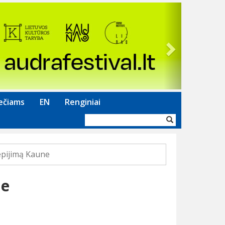
Next
ečiams
EN
Renginiai
Paieškos
forma
epijimą Kaune
ne