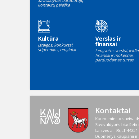
Savivaldybės darbuotojų
kontaktų paieška
Kultūra
Verslas ir
finansai
Įstaigos, konkursai,
stipendijos, renginiai
Lengvatos verslui, leidim
finansai ir mokesčiai,
parduodamas turtas
Kontaktai
Kauno miesto savivaldy
Savivaldybės biudžetinė
Laisvės al. 96, LT-4425
Duomenys kaupiami ir s