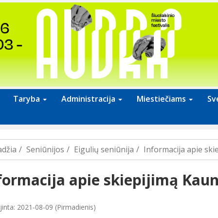
Taryba
Administracija
Miestiečiams
Sv
adžia
Seniūnijos
Eigulių seniūnija
Informacija apie ski
formacija apie skiepijimą Kau
jinta: 2021-08-09 (Pirmadienis)