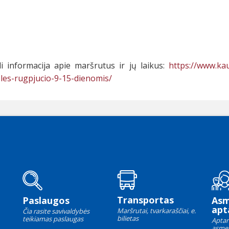
li informacija apie maršrutus ir jų laikus:
https://www.ka
eles-rugpjucio-9-15-dienomis/
Transportas
Paslaugos
As
apt
Maršrutai, tvarkaraščiai, e.
Čia rasite savivaldybės
bilietas
teikiamas paslaugas
Aptar
asme