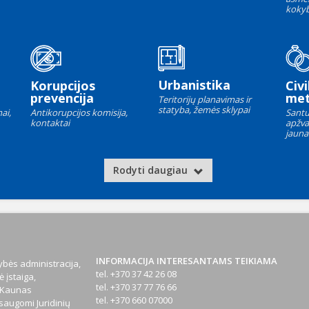
kokyb
Urbanistika
Korupcijos
Civi
prevencija
met
Teritorijų planavimas ir
statyba, žemės sklypai
ai,
Antikorupcijos komisija,
Santu
kontaktai
apžva
jauna
Rodyti daugiau
INFORMACIJA INTERESANTAMS TEIKIAMA
bės administracija,
tel. +370 37 42 26 08
 įstaiga,
tel. +370 37 77 76 66
1 Kaunas
tel. +370 660 07000
augomi Juridinių