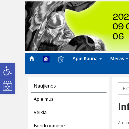
Previous
Apie Kauną
Meras
Open toolbar
Kultūros renginiai
Naujienos
Pr
Apie mus
In
Veikla
Atnau
Bendruomenė