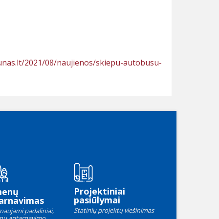
unas.lt/2021/08/naujienos/skiepu-autobusu-
Projektiniai
menų
pasiūlymai
arnavimas
Statinių projektų viešinimas
naujami padaliniai,
nų aptarnavimo