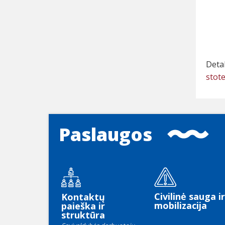
Deta
stot
Paslaugos
Civilinė sauga ir
Kontaktų
mobilizacija
paieška ir
struktūra