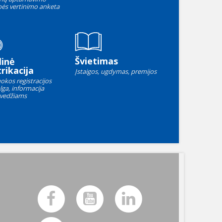
ės vertinimo anketa
Švietimas
linė
rikacija
Įstaigos, ugdymas, premijos
okos registracijos
lga, informacija
vedžiams