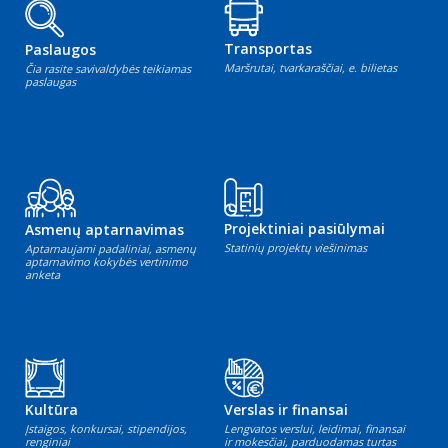
Transportas
Paslaugos
Maršrutai, tvarkaraščiai, e. bilietas
Čia rasite savivaldybės teikiamas
paslaugas
Projektiniai pasiūlymai
Asmenų aptarnavimas
Statinių projektų viešinimas
Aptarnaujami padaliniai, asmenų
aptarnavimo kokybės vertinimo
anketa
Kultūra
Verslas ir finansai
Įstaigos, konkursai, stipendijos,
Lengvatos verslui, leidimai, finansai
renginiai
ir mokesčiai, parduodamas turtas