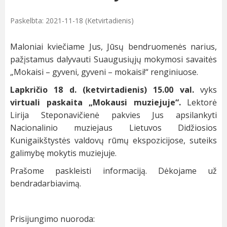
Paskelbta: 2021-11-18 (Ketvirtadienis)
Maloniai kviečiame Jus, Jūsų bendruomenės narius,
pažįstamus dalyvauti Suaugusiųjų mokymosi savaitės
„Mokaisi – gyveni, gyveni – mokaisi!“ renginiuose.
Lapkričio 18 d. (ketvirtadienis) 15.00 val.
vyks
virtuali paskaita „Mokausi muziejuje“.
Lektorė
Lirija Steponavičienė pakvies Jus apsilankyti
Nacionalinio muziejaus Lietuvos Didžiosios
Kunigaikštystės valdovų rūmų ekspozicijose, suteiks
galimybę mokytis muziejuje.
Prašome paskleisti informaciją. Dėkojame už
bendradarbiavimą.
Prisijungimo nuoroda: