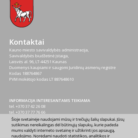
Kontaktai
Kauno miesto savivaldybės administracija,
Savivaldybės biudžetinė įstaiga,
Laisvės al. 96, LT-44251 Kaunas
Duomenys kaupiami ir saugomi Juridinių asmenų registre
Kodas
188764867
PVM mokėtojo kodas
LT 887648610
INFORMACIJA INTERESANTAMS TEIKIAMA
tel. +370 37 42 26 08
tel. +370 37 77 76 66
tel. +370 660 07000
Šioje svetainėje naudojami mūsų ir trečiųjų šalių slapukai. Jūsų
el. p.
info@kaunas.lt
sutikimas nereikalingas dėl būtinųjų slapukų, kurie padeda
mums valdyti interneto svetainę ir užtikrinti jos apsaugą,
naudojimo. Norėdami naudoti statistikos, analitikos ir