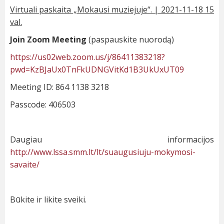
Virtuali paskaita „Mokausi muziejuje“. | 2021-11-18 15
val.
Join Zoom Meeting
(paspauskite nuorodą)
https://us02web.zoom.us/j/86411383218?
pwd=KzBJaUx0TnFkUDNGVitKd1B3UkUxUT09
Meeting ID: 864 1138 3218
Passcode: 406503
Daugiau informacijos
http://www.lssa.smm.lt/lt/suaugusiuju-mokymosi-
savaite/
Būkite ir likite sveiki.