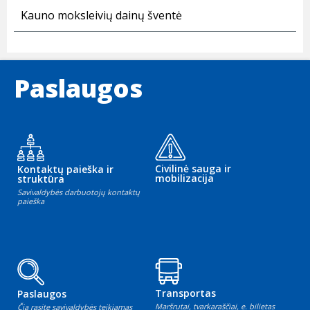
Kauno moksleivių dainų šventė
Paslaugos
Civilinė sauga ir
Kontaktų paieška ir
mobilizacija
struktūra
Savivaldybės darbuotojų kontaktų
paieška
Transportas
Paslaugos
Maršrutai, tvarkaraščiai, e. bilietas
Čia rasite savivaldybės teikiamas