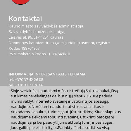
Kontaktai
Kauno miesto savivaldybės administracija,
Savivaldybės biudžetinė įstaiga,
Laisvės al. 96, LT-44251 Kaunas
Duomenys kaupiami ir saugomi Juridinių asmenų registre
Kodas
188764867
PVM mokėtojo kodas
LT 887648610
INFORMACIJA INTERESANTAMS TEIKIAMA
tel. +370 37 42 26 08
tel. +370 37 77 76 66
Šioje svetainėje naudojami mūsų ir trečiųjų šalių slapukai. Jūsų
tel. +370 660 07000
sutikimas nereikalingas dėl būtinųjų slapukų, kurie padeda
el. p.
info@kaunas.lt
mums valdyti interneto svetainę ir užtikrinti jos apsaugą,
naudojimo. Norėdami naudoti statistikos, analitikos ir
rinkodaros slapukus, turime gauti jūsų sutikimą. Šiuos slapukus
naudojame siekdami tobulinti svetainę, užtikrinti patogesnį
naudojimąsi ja bei pasiūlyti jums aktualų turinį ir paslaugas.
Juos galite pakeisti skiltyje „Parinktys“ arba sutikti su visų