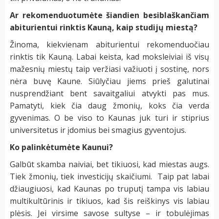
Ar rekomenduotumėte šiandien besiblaškančiam
abiturientui rinktis Kauną, kaip studijų miestą?
Žinoma, kiekvienam abiturientui rekomenduočiau
rinktis tik Kauną. Labai keista, kad moksleiviai iš visų
mažesnių miestų taip veržiasi važiuoti į sostinę, nors
nėra buvę Kaune. Siūlyčiau jiems prieš galutinai
nusprendžiant bent savaitgaliui atvykti pas mus.
Pamatyti, kiek čia daug žmonių, koks čia verda
gyvenimas. O be viso to Kaunas juk turi ir stiprius
universitetus ir įdomius bei smagius gyventojus.
Ko palinkėtumėte Kaunui?
Galbūt skamba naiviai, bet tikiuosi, kad miestas augs.
Tiek žmonių, tiek investicijų skaičiumi. Taip pat labai
džiaugiuosi, kad Kaunas po truputį tampa vis labiau
multikultūrinis ir tikiuos, kad šis reiškinys vis labiau
plėsis. Jei virsime savose sultyse – ir tobulėjimas