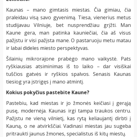
Kaunas – mano gimtasis miestas. Čia gimiau, čia
praleidau visą savo gyvenimą. Tiesa, vienerius metus
studijavau Vilniuje, bet nusprendžiau grįžti. Man
Kaune gera, man patinka kauniečiai, čia aš visus
pažįstu ir visi pažįsta mane. O pastaruoju metu matau
ir labai dideles miesto perspektyvas.
Šilainių mikrorajone prabėgo mano vaikystė. Pats
ryškiausias atsiminimas iš to laiko – dar visiškai
tuščios gatvės ir ryškios spalvos. Senasis Kaunas
tiesiog yra įstrigęs į mano atmintį.
Kokius pokyčius pastebite Kaune?
Pastebiu, kad miestas ir jo žmonės keičiasi į gerąją
pusę, modernėja. Kaunas irgi tampa traukos centru.
Pažįstu ne vieną vilnietį, kas rytą keliaujantį dirbti į
Kauną, o ne atvirkščiai. Vadinasi miestas jau sugeba
pritraukti jaunus žmones, specialistus iš kitų miestų.