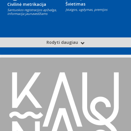
Švietimas
Civilinė metrikacija
Įstaigos, ugdymas, premijos
Santuokos registracijos apžvalga,
informacija jaunavedžiams
Rodyti daugiau