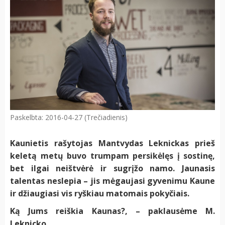
Paskelbta: 2016-04-27 (Trečiadienis)
Kaunietis rašytojas Mantvydas Leknickas prieš
keletą metų buvo trumpam persikėlęs į sostinę,
bet ilgai neištvėrė ir sugrįžo namo. Jaunasis
talentas neslepia – jis mėgaujasi gyvenimu Kaune
ir džiaugiasi vis ryškiau matomais pokyčiais.
Ką Jums reiškia Kaunas?, – paklausėme M.
Leknicko.