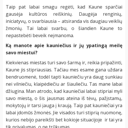
Taip pat labai smagu regėti, kad Kaune sparčiai
gausėja kultūros reiškinių. Daugėja renginių,
iniciatyvų, o svarbiausia – atsiranda vis daugiau veiklių
žmonių. Tai labai svarbu, o šiandien Kaune to
nepastebėti beveik neįmanoma.
Ką manote apie kauniečius ir jų ypatingą meilę
savo miestui?
Kiekvienas miestas turi savo šarmą ir, reikia pripažinti,
Kaune jis stipriausias. Tačiau mes esame gana uždara
bendruomenė, todėl tapti kauniečiu yra daug sunkiau
nei vilniečiu, klaipėdiečiu ar šiauliečiu. Tas mane labai
džiugina. Man atrodo, kad kauniečiai labai stipriai myli
savo miestą, o šis jausmas ateina iš tėvų, pažįstamų,
mokytojų ir tarsi įauga į kraują. Taip pat kauniečiai yra
labai įdomūs žmonės. Jie visados turi stiprią nuomonę,
kurios nebijo pareikšti bet kokioje situacijoje ir tai yra
tik privalumas, o ne trūkumas.