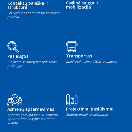
Civilinė sauga ir
Kontaktų paieška ir
mobilizacija
struktūra
Savivaldybės darbuotojų kontaktų
paieška
Transportas
Paslaugos
Maršrutai, tvarkaraščiai, e. bilietas
Čia rasite savivaldybės teikiamas
paslaugas
Projektiniai pasiūlymai
Asmenų aptarnavimas
Statinių projektų viešinimas
Aptarnaujami padaliniai, asmenų
aptarnavimo kokybės vertinimo
anketa