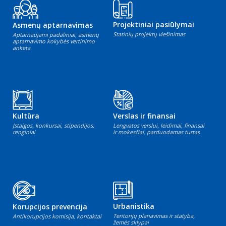
Projektiniai pasiūlymai
Asmenų aptarnavimas
Statinių projektų viešinimas
Aptarnaujami padaliniai, asmenų
aptarnavimo kokybės vertinimo
anketa
Kultūra
Verslas ir finansai
Įstaigos, konkursai, stipendijos,
Lengvatos verslui, leidimai, finansai
renginiai
ir mokesčiai, parduodamas turtas
Urbanistika
Korupcijos prevencija
Teritorijų planavimas ir statyba,
Antikorupcijos komisija, kontaktai
žemės sklypai