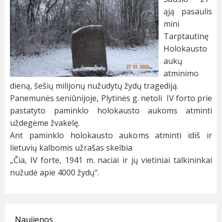
ąją pasaulis
mini
Tarptautinę
Holokausto
aukų
atminimo
dieną, šešių milijonų nužudytų žydų tragediją.
Panemunės seniūnijoje, Plytinės g. netoli IV forto prie
pastatyto paminklo holokausto aukoms atminti
uždegėme žvakelę.
Ant paminklo holokausto aukoms atminti idiš ir
lietuvių kalbomis užrašas skelbia
„Čia, IV forte, 1941 m. naciai ir jų vietiniai talkininkai
nužudė apie 4000 žydų“.
Naujienos