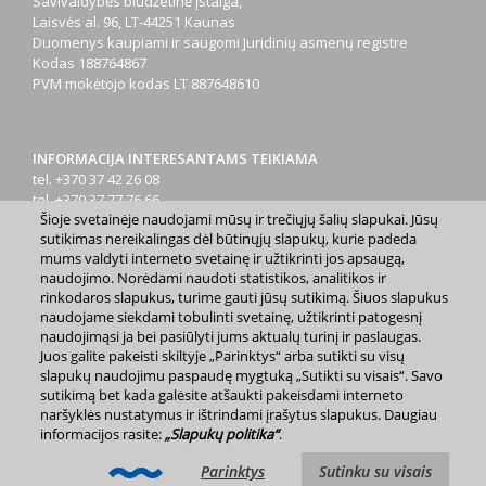
Savivaldybės biudžetinė įstaiga,
Laisvės al. 96, LT-44251 Kaunas
Duomenys kaupiami ir saugomi Juridinių asmenų registre
Kodas
188764867
PVM mokėtojo kodas
LT 887648610
INFORMACIJA INTERESANTAMS TEIKIAMA
tel. +370 37 42 26 08
tel. +370 37 77 76 66
Šioje svetainėje naudojami mūsų ir trečiųjų šalių slapukai. Jūsų
tel. +370 660 07000
sutikimas nereikalingas dėl būtinųjų slapukų, kurie padeda
el. p.
info@kaunas.lt
mums valdyti interneto svetainę ir užtikrinti jos apsaugą,
naudojimo. Norėdami naudoti statistikos, analitikos ir
rinkodaros slapukus, turime gauti jūsų sutikimą. Šiuos slapukus
naudojame siekdami tobulinti svetainę, užtikrinti patogesnį
naudojimąsi ja bei pasiūlyti jums aktualų turinį ir paslaugas.
Juos galite pakeisti skiltyje „Parinktys“ arba sutikti su visų
2023 m. Kauno miesto savivaldybė. Kopijuoti ir platinti
slapukų naudojimu paspaudę mygtuką „Sutikti su visais“. Savo
www.kaunas.lt skelbiamą informaciją be autorių sutikimo draudžiama.
sutikimą bet kada galėsite atšaukti pakeisdami interneto
|
Svetainės žemėlapis »
naršyklės nustatymus ir ištrindami įrašytus slapukus. Daugiau
informacijos rasite:
„Slapukų politika“
.
Parinktys
Sutinku su visais