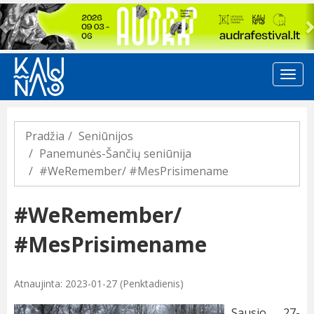
Previous
Pradžia
Seniūnijos
Panemunės-Šančių seniūnija
#WeRemember/ #MesPrisimename
#WeRemember/
#MesPrisimename
Atnaujinta: 2023-01-27 (Penktadienis)
Sausio 27-