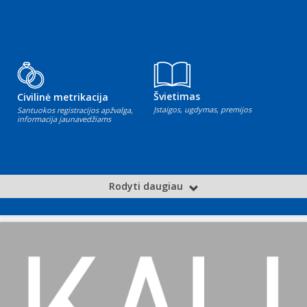
Švietimas
Civilinė metrikacija
Įstaigos, ugdymas, premijos
Santuokos registracijos apžvalga,
informacija jaunavedžiams
Rodyti daugiau