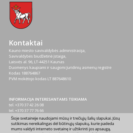
Kontaktai
Kauno miesto savivaldybės administracija,
Savivaldybės biudžetinė įstaiga,
Laisvės al. 96, LT-44251 Kaunas
Duomenys kaupiami ir saugomi Juridinių asmenų registre
Kodas
188764867
PVM mokėtojo kodas
LT 887648610
INFORMACIJA INTERESANTAMS TEIKIAMA
tel. +370 37 42 26 08
tel. +370 37 77 76 66
tel. +370 660 07000
Šioje svetainėje naudojami mūsų ir trečiųjų šalių slapukai. Jūsų
el. p.
info@kaunas.lt
sutikimas nereikalingas dėl būtinųjų slapukų, kurie padeda
mums valdyti interneto svetainę ir užtikrinti jos apsaugą,