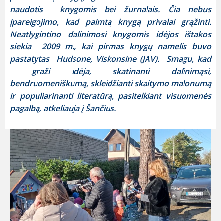
naudotis knygomis bei žurnalais. Čia nebus
įpareigojimo, kad paimtą knygą privalai grąžinti.
Neatlygintino dalinimosi knygomis idėjos ištakos
siekia
2009
m., kai pirmas knygų namelis buvo
pastatytas
Hudsone
,
Viskonsine
(
JAV
). Smagu, kad
graži idėja, skatinanti dalinimąsi,
bendruomeniškumą, skleidžianti skaitymo malonumą
ir populiarinanti literatūrą, pasitelkiant visuomenės
pagalbą, atkeliauja į Šančius.