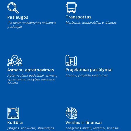
Transportas
Paslaugos
Maršrutai, tvarkaraščiai, e. bilietas
Čia rasite savivaldybės teikiamas
paslaugas
Projektiniai pasiūlymai
Asmenų aptarnavimas
Statinių projektų viešinimas
Aptarnaujami padaliniai, asmenų
aptarnavimo kokybės vertinimo
anketa
Kultūra
Verslas ir finansai
Įstaigos, konkursai, stipendijos,
Lengvatos verslui, leidimai, finansai