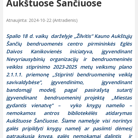
Aukštuose Šančiuose
Atnaujinta: 2024-10-22 (Antradienis)
Spalio 18 d. vaikų darželyje „Žilvitis“ Kauno Aukštųjų
Šančių bendruomenės centro pirmininkės Eglės
Daivos Kanikovienės iniciatyva, įgyvendinant
Nevyriausybinių organizacijų ir bendruomeninės
veiklos stiprinimo 2023-2025 metų veiksmų plano
2.1.1.1. priemonę „Stiprinti bendruomeninę veiklą
savivaldybėse“, įgyvendinimo, įgyvendinant
bandomąjį modelį, pagal pasirašytą sutartį
įgyvendinant bendruomeninį projektą „Miestas
gydantis vienatvę“ – vyko knygų namelio –
nemokamos antros bibliotekėlės atidarymas
Aukštuose Šančiuose. Šiame namelyje visi norintys
galės pripildyti knygų namelį ar pasiimti dėmesį
patraukusią knygą, galės nemokamai dalintis ir