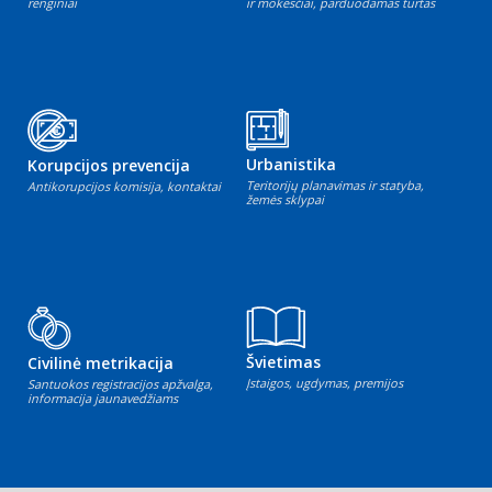
renginiai
ir mokesčiai, parduodamas turtas
Urbanistika
Korupcijos prevencija
Teritorijų planavimas ir statyba,
Antikorupcijos komisija, kontaktai
žemės sklypai
Švietimas
Civilinė metrikacija
Įstaigos, ugdymas, premijos
Santuokos registracijos apžvalga,
informacija jaunavedžiams