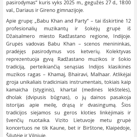
pasirodymas“ kuris vyks 2025 m., gegužės 27 d., 18:00
val., Dariaus ir Gireno gimnazijoje.
Apie grupę: „Babu Khan and Party“ – tai išskirtinė 12
profesionalių muzikantų ir šokėjų grupė iš
Džaisalmero miesto Radžastano regione, Indijoje.
Grupės vadovas Babu Khan – scenos menininkas,
pradėjęs pasirodymus vos ketverių. Kolektyvas
reprezentuoja gyvą Radžastano muzikos ir šokio
tradiciją, perteikiančią senąsias Indijos klasikinės
muzikos ragas – Khamaj, Bhairavi, Malhaar. Atlikėjai
groja unikaliais tradiciniais instrumentais, tokiais kaip
kamaicha (styginis), khartal (medinės lėkštelės),
dholak (dvipusis būgnas), o jų dainos pasakoja
istorijas apie meilę, drąsą ir dvasingumą. Šios
tradicijos siejamos su geros kloties linkėjimais ir
švenčių nuotaika. Vizito Lietuvoje metu grupė
koncertuos ne tik Kaune, bet ir Birštone, Klaipėdoje,
Šilutėje ir Vilniuje.