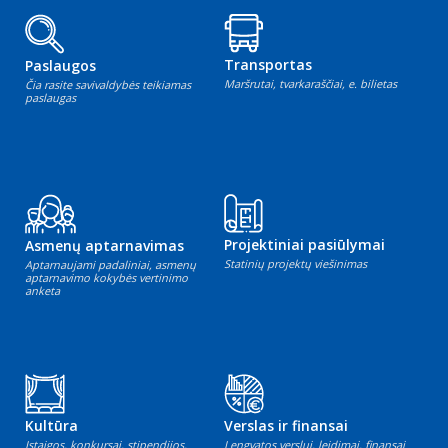
Transportas
Paslaugos
Maršrutai, tvarkaraščiai, e. bilietas
Čia rasite savivaldybės teikiamas
paslaugas
Projektiniai pasiūlymai
Asmenų aptarnavimas
Statinių projektų viešinimas
Aptarnaujami padaliniai, asmenų
aptarnavimo kokybės vertinimo
anketa
Kultūra
Verslas ir finansai
Įstaigos, konkursai, stipendijos,
Lengvatos verslui, leidimai, finansai