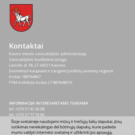
Kontaktai
Kauno miesto savivaldybės administracija,
Savivaldybės biudžetinė įstaiga,
Laisvės al. 96, LT-44251 Kaunas
Duomenys kaupiami ir saugomi Juridinių asmenų registre
Kodas
188764867
PVM mokėtojo kodas
LT 887648610
INFORMACIJA INTERESANTAMS TEIKIAMA
tel. +370 37 42 26 08
tel. +370 37 77 76 66
tel. +370 660 07000
Šioje svetainėje naudojami mūsų ir trečiųjų šalių slapukai. Jūsų
el. p.
info@kaunas.lt
sutikimas nereikalingas dėl būtinųjų slapukų, kurie padeda
mums valdyti interneto svetainę ir užtikrinti jos apsaugą,