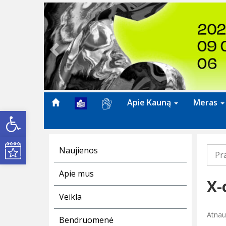
Previous
Apie Kauną
Meras
Open toolbar
Kultūros renginiai
Naujienos
Pr
Apie mus
X-
Veikla
Atnau
Bendruomenė