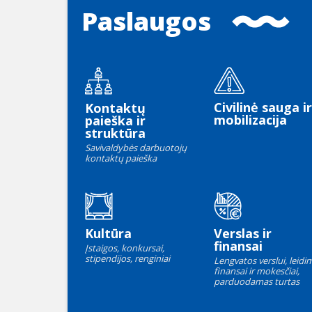
Paslaugos
Civilinė sauga ir
Kontaktų
mobilizacija
paieška ir
struktūra
Savivaldybės darbuotojų
kontaktų paieška
Kultūra
Verslas ir
finansai
Įstaigos, konkursai,
stipendijos, renginiai
Lengvatos verslui, leidim
finansai ir mokesčiai,
parduodamas turtas