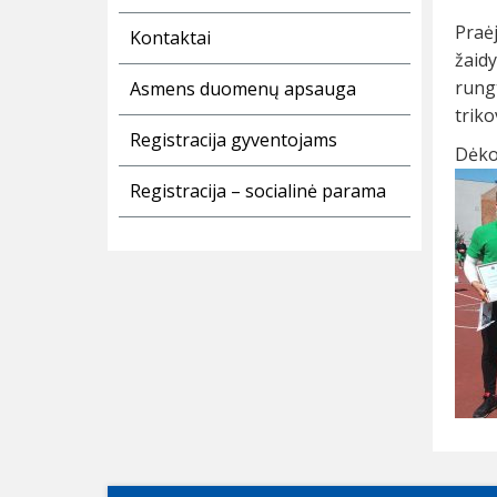
Praė
Kontaktai
žaidy
rungt
Asmens duomenų apsauga
triko
Registracija gyventojams
Dėko
Registracija – socialinė parama