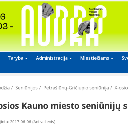
Taryba
Administracija
Miestiečiams
Sv
adžia
Seniūnijos
Petrašiūnų-Gričiupio seniūnija
X-osio
osios Kauno miesto seniūnijų 
jinta: 2017-06-06 (Antradienis)