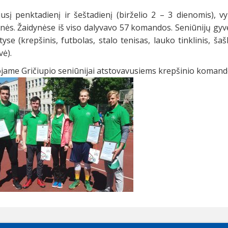
jusį penktadienį ir šeštadienį (birželio 2 – 3 dienomis),
nės. Žaidynėse iš viso dalyvavo 57 komandos. Seniūnijų gyv
yse (krepšinis, futbolas, stalo tenisas, lauko tinklinis, š
vė).
jame Gričiupio seniūnijai atstovavusiems krepšinio komand