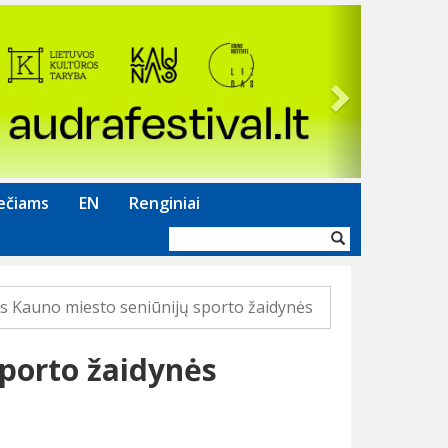
Next
ečiams
EN
Renginiai
Paieškos
forma
s Kauno miesto seniūnijų sporto žaidynės
sporto žaidynės