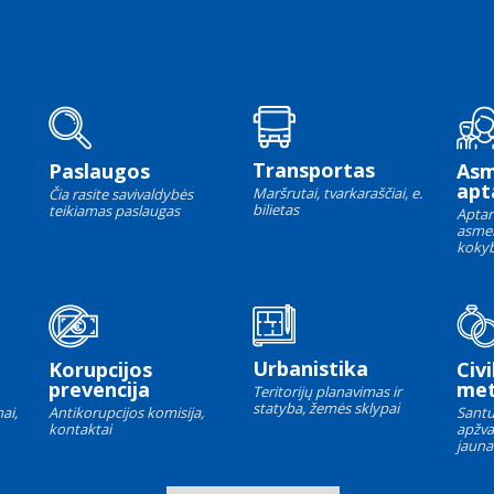
Transportas
Paslaugos
As
apt
Maršrutai, tvarkaraščiai, e.
Čia rasite savivaldybės
bilietas
teikiamas paslaugas
Aptar
asme
kokyb
Urbanistika
Korupcijos
Civi
prevencija
met
Teritorijų planavimas ir
statyba, žemės sklypai
ai,
Antikorupcijos komisija,
Santu
kontaktai
apžva
jauna