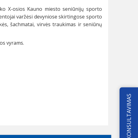
 vyko X-osios Kauno miesto seniūnijų sporto
entojai varžėsi devyniose skirtingose sporto
aškės, šachmatai, virvės traukimas ir seniūnų
os vyrams.
KONSULTAVIMAS