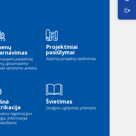
Projektiniai
menų
pasiūlymai
arnavimas
Statinių projektų viešinimas
naujami padaliniai,
nų aptarnavimo
ės vertinimo anketa
Švietimas
linė
rikacija
Įstaigos, ugdymas, premijos
okos registracijos
lga, informacija
vedžiams