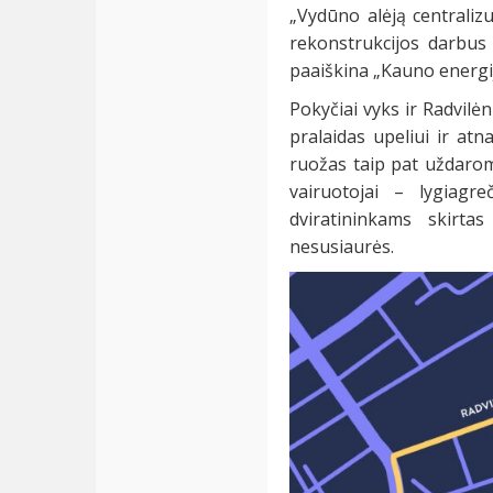
„Vydūno alėją centraliz
rekonstrukcijos darbus
paaiškina „Kauno energi
Pokyčiai vyks ir Radvilė
pralaidas upeliui ir atn
ruožas taip pat uždarom
vairuotojai – lygiagr
dviratininkams skirta
nesusiaurės.