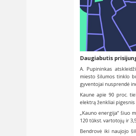
Daugiabutis prisijun
A. Pupininkas atskleidž
miesto šilumos tinklo bu
gyventojai nusprendė ind
Kaune apie 90 proc. ti
elektrą ženkliai pigesnis
„Kauno energija“ šiuo m
120 tūkst. vartotojų ir 3
Bendrovė iki naujojo š