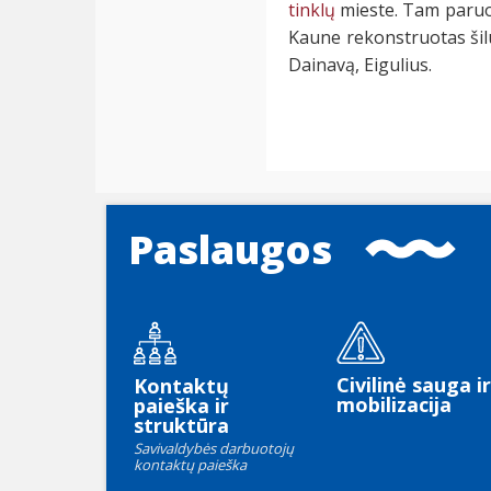
tinklų
mieste. Tam paruošt
Kaune rekonstruotas šilu
Dainavą, Eigulius.
Paslaugos
Civilinė sauga ir
Kontaktų
mobilizacija
paieška ir
struktūra
Savivaldybės darbuotojų
kontaktų paieška