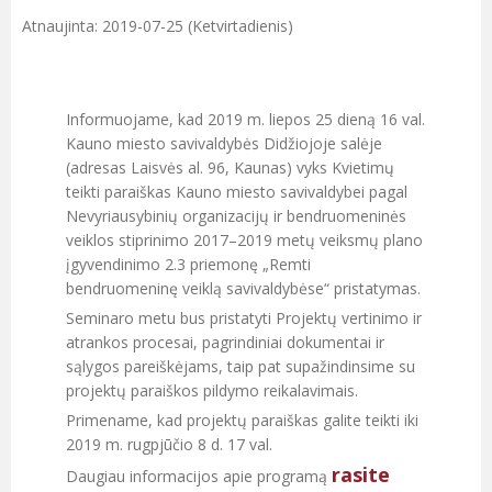
Atnaujinta: 2019-07-25 (Ketvirtadienis)
Informuojame, kad 2019 m. liepos 25 dieną 16 val.
Kauno miesto savivaldybės Didžiojoje salėje
(adresas Laisvės al. 96, Kaunas) vyks Kvietimų
teikti paraiškas Kauno miesto savivaldybei pagal
Nevyriausybinių organizacijų ir bendruomeninės
veiklos stiprinimo 2017–2019 metų veiksmų plano
įgyvendinimo 2.3 priemonę „Remti
bendruomeninę veiklą savivaldybėse“ pristatymas.
Seminaro metu bus pristatyti Projektų vertinimo ir
atrankos procesai, pagrindiniai dokumentai ir
sąlygos pareiškėjams, taip pat supažindinsime su
projektų paraiškos pildymo reikalavimais.
Primename, kad projektų paraiškas galite teikti iki
2019 m. rugpjūčio 8 d. 17 val.
rasite
Daugiau informacijos apie programą