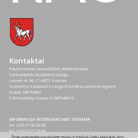
Kontaktai
Kauno miesto savivaldybės administracija,
Savivaldybės biudžetinė įstaiga,
Laisvės al. 96, LT-44251 Kaunas
Duomenys kaupiami ir saugomi Juridinių asmenų registre
Kodas
188764867
PVM mokėtojo kodas
LT 887648610
INFORMACIJA INTERESANTAMS TEIKIAMA
tel. +370 37 42 26 08
tel. +370 37 77 76 66
tel. +370 660 07000
Šioje svetainėje naudojami mūsų ir trečiųjų šalių slapukai. Jūsų