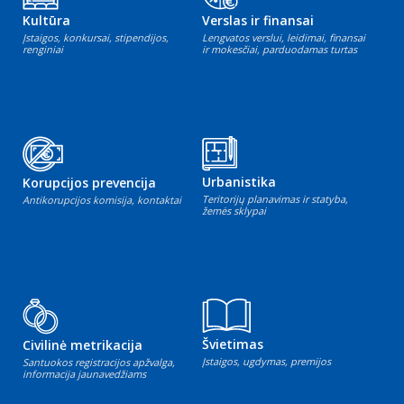
Kultūra
Verslas ir finansai
Įstaigos, konkursai, stipendijos,
Lengvatos verslui, leidimai, finansai
renginiai
ir mokesčiai, parduodamas turtas
Urbanistika
Korupcijos prevencija
Teritorijų planavimas ir statyba,
Antikorupcijos komisija, kontaktai
žemės sklypai
Švietimas
Civilinė metrikacija
Įstaigos, ugdymas, premijos
Santuokos registracijos apžvalga,
informacija jaunavedžiams