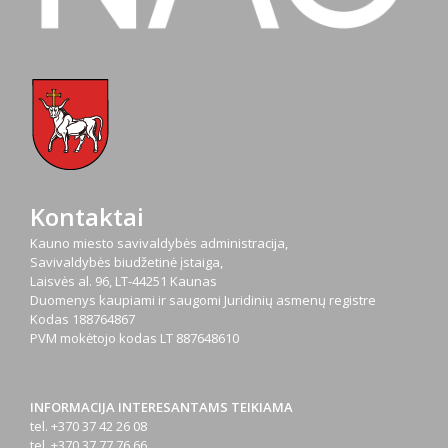
Kontaktai
Kauno miesto savivaldybės administracija,
Savivaldybės biudžetinė įstaiga,
Laisvės al. 96, LT-44251 Kaunas
Duomenys kaupiami ir saugomi Juridinių asmenų registre
Kodas
188764867
PVM mokėtojo kodas
LT 887648610
INFORMACIJA INTERESANTAMS TEIKIAMA
tel. +370 37 42 26 08
tel. +370 37 77 76 66