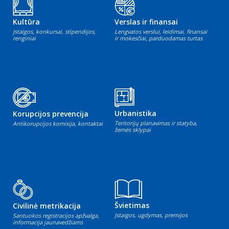
Kultūra
Verslas ir finansai
Įstaigos, konkursai, stipendijos,
Lengvatos verslui, leidimai, finansai
renginiai
ir mokesčiai, parduodamas turtas
Urbanistika
Korupcijos prevencija
Teritorijų planavimas ir statyba,
Antikorupcijos komisija, kontaktai
žemės sklypai
Švietimas
Civilinė metrikacija
Įstaigos, ugdymas, premijos
Santuokos registracijos apžvalga,
informacija jaunavedžiams