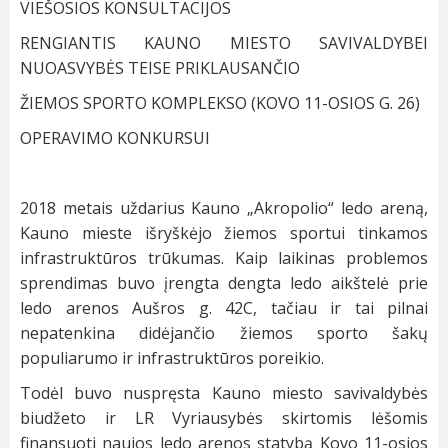
VIEŠOSIOS KONSULTACIJOS
RENGIANTIS KAUNO MIESTO SAVIVALDYBEI
NUOASVYBĖS TEISE PRIKLAUSANČIO
ŽIEMOS SPORTO KOMPLEKSO (KOVO 11-OSIOS G. 26)
OPERAVIMO KONKURSUI
2018 metais uždarius Kauno „Akropolio“ ledo areną,
Kauno mieste išryškėjo žiemos sportui tinkamos
infrastruktūros trūkumas. Kaip laikinas problemos
sprendimas buvo įrengta dengta ledo aikštelė prie
ledo arenos Aušros g. 42C, tačiau ir tai pilnai
nepatenkina didėjančio žiemos sporto šakų
populiarumo ir infrastruktūros poreikio.
Todėl buvo nuspręsta Kauno miesto savivaldybės
biudžeto ir LR Vyriausybės skirtomis lėšomis
finansuoti naujos ledo arenos statybą Kovo 11-osios