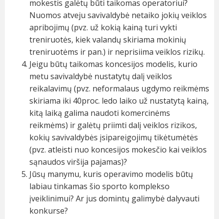
mokestis galėtų būti taikomas operatoriui?
Nuomos atveju savivaldybė netaiko jokių veiklos
apribojimų (pvz. už kokią kainą turi vykti
treniruotės, kiek valandų skiriama mokinių
treniruotėms ir pan.) ir neprisiima veiklos rizikų.
Jeigu būtų taikomas koncesijos modelis, kurio
metu savivaldybė nustatytų dalį veiklos
reikalavimų (pvz. neformalaus ugdymo reikmėms
skiriama iki 40proc. ledo laiko už nustatytą kainą,
kitą laiką galima naudoti komercinėms
reikmėms) ir galėtų priimti dalį veiklos rizikos,
kokių savivaldybės įsipareigojimų tikėtumėtės
(pvz. atleisti nuo koncesijos mokesčio kai veiklos
sąnaudos viršija pajamas)?
Jūsų manymu, kuris operavimo modelis būtų
labiau tinkamas šio sporto komplekso
įveiklinimui? Ar jus domintų galimybė dalyvauti
konkurse?