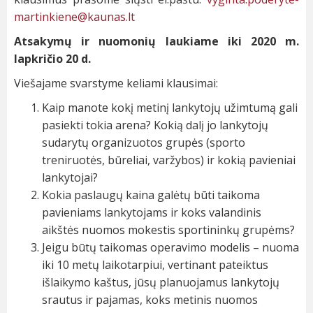
martinkiene@kaunas.lt
Atsakymų ir nuomonių laukiame iki 2020 m.
lapkričio 20 d.
Viešajame svarstyme keliami klausimai:
Kaip manote kokį metinį lankytojų užimtumą gali
pasiekti tokia arena? Kokią dalį jo lankytojų
sudarytų organizuotos grupės (sporto
treniruotės, būreliai, varžybos) ir kokią pavieniai
lankytojai?
Kokia paslaugų kaina galėtų būti taikoma
pavieniams lankytojams ir koks valandinis
aikštės nuomos mokestis sportininkų grupėms?
Jeigu būtų taikomas operavimo modelis – nuoma
iki 10 metų laikotarpiui, vertinant pateiktus
išlaikymo kaštus, jūsų planuojamus lankytojų
srautus ir pajamas, koks metinis nuomos