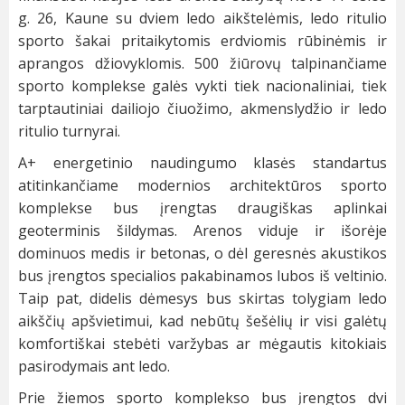
g. 26, Kaune su dviem ledo aikštelėmis, ledo ritulio
sporto šakai pritaikytomis erdviomis rūbinėmis ir
aprangos džiovyklomis. 500 žiūrovų talpinančiame
sporto komplekse galės vykti tiek nacionaliniai, tiek
tarptautiniai dailiojo čiuožimo, akmenslydžio ir ledo
ritulio turnyrai.
A+ energetinio naudingumo klasės standartus
atitinkančiame modernios architektūros sporto
komplekse bus įrengtas draugiškas aplinkai
geoterminis šildymas. Arenos viduje ir išorėje
dominuos medis ir betonas, o dėl geresnės akustikos
bus įrengtos specialios pakabinamos lubos iš veltinio.
Taip pat, didelis dėmesys bus skirtas tolygiam ledo
aikščių apšvietimui, kad nebūtų šešėlių ir visi galėtų
komfortiškai stebėti varžybas ar mėgautis kitokiais
pasirodymais ant ledo.
Prie žiemos sporto komplekso bus įrengtos dvi