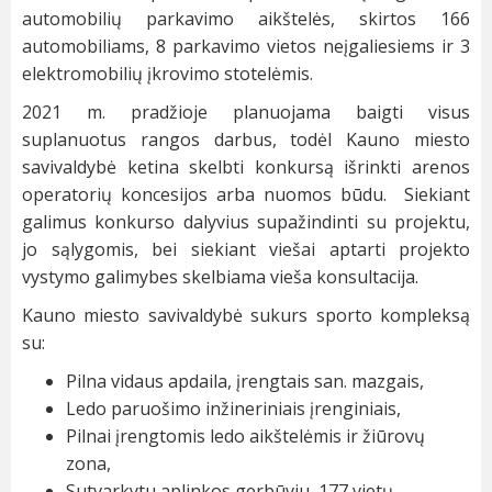
automobilių parkavimo aikštelės, skirtos 166
automobiliams, 8 parkavimo vietos neįgaliesiems ir 3
elektromobilių įkrovimo stotelėmis.
2021 m. pradžioje planuojama baigti visus
suplanuotus rangos darbus, todėl Kauno miesto
savivaldybė ketina skelbti konkursą išrinkti arenos
operatorių koncesijos arba nuomos būdu. Siekiant
galimus konkurso dalyvius supažindinti su projektu,
jo sąlygomis, bei siekiant viešai aptarti projekto
vystymo galimybes skelbiama vieša konsultacija.
Kauno miesto savivaldybė sukurs sporto kompleksą
su:
Pilna vidaus apdaila, įrengtais san. mazgais,
Ledo paruošimo inžineriniais įrenginiais,
Pilnai įrengtomis ledo aikštelėmis ir žiūrovų
zona,
Sutvarkytu aplinkos gerbūviu, 177 vietų