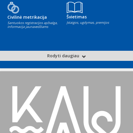
Švietimas
Civilinė metrikacija
Įstaigos, ugdymas, premijos
Santuokos registracijos apžvalga,
informacija jaunavedžiams
Rodyti daugiau