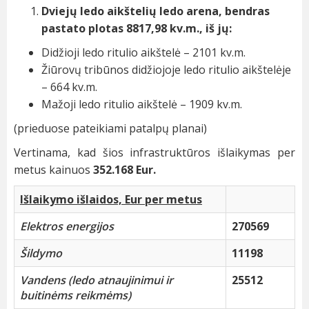
Dviejų ledo aikštelių ledo arena, bendras
pastato plotas 8817,98 kv.m., iš jų:
Didžioji ledo ritulio aikštelė – 2101 kv.m.
Žiūrovų tribūnos didžiojoje ledo ritulio aikštelėje
– 664 kv.m.
Mažoji ledo ritulio aikštelė – 1909 kv.m.
(prieduose pateikiami patalpų planai)
Vertinama, kad šios infrastruktūros išlaikymas per
metus kainuos
352.168 Eur.
Išlaikymo išlaidos, Eur per metus
Elektros energijos
270569
Šildymo
11198
Vandens (ledo atnaujinimui ir
25512
buitinėms reikmėms)