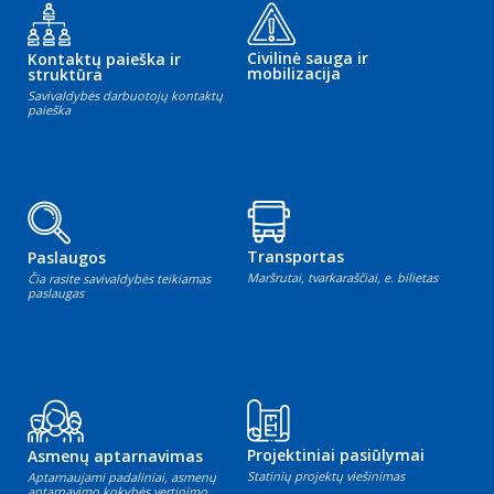
Civilinė sauga ir
Kontaktų paieška ir
mobilizacija
struktūra
Savivaldybės darbuotojų kontaktų
paieška
Transportas
Paslaugos
Maršrutai, tvarkaraščiai, e. bilietas
Čia rasite savivaldybės teikiamas
paslaugas
Projektiniai pasiūlymai
Asmenų aptarnavimas
Statinių projektų viešinimas
Aptarnaujami padaliniai, asmenų
aptarnavimo kokybės vertinimo