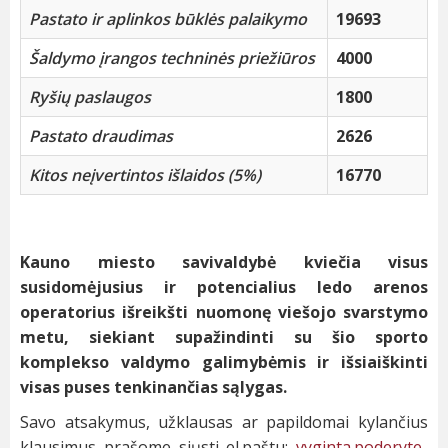
Pastato ir aplinkos būklės palaikymo
19693
Šaldymo įrangos techninės priežiūros
4000
Ryšių paslaugos
1800
Pastato draudimas
2626
Kitos neįvertintos išlaidos (5%)
16770
Kauno miesto savivaldybė kviečia visus
susidomėjusius ir potencialius ledo arenos
operatorius išreikšti nuomonę viešojo svarstymo
metu, siekiant supažindinti su šio sporto
komplekso valdymo galimybėmis ir išsiaiškinti
visas puses tenkinančias sąlygas.
Savo atsakymus, užklausas ar papildomai kylančius
klausimus prašome siųsti el.paštu:
vyginta.poderyte-