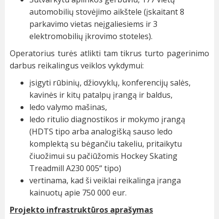
automobilių stovėjimo aikštele (įskaitant 8
parkavimo vietas neįgaliesiems ir 3
elektromobilių įkrovimo stoteles).
Operatorius turės atlikti tam tikrus turto pagerinimo
darbus reikalingus veiklos vykdymui:
įsigyti rūbinių, džiovyklų, konferencijų salės,
kavinės ir kitų patalpų įrangą ir baldus,
ledo valymo mašinas,
ledo ritulio diagnostikos ir mokymo įrangą
(HDTS tipo arba analogišką sauso ledo
komplektą su bėgančiu takeliu, pritaikytu
čiuožimui su pačiūžomis Hockey Skating
Treadmill A230 005“ tipo)
vertinama, kad ši veiklai reikalinga įranga
kainuotų apie 750 000 eur.
Projekto infrastruktūros aprašymas