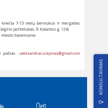
kviečia 7-13 metų berniukus ir mergaites
girio jachtklubas, R. Kalantos g. 124).
s miesto baseinuose.
l paštas –
aleksandras.scepinas@gmail.com
KONSULTAVIMAS