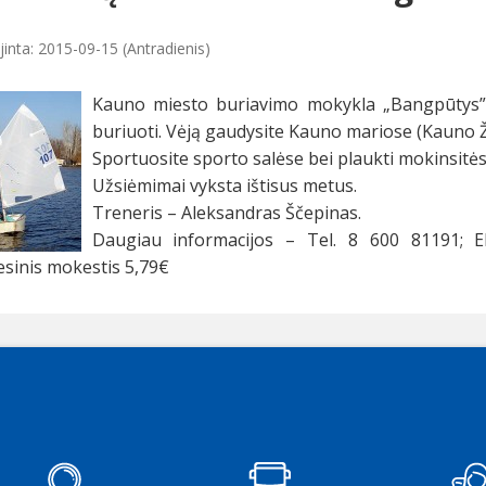
jinta: 2015-09-15 (Antradienis)
Kauno miesto buriavimo mokykla „Bangpūtys” 
buriuoti. Vėją gaudysite Kauno mariose (Kauno Žal
Sportuosite sporto salėse bei plaukti mokinsitė
Užsiėmimai vyksta ištisus metus.
Treneris – Aleksandras Ščepinas.
Daugiau informacijos – Tel. 8 600 81191; E
sinis mokestis 5,79€