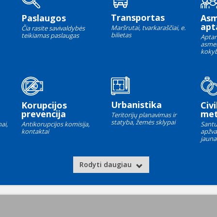
Transportas
Paslaugos
As
apt
Maršrutai, tvarkaraščiai, e.
Čia rasite savivaldybės
bilietas
teikiamas paslaugas
Aptar
asme
kokyb
Urbanistika
Korupcijos
Civi
prevencija
met
Teritorijų planavimas ir
statyba, žemės sklypai
ai,
Antikorupcijos komisija,
Santu
kontaktai
apžva
jauna
Rodyti daugiau