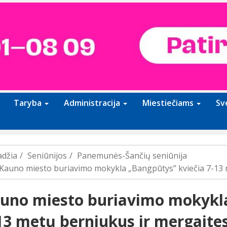
Taryba
Administracija
Miestiečiams
Sv
adžia
Seniūnijos
Panemunės-Šančių seniūnija
Kauno miesto buriavimo mokykla „Bangpūtys” kviečia 7-13 m
uno miesto buriavimo mokykla
13 metų berniukus ir mergaites