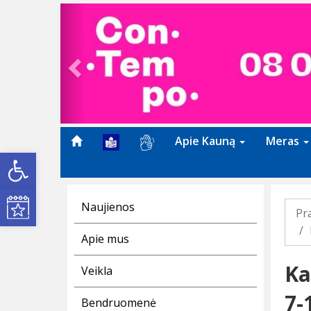
Previous
Apie Kauną
Meras
Open toolbar
Kultūros renginiai
Naujienos
Pr
Apie mus
Ka
Veikla
7-
Bendruomenė