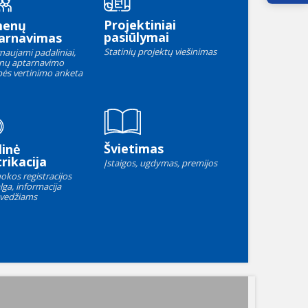
Projektiniai
menų
pasiūlymai
arnavimas
Statinių projektų viešinimas
naujami padaliniai,
nų aptarnavimo
ės vertinimo anketa
Švietimas
linė
rikacija
Įstaigos, ugdymas, premijos
okos registracijos
lga, informacija
vedžiams