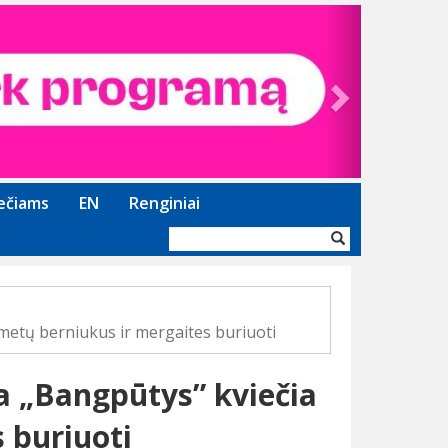
Next
ečiams
EN
Renginiai
Paieškos
forma
etų berniukus ir mergaites buriuoti
 „Bangpūtys” kviečia
 buriuoti