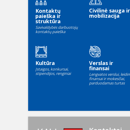
Civilinė sauga ir
Kontaktų
mobilizacija
paieška ir
struktūra
Savivaldybės darbuotojų
kontaktų paieška
Kultūra
Verslas ir
finansai
Įstaigos, konkursai,
stipendijos, renginiai
Lengvatos verslui, leidim
finansai ir mokesčiai,
parduodamas turtas