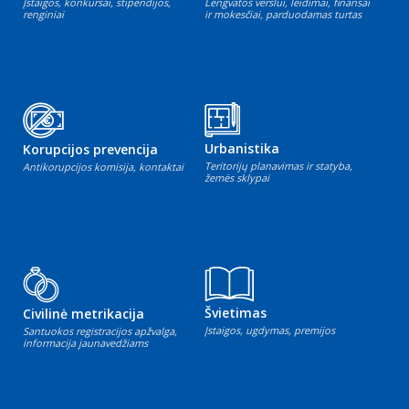
Įstaigos, konkursai, stipendijos,
Lengvatos verslui, leidimai, finansai
renginiai
ir mokesčiai, parduodamas turtas
Urbanistika
Korupcijos prevencija
Teritorijų planavimas ir statyba,
Antikorupcijos komisija, kontaktai
žemės sklypai
Švietimas
Civilinė metrikacija
Įstaigos, ugdymas, premijos
Santuokos registracijos apžvalga,
informacija jaunavedžiams