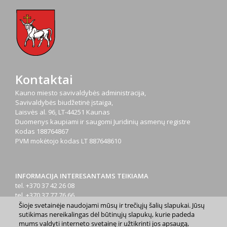
Kontaktai
Kauno miesto savivaldybės administracija,
Savivaldybės biudžetinė įstaiga,
Laisvės al. 96, LT-44251 Kaunas
Duomenys kaupiami ir saugomi Juridinių asmenų registre
Kodas
188764867
PVM mokėtojo kodas
LT 887648610
INFORMACIJA INTERESANTAMS TEIKIAMA
tel. +370 37 42 26 08
tel. +370 37 77 76 66
tel. +370 660 07000
Šioje svetainėje naudojami mūsų ir trečiųjų šalių slapukai. Jūsų
sutikimas nereikalingas dėl būtinųjų slapukų, kurie padeda
el. p.
info@kaunas.lt
mums valdyti interneto svetainę ir užtikrinti jos apsaugą,