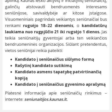
aplinką. Kaunas ieško aktyvių ir iniciatyvių seniūnaičių,
galinčių atstovauti bendruomenės interesams
seniūnijose, savivaldybėje ar kitose įstaigose.
Visuomeniniais pagrindais veikiantys seniūnaičiai bus
renkami
rugsėjo 18–22 dienomis
, o
kandidatūrų
laukiama nuo rugpjūčio 21 iki rugsėjo 1 dienos.
Jas
teikia seniūnaitijų gyventojai arba ten veikiančios
bendruomeninės organizacijos. Siūlant pretendentus,
vietos seniūnijai reikia pateikti:
Kandidato į seniūnaičius siūlymo formą
Rašytinį kandidato sutikimą
Kandidato asmens tapatybę patvirtinančią
kopiją
Kandidato į seniūnaičius gyvenimo aprašymą
Platesnė informacija apie seniūnaičių rinkimus –
internete:
seniunaitijos.kaunas.lt.