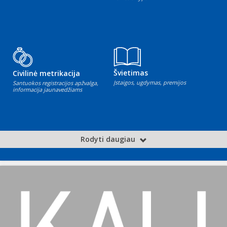
Švietimas
Civilinė metrikacija
Įstaigos, ugdymas, premijos
Santuokos registracijos apžvalga,
informacija jaunavedžiams
Rodyti daugiau