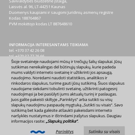
Savivaldybės biudžetinė įstaiga,
Laisvės al. 96, LT-44251 Kaunas
Duomenys kaupiami ir saugomi Juridinių asmenų registre
Kodas
188764867
PVM mokėtojo kodas
LT 887648610
INFORMACIJA INTERESANTAMS TEIKIAMA
tel. +370 37 42 26 08
tel. +370 37 77 76 66
Šioje svetainėje naudojami mūsų ir trečiųjų šalių slapukai. Jūsų
tel. +370 660 07000
sutikimas nereikalingas dėl būtinųjų slapukų, kurie padeda
el. p.
info@kaunas.lt
mums valdyti interneto svetainę ir užtikrinti jos apsaugą,
naudojimo. Norėdami naudoti statistikos, analitikos ir
rinkodaros slapukus, turime gauti jūsų sutikimą. Šiuos slapukus
naudojame siekdami tobulinti svetainę, užtikrinti patogesnį
naudojimąsi ja bei pasiūlyti jums aktualų turinį ir paslaugas.
Juos galite pakeisti skiltyje „Parinktys“ arba sutikti su visų
2023 m. Kauno miesto savivaldybė. Kopijuoti ir platinti
slapukų naudojimu paspaudę mygtuką „Sutikti su visais“. Savo
www.kaunas.lt skelbiamą informaciją be autorių sutikimo draudžiama.
sutikimą bet kada galėsite atšaukti pakeisdami interneto
|
Svetainės žemėlapis »
naršyklės nustatymus ir ištrindami įrašytus slapukus. Daugiau
informacijos rasite:
„Slapukų politika“
.
Parinktys
Sutinku su visais