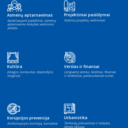
Projektiniai pasiūlymai
Asmenų aptarnavimas
Statinių projektų viešinimas
Aptarnaujami padaliniai, asmenų
aptarnavimo kokybės vertinimo
anketa
Kultūra
Verslas ir finansai
Įstaigos, konkursai, stipendijos,
Lengvatos verslui, leidimai, finansai
renginiai
ir mokesčiai, parduodamas turtas
Urbanistika
Korupcijos prevencija
Teritorijų planavimas ir statyba,
Antikorupcijos komisija, kontaktai
žemės sklypai