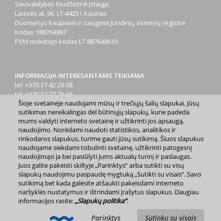
Savivaldybės biudžetinė įstaiga,
Laisvės al. 96, LT-44251 Kaunas
Duomenys kaupiami ir saugomi Juridinių asmenų registre
Kodas
188764867
PVM mokėtojo kodas
LT 887648610
INFORMACIJA INTERESANTAMS TEIKIAMA
tel. +370 37 42 26 08
tel. +370 37 77 76 66
Šioje svetainėje naudojami mūsų ir trečiųjų šalių slapukai. Jūsų
tel. +370 660 07000
sutikimas nereikalingas dėl būtinųjų slapukų, kurie padeda
el. p.
info@kaunas.lt
mums valdyti interneto svetainę ir užtikrinti jos apsaugą,
naudojimo. Norėdami naudoti statistikos, analitikos ir
rinkodaros slapukus, turime gauti jūsų sutikimą. Šiuos slapukus
naudojame siekdami tobulinti svetainę, užtikrinti patogesnį
naudojimąsi ja bei pasiūlyti jums aktualų turinį ir paslaugas.
Juos galite pakeisti skiltyje „Parinktys“ arba sutikti su visų
2023 m. Kauno miesto savivaldybė. Kopijuoti ir platinti
slapukų naudojimu paspaudę mygtuką „Sutikti su visais“. Savo
www.kaunas.lt skelbiamą informaciją be autorių sutikimo draudžiama.
sutikimą bet kada galėsite atšaukti pakeisdami interneto
|
Svetainės žemėlapis »
naršyklės nustatymus ir ištrindami įrašytus slapukus. Daugiau
informacijos rasite:
„Slapukų politika“
.
Parinktys
Sutinku su visais