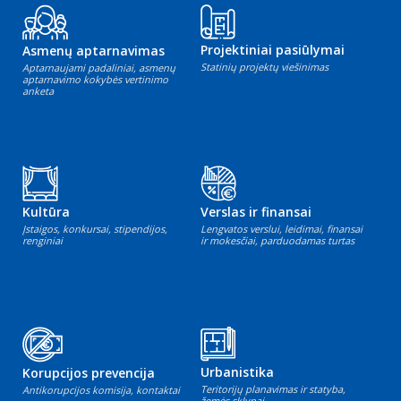
Projektiniai pasiūlymai
Asmenų aptarnavimas
Statinių projektų viešinimas
Aptarnaujami padaliniai, asmenų
aptarnavimo kokybės vertinimo
anketa
Kultūra
Verslas ir finansai
Įstaigos, konkursai, stipendijos,
Lengvatos verslui, leidimai, finansai
renginiai
ir mokesčiai, parduodamas turtas
Urbanistika
Korupcijos prevencija
Teritorijų planavimas ir statyba,
Antikorupcijos komisija, kontaktai
žemės sklypai