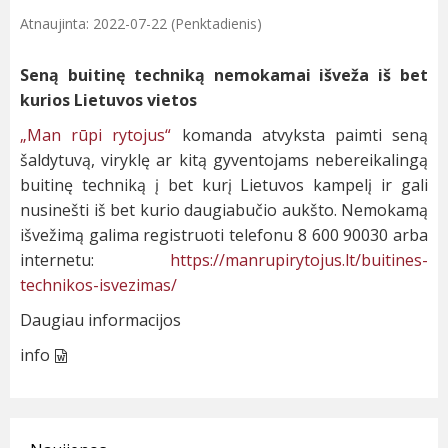
Atnaujinta: 2022-07-22 (Penktadienis)
Seną buitinę techniką nemokamai išveža iš bet
kurios Lietuvos vietos
„Man rūpi rytojus“
komanda atvyksta paimti seną
šaldytuvą, viryklę ar kitą gyventojams nebereikalingą
buitinę techniką į bet kurį Lietuvos kampelį ir gali
nusinešti iš bet kurio daugiabučio aukšto. Nemokamą
išvežimą galima registruoti telefonu 8 600 90030 arba
internetu:
https://manrupirytojus.lt/buitines-
technikos-isvezimas/
Daugiau informacijos
info