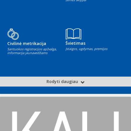
Švietimas
Civilinė metrikacija
Įstaigos, ugdymas, premijos
Santuokos registracijos apžvalga,
informacija jaunavedžiams
Rodyti daugiau