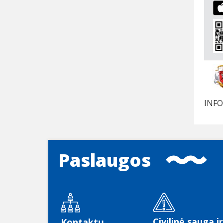
INFO
Paslaugos
Civilinė sauga ir
Kontaktų