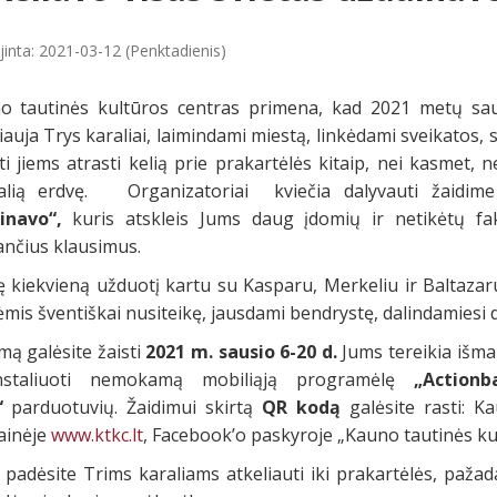
jinta: 2021-03-12 (Penktadienis)
o tautinės kultūros centras primena, kad 2021 metų saus
iauja Trys karaliai, laimindami miestą, linkėdami sveikatos, 
i jiems atrasti kelią prie prakartėlės kitaip, nei kasmet, ne
ualią erdvę. Organizatoriai kviečia dalyvauti žaidi
inavo“,
kuris atskleis Jums daug įdomių ir netikėtų faktų
ančius klausimus.
kę kiekvieną užduotį kartu su Kasparu, Merkeliu ir Baltaz
mis šventiškai nusiteikę, jausdami bendrystę, dalindamiesi
mą galėsite žaisti
2021 m. sausio 6-20 d.
Jums tereikia išman
nstaliuoti nemokamą mobiliąją programėlę
„Action
“
parduotuvių. Žaidimui skirtą
QR kodą
galėsite rasti: K
ainėje
www.ktkc.lt
, Facebook’o paskyroje „Kauno tautinės ku
 padėsite Trims karaliams atkeliauti iki prakartėlės, paža