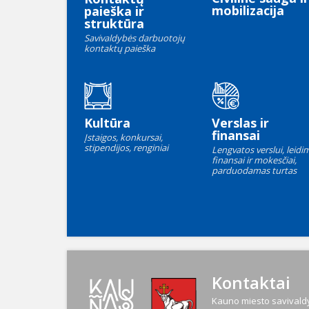
mobilizacija
paieška ir
struktūra
Savivaldybės darbuotojų
kontaktų paieška
Kultūra
Verslas ir
finansai
Įstaigos, konkursai,
stipendijos, renginiai
Lengvatos verslui, leidim
finansai ir mokesčiai,
parduodamas turtas
Kontaktai
Kauno miesto savivaldy