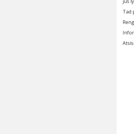
jus l
Tad p
Reng
Infor
Atsi