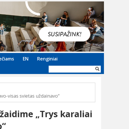
Next
ečiams
EN
Renginiai
Paieškos
forma
avo-visas svietas uždainavo“
žaidime „Trys karaliai
o“