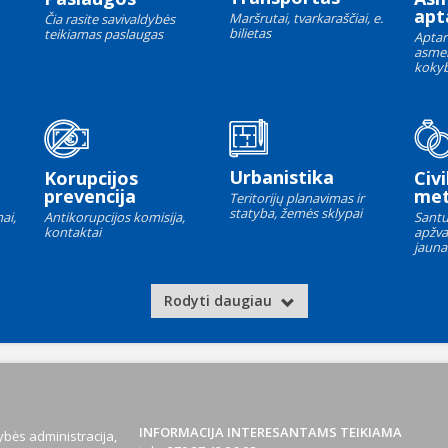
apt
Maršrutai, tvarkaraščiai, e.
Čia rasite savivaldybės
bilietas
teikiamas paslaugas
Aptar
asme
kokyb
Urbanistika
Korupcijos
Civi
prevencija
met
Teritorijų planavimas ir
statyba, žemės sklypai
ai,
Antikorupcijos komisija,
Santu
kontaktai
apžva
jauna
Rodyti daugiau
INFORMACIJA INTERESANTAMS TEIKIAMA
bės administracija,