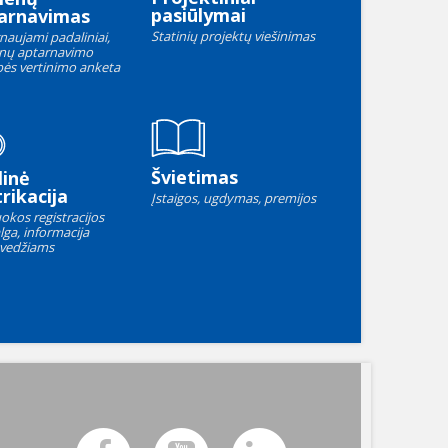
pasiūlymai
arnavimas
Statinių projektų viešinimas
naujami padaliniai,
nų aptarnavimo
ės vertinimo anketa
Švietimas
linė
rikacija
Įstaigos, ugdymas, premijos
okos registracijos
lga, informacija
vedžiams