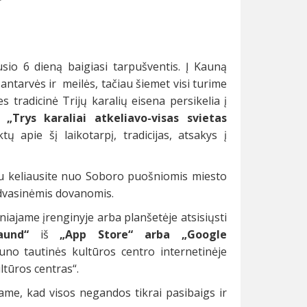
io 6 dieną baigiasi tarpušventis. Į Kauną
santarvės ir meilės, tačiau šiemet visi turime
s tradicinė Trijų karalių eisena persikelia į
me
„Trys karaliai atkeliavo-visas svietas
 apie šį laikotarpį, tradicijas, atsakys į
aru keliausite nuo Soboro puošniomis miesto
 dvasinėmis dovanomis.
iajame įrenginyje arba planšetėje atsisiųsti
baund“
iš
„App Store“ arba „Google
auno tautinės kultūros centro internetinėje
ltūros centras“.
dame, kad visos negandos tikrai pasibaigs ir