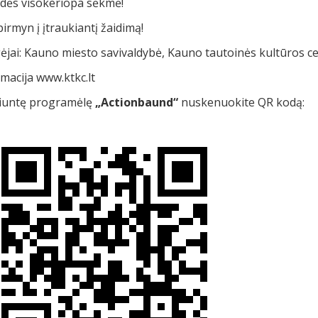
ydės visokeriopa sėkmė!
irmyn į įtraukiantį žaidimą!
ėjai: Kauno miesto savivaldybė, Kauno tautoinės kultūros c
macija www.ktkc.lt
siuntę programėlę
„Actionbaund“
nuskenuokite QR kodą: