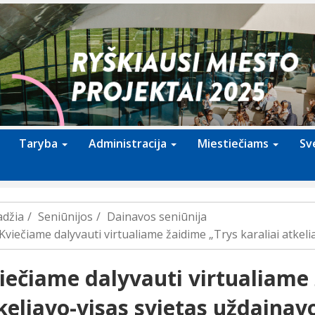
Taryba
Administracija
Miestiečiams
Sv
adžia
Seniūnijos
Dainavos seniūnija
Kviečiame dalyvauti virtualiame žaidime „Trys karaliai atkeli
iečiame dalyvauti virtualiame 
keliavo-visas svietas uždainav