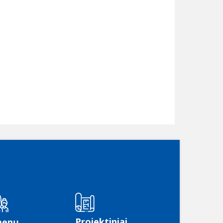
Projektiniai
menų