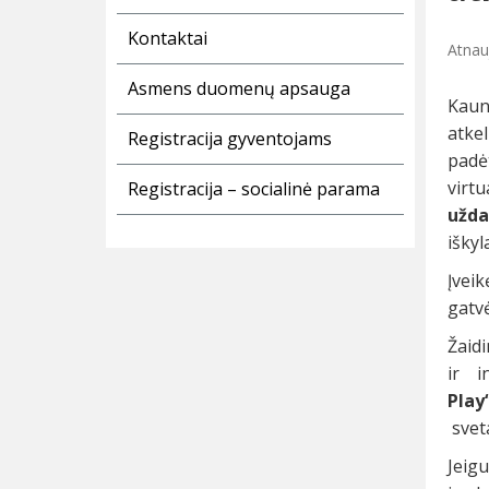
Kontaktai
Atnau
Asmens duomenų apsauga
Kaun
atkel
Registracija gyventojams
padėt
virt
Registracija – socialinė parama
užda
iškyl
Įvei
gatvė
Žaidi
ir i
Play
svet
Jeigu