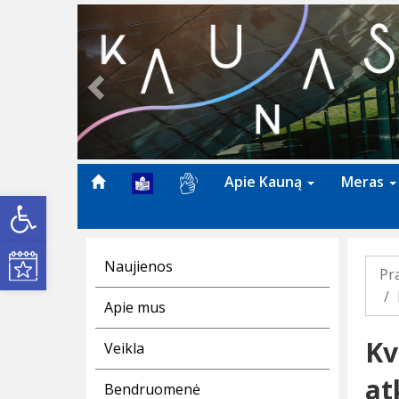
Previous
Apie Kauną
Meras
Open toolbar
Kultūros renginiai
Naujienos
Pr
Apie mus
Kv
Veikla
at
Bendruomenė