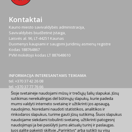
Kontaktai
Kauno miesto savivaldybės administracija,
Savivaldybės biudžetinė įstaiga,
Laisvės al. 96, LT-44251 Kaunas
Duomenys kaupiami ir saugomi Juridinių asmenų registre
Kodas
188764867
PVM mokėtojo kodas
LT 887648610
INFORMACIJA INTERESANTAMS TEIKIAMA
tel. +370 37 42 26 08
tel. +370 37 77 76 66
tel. +370 660 07000
Šioje svetainėje naudojami mūsų ir trečiųjų šalių slapukai. Jūsų
el. p.
info@kaunas.lt
sutikimas nereikalingas dėl būtinųjų slapukų, kurie padeda
mums valdyti interneto svetainę ir užtikrinti jos apsaugą,
naudojimo. Norėdami naudoti statistikos, analitikos ir
rinkodaros slapukus, turime gauti jūsų sutikimą. Šiuos slapukus
naudojame siekdami tobulinti svetainę, užtikrinti patogesnį
naudojimąsi ja bei pasiūlyti jums aktualų turinį ir paslaugas.
Juos galite pakeisti skiltyje „Parinktys“ arba sutikti su visų