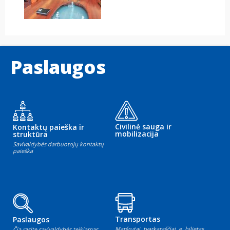
Paslaugos
Civilinė sauga ir
Kontaktų paieška ir
mobilizacija
struktūra
Savivaldybės darbuotojų kontaktų
paieška
Transportas
Paslaugos
Maršrutai, tvarkaraščiai, e. bilietas
Čia rasite savivaldybės teikiamas